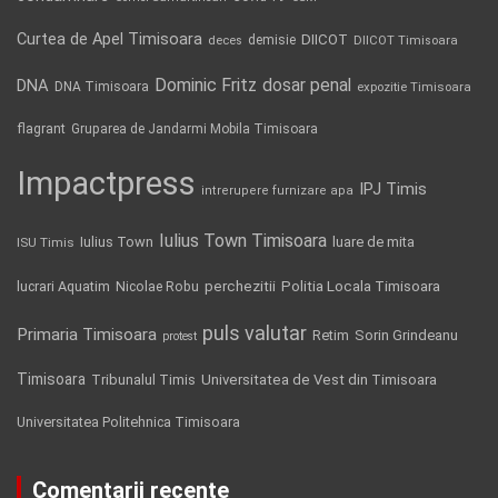
Curtea de Apel Timisoara
DIICOT
demisie
deces
DIICOT Timisoara
Dominic Fritz
DNA
dosar penal
DNA Timisoara
expozitie Timisoara
flagrant
Gruparea de Jandarmi Mobila Timisoara
Impactpress
IPJ Timis
intrerupere furnizare apa
Iulius Town Timisoara
Iulius Town
luare de mita
ISU Timis
Politia Locala Timisoara
lucrari Aquatim
perchezitii
Nicolae Robu
puls valutar
Primaria Timisoara
Retim
Sorin Grindeanu
protest
Timisoara
Tribunalul Timis
Universitatea de Vest din Timisoara
Universitatea Politehnica Timisoara
Comentarii recente