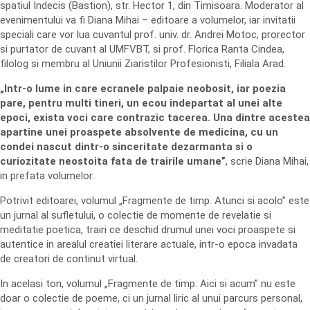
spatiul Indecis (Bastion), str. Hector 1, din Timisoara. Moderator al
evenimentului va fi Diana Mihai – editoare a volumelor, iar invitatii
speciali care vor lua cuvantul prof. univ. dr. Andrei Motoc, prorector
si purtator de cuvant al UMFVBT, si prof. Florica Ranta Cindea,
filolog si membru al Uniunii Ziaristilor Profesionisti, Filiala Arad.
„Intr-o lume in care ecranele palpaie neobosit, iar poezia
pare, pentru multi tineri, un ecou indepartat al unei alte
epoci, exista voci care contrazic tacerea. Una dintre acestea
apartine unei proaspete absolvente de medicina, cu un
condei nascut dintr-o sinceritate dezarmanta si o
curiozitate neostoita fata de trairile umane”
, scrie Diana Mihai,
in prefata volumelor.
Potrivit editoarei, volumul „Fragmente de timp. Atunci si acolo” este
un jurnal al sufletului, o colectie de momente de revelatie si
meditatie poetica, trairi ce deschid drumul unei voci proaspete si
autentice in arealul creatiei literare actuale, intr-o epoca invadata
de creatori de continut virtual.
In acelasi ton, volumul „Fragmente de timp. Aici si acum” nu este
doar o colectie de poeme, ci un jurnal liric al unui parcurs personal,