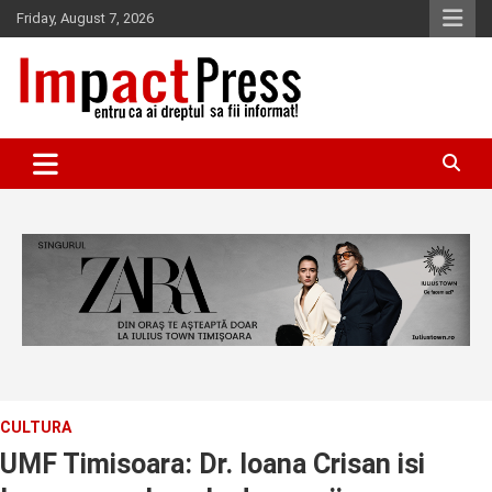
Skip
Friday, August 7, 2026
to
content
Pentru ca ai dreptul sa fii informat!
IMPACTPRESS
CULTURA
UMF Timisoara: Dr. Ioana Crisan isi