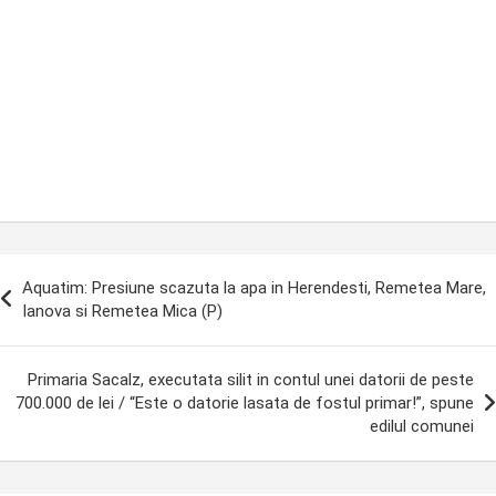
ost
Aquatim: Presiune scazuta la apa in Herendesti, Remetea Mare,
avigation
Ianova si Remetea Mica (P)
Primaria Sacalz, executata silit in contul unei datorii de peste
700.000 de lei / “Este o datorie lasata de fostul primar!”, spune
edilul comunei