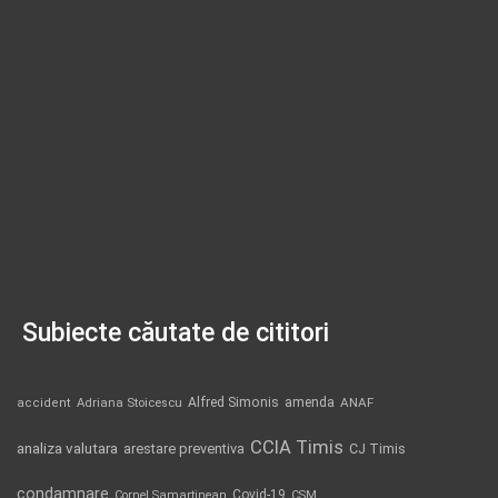
Subiecte căutate de cititori
Alfred Simonis
amenda
ANAF
accident
Adriana Stoicescu
CCIA Timis
analiza valutara
arestare preventiva
CJ Timis
condamnare
Covid-19
Cornel Samartinean
CSM