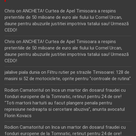
Chris
on
ANCHETA! Curtea de Apel Timisoara a respins
pretentiile de 50 milioane de euro ale fiului lui Cornel Urcan,
daune pentru abuzurile justitiei impotriva tatalui sau! Urmează
CEDO!
Chris
on
ANCHETA! Curtea de Apel Timisoara a respins
pretentiile de 50 milioane de euro ale fiului lui Cornel Urcan,
daune pentru abuzurile justitiei impotriva tatalui sau! Urmează
CEDO!
jalalive piala dunia
on
Filtru rutier pe strazile Timisoarei: 128 de
masini si 52 de motociclete, oprite pentru “controale de rutina”
Rodion Camatoritul
on
Inca un martor din dosarul fraudei cu
fonduri europene de la Tomnatic, retinut pentru 24 de ore!
“Toti martorii hartuiti au facut plangere penala pentru
represiune nedreapta si cercetare abuziva”, anunta avocatul
Florin Kovacs
Rodion Camatoritul
on
Inca un martor din dosarul fraudei cu
fonduri europene de la Tomnatic, retinut pentru 24 de ore!