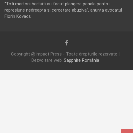
“Toti martorii hartuiti au facut plangere penala pentru
represiune nedreapta si cercetare abuziva”, anunta avocatul
Florin Kovacs
Copyright @Impact Press - Toate drepturile rezervate |
Dezvoltare web:
Sapphire România