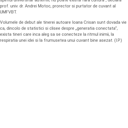
spiritul universitar autentic nu poate exista fara cultura”, declara
prof. univ. dr. Andrei Motoc, prorector si purtator de cuvant al
UMFVBT.
Volumele de debut ale tinerei autoare Ioana Crisan sunt dovada vie
ca, dincolo de statistici si clisee despre „generatia conectata”,
exista tineri care inca aleg sa se conecteze la ritmul inimii, la
respiratia unei idei si la frumusetea unui cuvant bine asezat. (I.P.)