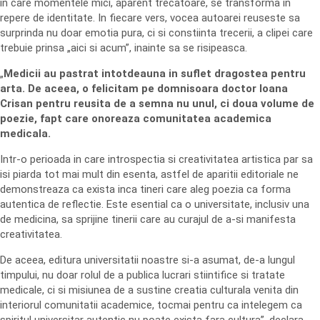
in care momentele mici, aparent trecatoare, se transforma in
repere de identitate. In fiecare vers, vocea autoarei reuseste sa
surprinda nu doar emotia pura, ci si constiinta trecerii, a clipei care
trebuie prinsa „aici si acum”, inainte sa se risipeasca.
„
Medicii au pastrat intotdeauna in suflet dragostea pentru
arta. De aceea, o felicitam pe domnisoara doctor Ioana
Crisan pentru reusita de a semna nu unul, ci doua volume de
poezie, fapt care onoreaza comunitatea academica
medicala.
Intr-o perioada in care introspectia si creativitatea artistica par sa
isi piarda tot mai mult din esenta, astfel de aparitii editoriale ne
demonstreaza ca exista inca tineri care aleg poezia ca forma
autentica de reflectie. Este esential ca o universitate, inclusiv una
de medicina, sa sprijine tinerii care au curajul de a-si manifesta
creativitatea.
De aceea, editura universitatii noastre si-a asumat, de-a lungul
timpului, nu doar rolul de a publica lucrari stiintifice si tratate
medicale, ci si misiunea de a sustine creatia culturala venita din
interiorul comunitatii academice, tocmai pentru ca intelegem ca