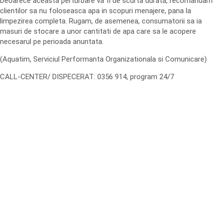
Deoarece aceasta perturbare va fi de scurta durata, recomandam
clientilor sa nu foloseasca apa in scopuri menajere, pana la
limpezirea completa. Rugam, de asemenea, consumatorii sa ia
masuri de stocare a unor cantitati de apa care sa le acopere
necesarul pe perioada anuntata.
(Aquatim, Serviciul Performanta Organizationala si Comunicare)
CALL-CENTER/ DISPECERAT: 0356 914, program 24/7