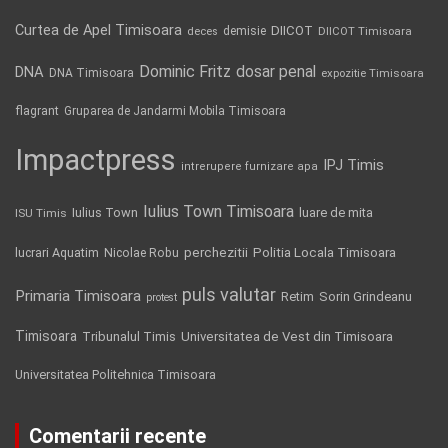
Curtea de Apel Timisoara
DIICOT
demisie
deces
DIICOT Timisoara
Dominic Fritz
DNA
dosar penal
DNA Timisoara
expozitie Timisoara
flagrant
Gruparea de Jandarmi Mobila Timisoara
Impactpress
IPJ Timis
intrerupere furnizare apa
Iulius Town Timisoara
Iulius Town
luare de mita
ISU Timis
Politia Locala Timisoara
lucrari Aquatim
perchezitii
Nicolae Robu
puls valutar
Primaria Timisoara
Retim
Sorin Grindeanu
protest
Timisoara
Tribunalul Timis
Universitatea de Vest din Timisoara
Universitatea Politehnica Timisoara
Comentarii recente