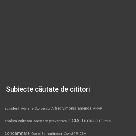
Subiecte căutate de cititori
Alfred Simonis
amenda
ANAF
accident
Adriana Stoicescu
CCIA Timis
analiza valutara
arestare preventiva
CJ Timis
condamnare
Covid-19
Cornel Samartinean
CSM