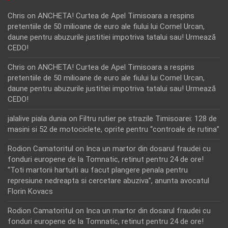
Chris
on
ANCHETA! Curtea de Apel Timisoara a respins
pretentiile de 50 milioane de euro ale fiului lui Cornel Urcan,
daune pentru abuzurile justitiei impotriva tatalui sau! Urmează
CEDO!
Chris
on
ANCHETA! Curtea de Apel Timisoara a respins
pretentiile de 50 milioane de euro ale fiului lui Cornel Urcan,
daune pentru abuzurile justitiei impotriva tatalui sau! Urmează
CEDO!
jalalive piala dunia
on
Filtru rutier pe strazile Timisoarei: 128 de
masini si 52 de motociclete, oprite pentru “controale de rutina”
Rodion Camatoritul
on
Inca un martor din dosarul fraudei cu
fonduri europene de la Tomnatic, retinut pentru 24 de ore!
“Toti martorii hartuiti au facut plangere penala pentru
represiune nedreapta si cercetare abuziva”, anunta avocatul
Florin Kovacs
Rodion Camatoritul
on
Inca un martor din dosarul fraudei cu
fonduri europene de la Tomnatic, retinut pentru 24 de ore!