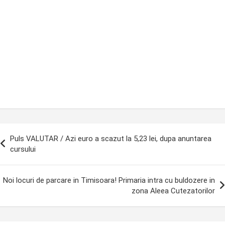
ost
Puls VALUTAR / Azi euro a scazut la 5,23 lei, dupa anuntarea
avigation
cursului
Noi locuri de parcare in Timisoara! Primaria intra cu buldozere in
zona Aleea Cutezatorilor