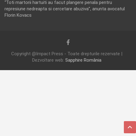
“Toti martorii hartuiti au facut plangere penala pentru
represiune nedreapta si cercetare abuziva”, anunta avocatul
Florin Kovacs
Copyright @Impact Press - Toate drepturile rezervate |
Dezvoltare web:
Sapphire România