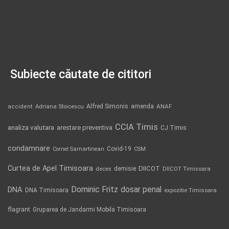
Subiecte căutate de cititori
Alfred Simonis
amenda
ANAF
accident
Adriana Stoicescu
CCIA Timis
analiza valutara
arestare preventiva
CJ Timis
condamnare
Covid-19
Cornel Samartinean
CSM
Curtea de Apel Timisoara
DIICOT
demisie
deces
DIICOT Timisoara
Dominic Fritz
DNA
dosar penal
DNA Timisoara
expozitie Timisoara
flagrant
Gruparea de Jandarmi Mobila Timisoara