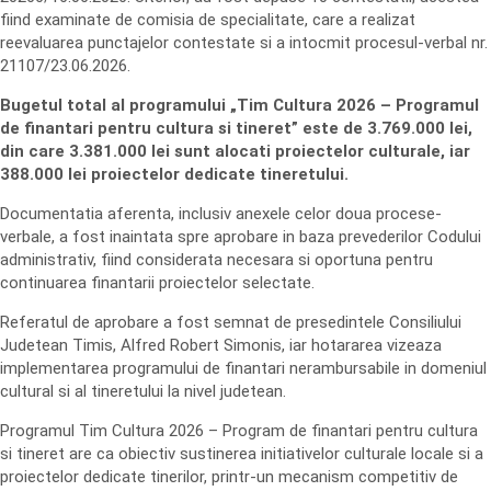
fiind examinate de comisia de specialitate, care a realizat
reevaluarea punctajelor contestate si a intocmit procesul-verbal nr.
21107/23.06.2026.
Bugetul total al programului „Tim Cultura 2026 – Programul
de finantari pentru cultura si tineret” este de 3.769.000 lei,
din care 3.381.000 lei sunt alocati proiectelor culturale, iar
388.000 lei proiectelor dedicate tineretului.
Documentatia aferenta, inclusiv anexele celor doua procese-
verbale, a fost inaintata spre aprobare in baza prevederilor Codului
administrativ, fiind considerata necesara si oportuna pentru
continuarea finantarii proiectelor selectate.
Referatul de aprobare a fost semnat de presedintele Consiliului
Judetean Timis, Alfred Robert Simonis, iar hotararea vizeaza
implementarea programului de finantari nerambursabile in domeniul
cultural si al tineretului la nivel judetean.
Programul Tim Cultura 2026 – Program de finantari pentru cultura
si tineret are ca obiectiv sustinerea initiativelor culturale locale si a
proiectelor dedicate tinerilor, printr-un mecanism competitiv de