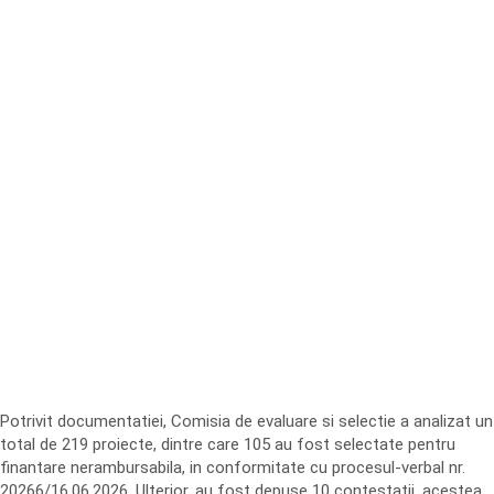
Potrivit documentatiei, Comisia de evaluare si selectie a analizat un
total de 219 proiecte, dintre care 105 au fost selectate pentru
finantare nerambursabila, in conformitate cu procesul-verbal nr.
20266/16.06.2026. Ulterior, au fost depuse 10 contestatii, acestea