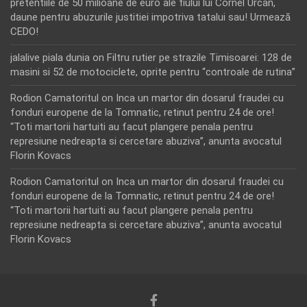
pretentiile de 50 milioane de euro ale fiului lui Cornel Urcan,
daune pentru abuzurile justitiei impotriva tatalui sau! Urmează
CEDO!
jalalive piala dunia
on
Filtru rutier pe strazile Timisoarei: 128 de
masini si 52 de motociclete, oprite pentru “controale de rutina”
Rodion Camatoritul
on
Inca un martor din dosarul fraudei cu
fonduri europene de la Tomnatic, retinut pentru 24 de ore!
“Toti martorii hartuiti au facut plangere penala pentru
represiune nedreapta si cercetare abuziva”, anunta avocatul
Florin Kovacs
Rodion Camatoritul
on
Inca un martor din dosarul fraudei cu
fonduri europene de la Tomnatic, retinut pentru 24 de ore!
“Toti martorii hartuiti au facut plangere penala pentru
represiune nedreapta si cercetare abuziva”, anunta avocatul
Florin Kovacs