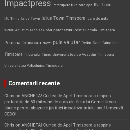
Impactpress
IPJ Timis
intrerupere furnizare apa
Iulius Town Timisoara
Iulius Town
luare de mita
ISU Timis
Politia Locala Timisoara
lucrari Aquatim
perchezitii
Nicolae Robu
puls valutar
Primaria Timisoara
Retim
Sorin Grindeanu
protest
Timisoara
Tribunalul Timis
Universitatea de Vest din Timisoara
Universitatea Politehnica Timisoara
Comentarii recente
Chris
on
ANCHETA! Curtea de Apel Timisoara a respins
pretentiile de 50 milioane de euro ale fiului lui Cornel Urcan,
daune pentru abuzurile justitiei impotriva tatalui sau! Urmează
CEDO!
Chris
on
ANCHETA! Curtea de Apel Timisoara a respins