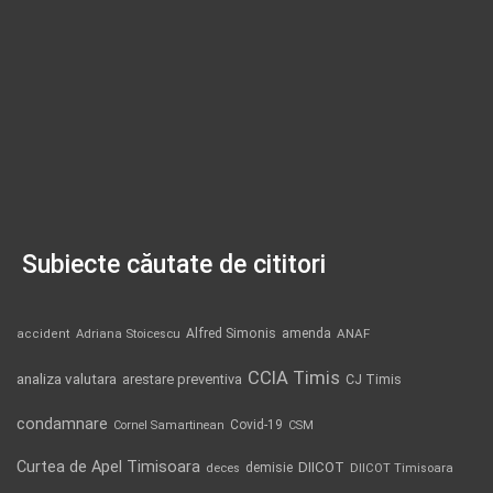
Subiecte căutate de cititori
Alfred Simonis
amenda
ANAF
accident
Adriana Stoicescu
CCIA Timis
analiza valutara
arestare preventiva
CJ Timis
condamnare
Covid-19
Cornel Samartinean
CSM
Curtea de Apel Timisoara
DIICOT
demisie
deces
DIICOT Timisoara