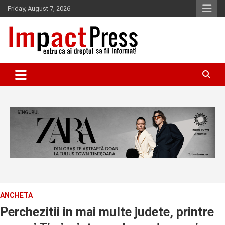
Skip
Friday, August 7, 2026
to
content
Pentru ca ai dreptul sa fii informat!
IMPACTPRESS
ANCHETA
Perchezitii in mai multe judete, printre