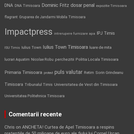
Dominic Fritz
DNA
dosar penal
DNA Timisoara
expozitie Timisoara
flagrant
Gruparea de Jandarmi Mobila Timisoara
Impactpress
IPJ Timis
intrerupere furnizare apa
Iulius Town Timisoara
Iulius Town
luare de mita
ISU Timis
Politia Locala Timisoara
lucrari Aquatim
perchezitii
Nicolae Robu
puls valutar
Primaria Timisoara
Retim
Sorin Grindeanu
protest
Timisoara
Tribunalul Timis
Universitatea de Vest din Timisoara
Universitatea Politehnica Timisoara
Comentarii recente
Chris
on
ANCHETA! Curtea de Apel Timisoara a respins
pretentiile de 50 milioane de euro ale fiului lui Cornel Urcan,