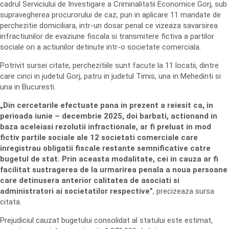
cadrul Serviciului de Investigare a Criminalitatii Economice Gorj, sub
supravegherea procurorului de caz, pun in aplicare 11 mandate de
perchezitie domiciliara, intr-un dosar penal ce vizeaza savarsirea
infractiunilor de evaziune fiscala si transmitere fictiva a partilor
sociale ori a actiunilor detinute intr-o societate comerciala.
Potrivit sursei citate, perchezitiile sunt facute la 11 locatii, dintre
care cinci in judetul Gorj, patru in judetul Timis, una in Mehedinti si
una in Bucuresti.
„Din cercetarile efectuate pana in prezent a reiesit ca, in
perioada iunie – decembrie 2025, doi barbati, actionand in
baza aceleiasi rezolutii infractionale, ar fi preluat in mod
fictiv partile sociale ale 12 societati comerciale care
inregistrau obligatii fiscale restante semnificative catre
bugetul de stat. Prin aceasta modalitate, cei in cauza ar fi
facilitat sustragerea de la urmarirea penala a noua persoane
care detinusera anterior calitatea de asociati si
administratori ai societatilor respective”
, precizeaza sursa
citata.
Prejudiciul cauzat bugetului consolidat al statului este estimat,