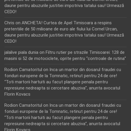
daune pentru abuzurile justitiei impotriva tatalui sau! Urmează
CEDO!
Chris
on
ANCHETA! Curtea de Apel Timisoara a respins
pretentiile de 50 milioane de euro ale fiului lui Cornel Urcan,
daune pentru abuzurile justitiei impotriva tatalui sau! Urmează
CEDO!
jalalive piala dunia
on
Filtru rutier pe strazile Timisoarei: 128 de
masini si 52 de motociclete, oprite pentru “controale de rutina”
Rodion Camatoritul
on
Inca un martor din dosarul fraudei cu
fonduri europene de la Tomnatic, retinut pentru 24 de ore!
“Toti martorii hartuiti au facut plangere penala pentru
represiune nedreapta si cercetare abuziva”, anunta avocatul
Florin Kovacs
Rodion Camatoritul
on
Inca un martor din dosarul fraudei cu
fonduri europene de la Tomnatic, retinut pentru 24 de ore!
“Toti martorii hartuiti au facut plangere penala pentru
represiune nedreapta si cercetare abuziva”, anunta avocatul
Florin Kovacs