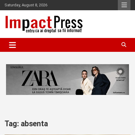
Skip
Saturday, August 8, 2026
to
content
Pentru ca ai dreptul sa fii informat!
IMPACTPRESS
Tag:
absenta