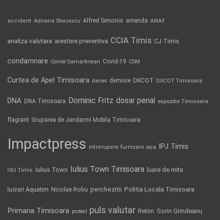
Alfred Simonis
amenda
ANAF
accident
Adriana Stoicescu
CCIA Timis
analiza valutara
arestare preventiva
CJ Timis
condamnare
Covid-19
Cornel Samartinean
CSM
Curtea de Apel Timisoara
DIICOT
demisie
deces
DIICOT Timisoara
Dominic Fritz
DNA
dosar penal
DNA Timisoara
expozitie Timisoara
flagrant
Gruparea de Jandarmi Mobila Timisoara
Impactpress
IPJ Timis
intrerupere furnizare apa
Iulius Town Timisoara
Iulius Town
luare de mita
ISU Timis
Politia Locala Timisoara
lucrari Aquatim
perchezitii
Nicolae Robu
puls valutar
Primaria Timisoara
Retim
Sorin Grindeanu
protest