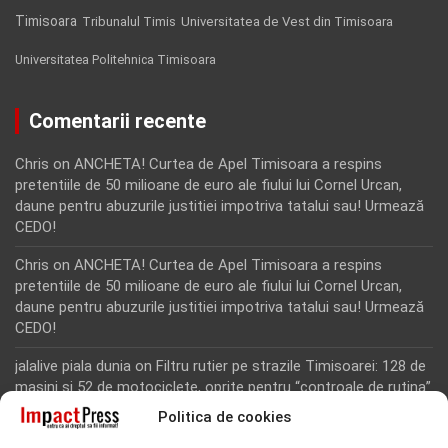
Timisoara
Tribunalul Timis
Universitatea de Vest din Timisoara
Universitatea Politehnica Timisoara
Comentarii recente
Chris
on
ANCHETA! Curtea de Apel Timisoara a respins
pretentiile de 50 milioane de euro ale fiului lui Cornel Urcan,
daune pentru abuzurile justitiei impotriva tatalui sau! Urmează
CEDO!
Chris
on
ANCHETA! Curtea de Apel Timisoara a respins
pretentiile de 50 milioane de euro ale fiului lui Cornel Urcan,
daune pentru abuzurile justitiei impotriva tatalui sau! Urmează
CEDO!
jalalive piala dunia
on
Filtru rutier pe strazile Timisoarei: 128 de
masini si 52 de motociclete, oprite pentru “controale de rutina”
Politica de cookies
Rodion Camatoritul
on
Inca un martor din dosarul fraudei cu
fonduri europene de la Tomnatic, retinut pentru 24 de ore!