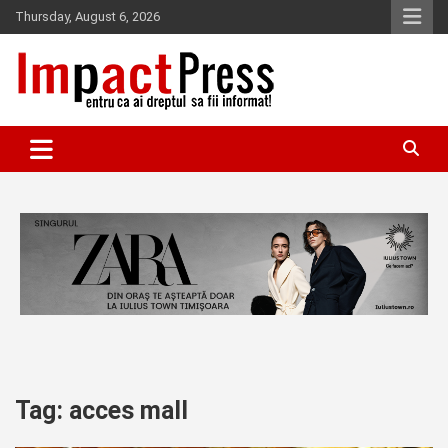
Skip
Thursday, August 6, 2026
to
content
Pentru ca ai dreptul sa fii informat!
IMPACTPRESS
Tag:
acces mall