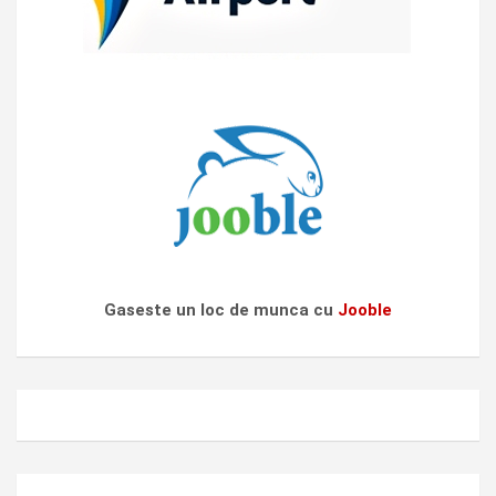
Gaseste un loc de munca cu
Jooble