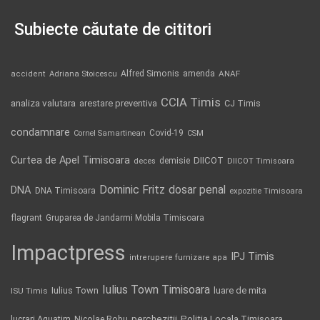
Subiecte căutate de cititori
Alfred Simonis
amenda
ANAF
accident
Adriana Stoicescu
CCIA Timis
analiza valutara
arestare preventiva
CJ Timis
condamnare
Covid-19
Cornel Samartinean
CSM
Curtea de Apel Timisoara
DIICOT
demisie
deces
DIICOT Timisoara
Dominic Fritz
DNA
dosar penal
DNA Timisoara
expozitie Timisoara
flagrant
Gruparea de Jandarmi Mobila Timisoara
Impactpress
IPJ Timis
intrerupere furnizare apa
Iulius Town Timisoara
Iulius Town
luare de mita
ISU Timis
Politia Locala Timisoara
lucrari Aquatim
perchezitii
Nicolae Robu