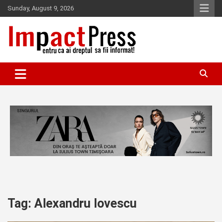
Skip
Sunday, August 9, 2026
to
content
Pentru ca ai dreptul sa fii informat!
IMPACTPRESS
Tag:
Alexandru Iovescu