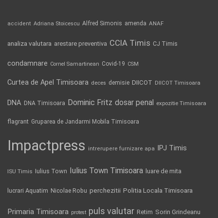
Alfred Simonis
amenda
ANAF
accident
Adriana Stoicescu
CCIA Timis
analiza valutara
arestare preventiva
CJ Timis
condamnare
Covid-19
Cornel Samartinean
CSM
Curtea de Apel Timisoara
DIICOT
demisie
deces
DIICOT Timisoara
Dominic Fritz
DNA
dosar penal
DNA Timisoara
expozitie Timisoara
flagrant
Gruparea de Jandarmi Mobila Timisoara
Impactpress
IPJ Timis
intrerupere furnizare apa
Iulius Town Timisoara
Iulius Town
luare de mita
ISU Timis
Politia Locala Timisoara
lucrari Aquatim
perchezitii
Nicolae Robu
puls valutar
Primaria Timisoara
Retim
Sorin Grindeanu
protest