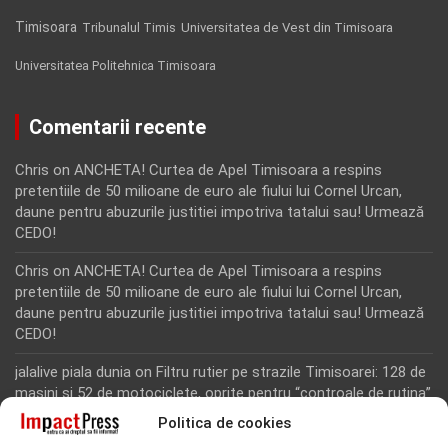
Timisoara
Tribunalul Timis
Universitatea de Vest din Timisoara
Universitatea Politehnica Timisoara
Comentarii recente
Chris
on
ANCHETA! Curtea de Apel Timisoara a respins
pretentiile de 50 milioane de euro ale fiului lui Cornel Urcan,
daune pentru abuzurile justitiei impotriva tatalui sau! Urmează
CEDO!
Chris
on
ANCHETA! Curtea de Apel Timisoara a respins
pretentiile de 50 milioane de euro ale fiului lui Cornel Urcan,
daune pentru abuzurile justitiei impotriva tatalui sau! Urmează
CEDO!
jalalive piala dunia
on
Filtru rutier pe strazile Timisoarei: 128 de
masini si 52 de motociclete, oprite pentru “controale de rutina”
Politica de cookies
Rodion Camatoritul
on
Inca un martor din dosarul fraudei cu