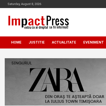
Skip
Saturday, August 8, 2026
to
content
Pentru ca ai dreptul sa fii informat!
IMPACTPRESS
HOME
JUSTITIE
ACTUALITATE
EVENIMENT