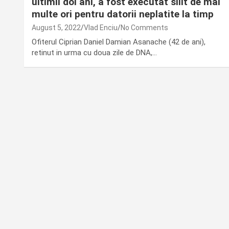
ultimii doi ani, a fost executat silit de mai
multe ori pentru datorii neplatite la timp
August 5, 2022
Vlad Enciu
No Comments
Ofiterul Ciprian Daniel Damian Asanache (42 de ani),
retinut in urma cu doua zile de DNA,…