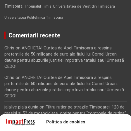
Timisoara
Tribunalul Timis
Universitatea de Vest din Timisoara
Universitatea Politehnica Timisoara
Comentarii recente
Chris
on
ANCHETA! Curtea de Apel Timisoara a respins
pretentiile de 50 milioane de euro ale fiului lui Cornel Urcan,
daune pentru abuzurile justitiei impotriva tatalui sau! Urmează
CEDO!
Chris
on
ANCHETA! Curtea de Apel Timisoara a respins
pretentiile de 50 milioane de euro ale fiului lui Cornel Urcan,
daune pentru abuzurile justitiei impotriva tatalui sau! Urmează
CEDO!
jalalive piala dunia
on
Filtru rutier pe strazile Timisoarei: 128 de
masini si 52 de motociclete, oprite pentru “controale de rutina”
Politica de cookies
Rodion Camatoritul
on
Inca un martor din dosarul fraudei cu
fonduri europene de la Tomnatic, retinut pentru 24 de ore!