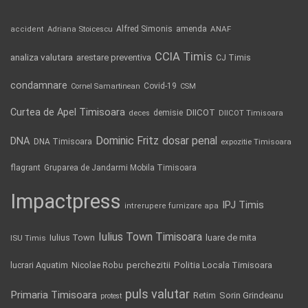
Alfred Simonis
amenda
ANAF
accident
Adriana Stoicescu
CCIA Timis
analiza valutara
arestare preventiva
CJ Timis
condamnare
Covid-19
Cornel Samartinean
CSM
Curtea de Apel Timisoara
DIICOT
demisie
deces
DIICOT Timisoara
Dominic Fritz
DNA
dosar penal
DNA Timisoara
expozitie Timisoara
flagrant
Gruparea de Jandarmi Mobila Timisoara
Impactpress
IPJ Timis
intrerupere furnizare apa
Iulius Town Timisoara
Iulius Town
luare de mita
ISU Timis
Politia Locala Timisoara
lucrari Aquatim
perchezitii
Nicolae Robu
puls valutar
Primaria Timisoara
Retim
Sorin Grindeanu
protest