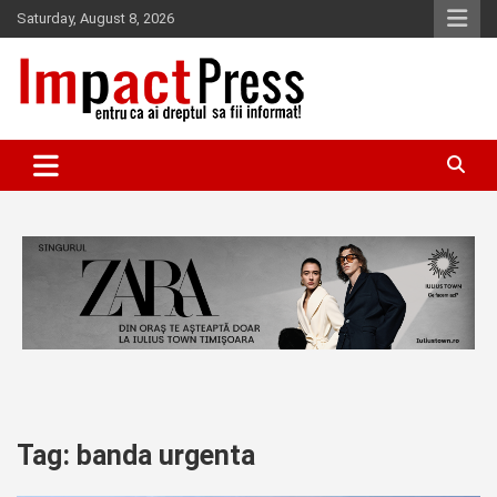
Skip
Saturday, August 8, 2026
to
content
Pentru ca ai dreptul sa fii informat!
IMPACTPRESS
Tag:
banda urgenta