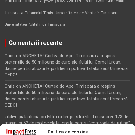
puls valutar
Primaria Timisoara
Retim
Sorin Grindeanu
protest
Timisoara
Tribunalul Timis
Universitatea de Vest din Timisoara
Universitatea Politehnica Timisoara
Comentarii recente
Chris
on
ANCHETA! Curtea de Apel Timisoara a respins
pretentiile de 50 milioane de euro ale fiului lui Cornel Urcan,
daune pentru abuzurile justitiei impotriva tatalui sau! Urmează
CEDO!
Chris
on
ANCHETA! Curtea de Apel Timisoara a respins
pretentiile de 50 milioane de euro ale fiului lui Cornel Urcan,
daune pentru abuzurile justitiei impotriva tatalui sau! Urmează
CEDO!
jalalive piala dunia
on
Filtru rutier pe strazile Timisoarei: 128 de
masini si 52 de motociclete, oprite pentru “controale de rutina”
Politica de cookies
Rodion Camatoritul
on
Inca un martor din dosarul fraudei cu