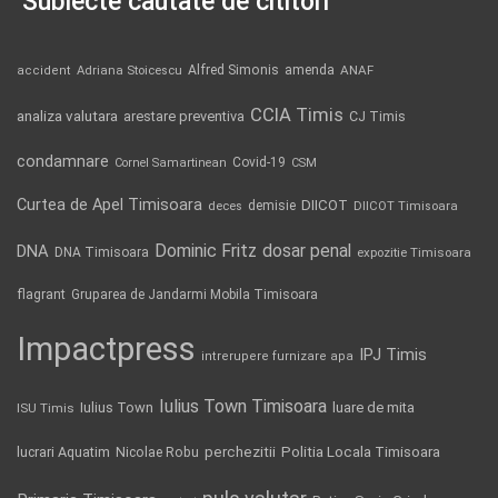
Subiecte căutate de cititori
Alfred Simonis
amenda
ANAF
accident
Adriana Stoicescu
CCIA Timis
analiza valutara
arestare preventiva
CJ Timis
condamnare
Covid-19
Cornel Samartinean
CSM
Curtea de Apel Timisoara
DIICOT
demisie
deces
DIICOT Timisoara
Dominic Fritz
DNA
dosar penal
DNA Timisoara
expozitie Timisoara
flagrant
Gruparea de Jandarmi Mobila Timisoara
Impactpress
IPJ Timis
intrerupere furnizare apa
Iulius Town Timisoara
Iulius Town
luare de mita
ISU Timis
Politia Locala Timisoara
lucrari Aquatim
perchezitii
Nicolae Robu