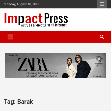
Skip
Monday, August 10, 2026
to
content
Pentru ca ai dreptul sa fii informat!
IMPACTPRESS
Tag:
Barak