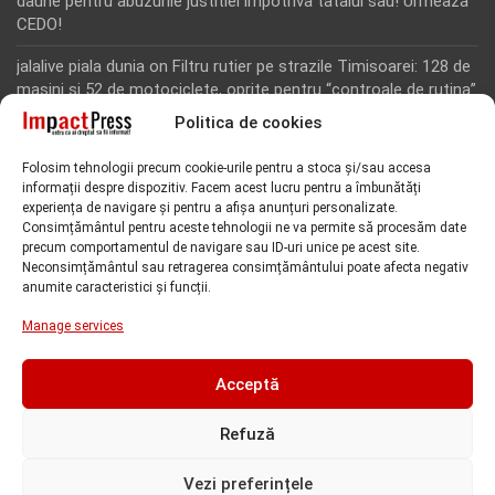
daune pentru abuzurile justitiei impotriva tatalui sau! Urmează
CEDO!
jalalive piala dunia
on
Filtru rutier pe strazile Timisoarei: 128 de
masini si 52 de motociclete, oprite pentru “controale de rutina”
Politica de cookies
Rodion Camatoritul
on
Inca un martor din dosarul fraudei cu
fonduri europene de la Tomnatic, retinut pentru 24 de ore!
Folosim tehnologii precum cookie-urile pentru a stoca și/sau accesa
“Toti martorii hartuiti au facut plangere penala pentru
informații despre dispozitiv. Facem acest lucru pentru a îmbunătăți
represiune nedreapta si cercetare abuziva”, anunta avocatul
experiența de navigare și pentru a afișa anunțuri personalizate.
Florin Kovacs
Consimțământul pentru aceste tehnologii ne va permite să procesăm date
precum comportamentul de navigare sau ID-uri unice pe acest site.
Rodion Camatoritul
on
Inca un martor din dosarul fraudei cu
Neconsimțământul sau retragerea consimțământului poate afecta negativ
anumite caracteristici și funcții.
fonduri europene de la Tomnatic, retinut pentru 24 de ore!
“Toti martorii hartuiti au facut plangere penala pentru
Manage services
represiune nedreapta si cercetare abuziva”, anunta avocatul
Florin Kovacs
Acceptă
Refuză
Vezi preferințele