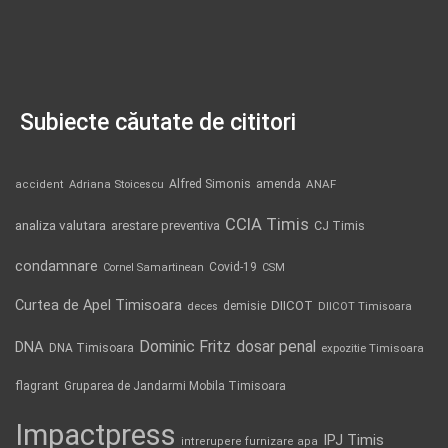
Subiecte căutate de cititori
Alfred Simonis
amenda
ANAF
accident
Adriana Stoicescu
CCIA Timis
analiza valutara
arestare preventiva
CJ Timis
condamnare
Covid-19
Cornel Samartinean
CSM
Curtea de Apel Timisoara
DIICOT
demisie
deces
DIICOT Timisoara
Dominic Fritz
DNA
dosar penal
DNA Timisoara
expozitie Timisoara
flagrant
Gruparea de Jandarmi Mobila Timisoara
Impactpress
IPJ Timis
intrerupere furnizare apa