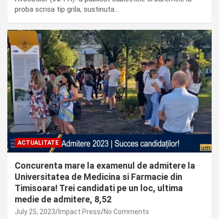
proba scrisa tip grila, sustinuta…
ACTUALITATE
Concurenta mare la examenul de admitere la
Universitatea de Medicina si Farmacie din
Timisoara! Trei candidati pe un loc, ultima
medie de admitere, 8,52
July 25, 2023
Impact Press
No Comments