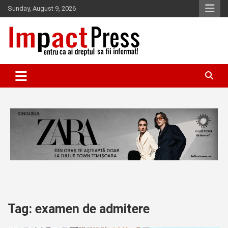
Skip
Sunday, August 9, 2026
to
content
Pentru ca ai dreptul sa fii informat!
IMPACTPRESS
Tag:
examen de admitere