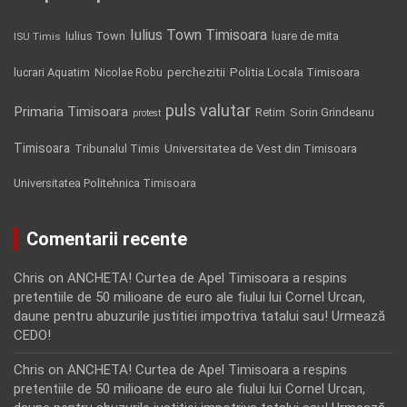
Iulius Town Timisoara
Iulius Town
luare de mita
ISU Timis
Politia Locala Timisoara
lucrari Aquatim
perchezitii
Nicolae Robu
puls valutar
Primaria Timisoara
Retim
Sorin Grindeanu
protest
Timisoara
Tribunalul Timis
Universitatea de Vest din Timisoara
Universitatea Politehnica Timisoara
Comentarii recente
Chris
on
ANCHETA! Curtea de Apel Timisoara a respins
pretentiile de 50 milioane de euro ale fiului lui Cornel Urcan,
daune pentru abuzurile justitiei impotriva tatalui sau! Urmează
CEDO!
Chris
on
ANCHETA! Curtea de Apel Timisoara a respins
pretentiile de 50 milioane de euro ale fiului lui Cornel Urcan,