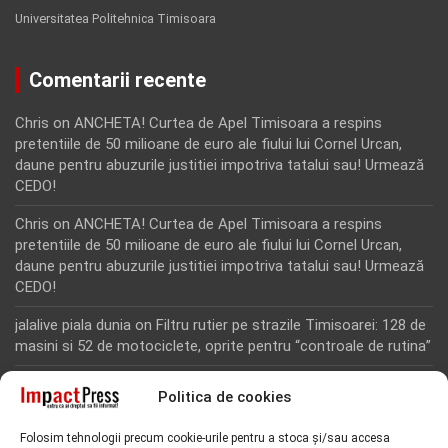
Universitatea Politehnica Timisoara
Comentarii recente
Chris
on
ANCHETA! Curtea de Apel Timisoara a respins
pretentiile de 50 milioane de euro ale fiului lui Cornel Urcan,
daune pentru abuzurile justitiei impotriva tatalui sau! Urmează
CEDO!
Chris
on
ANCHETA! Curtea de Apel Timisoara a respins
pretentiile de 50 milioane de euro ale fiului lui Cornel Urcan,
daune pentru abuzurile justitiei impotriva tatalui sau! Urmează
CEDO!
jalalive piala dunia
on
Filtru rutier pe strazile Timisoarei: 128 de
masini si 52 de motociclete, oprite pentru “controale de rutina”
Rodion Camatoritul
on
Inca un martor din dosarul fraudei cu
Politica de cookies
fonduri europene de la Tomnatic, retinut pentru 24 de ore!
“Toti martorii hartuiti au facut plangere penala pentru
Folosim tehnologii precum cookie-urile pentru a stoca și/sau accesa
represiune nedreapta si cercetare abuziva”, anunta avocatul