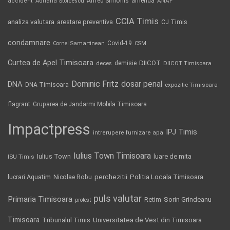
Alfred Simonis
amenda
ANAF
accident
Adriana Stoicescu
CCIA Timis
analiza valutara
arestare preventiva
CJ Timis
condamnare
Covid-19
Cornel Samartinean
CSM
Curtea de Apel Timisoara
DIICOT
demisie
deces
DIICOT Timisoara
Dominic Fritz
DNA
dosar penal
DNA Timisoara
expozitie Timisoara
flagrant
Gruparea de Jandarmi Mobila Timisoara
Impactpress
IPJ Timis
intrerupere furnizare apa
Iulius Town Timisoara
Iulius Town
luare de mita
ISU Timis
Politia Locala Timisoara
lucrari Aquatim
perchezitii
Nicolae Robu
puls valutar
Primaria Timisoara
Retim
Sorin Grindeanu
protest
Timisoara
Tribunalul Timis
Universitatea de Vest din Timisoara