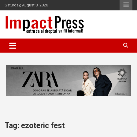
Skip
Saturday, August 8, 2026
to
content
Pentru ca ai dreptul sa fii informat!
IMPACTPRESS
Tag:
ezoteric fest