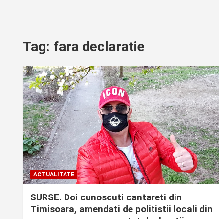
Tag:
fara declaratie
ACTUALITATE
SURSE. Doi cunoscuti cantareti din
Timisoara, amendati de politistii locali din