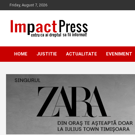
Skip
Friday, August 7, 2026
to
content
Pentru ca ai dreptul sa fii informat!
IMPACTPRESS
HOME
JUSTITIE
ACTUALITATE
EVENIMENT