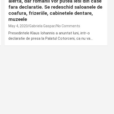
alerta, dar romanii vor putea iesi din case
fara declaratie. Se redeschid saloanele de
coafura, frizeriile, cabinetele dentare,
muzeele
May 4, 2020
Gabriela Gaspar
No Comments
Presedintele Klaus Iohannis a anuntat luni, intr-o
declaratie de presa la Palatul Cotorceni, ca nu va…