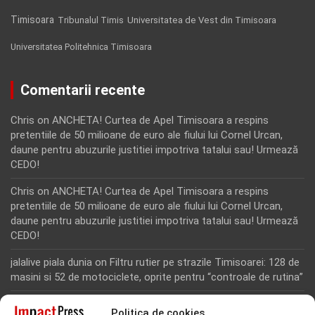
Timisoara
Tribunalul Timis
Universitatea de Vest din Timisoara
Universitatea Politehnica Timisoara
Comentarii recente
Chris
on
ANCHETA! Curtea de Apel Timisoara a respins
pretentiile de 50 milioane de euro ale fiului lui Cornel Urcan,
daune pentru abuzurile justitiei impotriva tatalui sau! Urmează
CEDO!
Chris
on
ANCHETA! Curtea de Apel Timisoara a respins
pretentiile de 50 milioane de euro ale fiului lui Cornel Urcan,
daune pentru abuzurile justitiei impotriva tatalui sau! Urmează
CEDO!
jalalive piala dunia
on
Filtru rutier pe strazile Timisoarei: 128 de
masini si 52 de motociclete, oprite pentru “controale de rutina”
Rodion Camatoritul
on
Inca un martor din dosarul fraudei cu
Politica de cookies