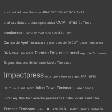
Alfred Simonis
amenda
ANAF
accident
Adriana Stoicescu
CCIA Timis
analiza valutara
arestare preventiva
CJ Timis
condamnare
Covid-19
Cornel Samartinean
CSM
Curtea de Apel Timisoara
DIICOT
demisie
deces
DIICOT Timisoara
Dominic Fritz
DNA
dosar penal
DNA Timisoara
expozitie Timisoara
flagrant
Gruparea de Jandarmi Mobila Timisoara
Impactpress
IPJ Timis
intrerupere furnizare apa
Iulius Town Timisoara
Iulius Town
luare de mita
ISU Timis
Politia Locala Timisoara
lucrari Aquatim
perchezitii
Nicolae Robu
puls valutar
Primaria Timisoara
Retim
Sorin Grindeanu
protest