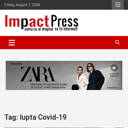
Skip
Friday, August 7, 2026
to
content
Pentru ca ai dreptul sa fii informat!
IMPACTPRESS
Tag:
lupta Covid-19