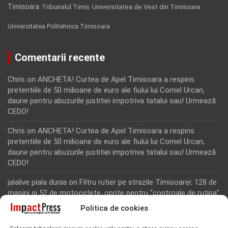
Timisoara
Tribunalul Timis
Universitatea de Vest din Timisoara
Universitatea Politehnica Timisoara
Comentarii recente
Chris
on
ANCHETA! Curtea de Apel Timisoara a respins
pretentiile de 50 milioane de euro ale fiului lui Cornel Urcan,
daune pentru abuzurile justitiei impotriva tatalui sau! Urmează
CEDO!
Chris
on
ANCHETA! Curtea de Apel Timisoara a respins
pretentiile de 50 milioane de euro ale fiului lui Cornel Urcan,
daune pentru abuzurile justitiei impotriva tatalui sau! Urmează
CEDO!
jalalive piala dunia
on
Filtru rutier pe strazile Timisoarei: 128 de
masini si 52 de motociclete, oprite pentru “controale de rutina”
Politica de cookies
Rodion Camatoritul
on
Inca un martor din dosarul fraudei cu
fonduri europene de la Tomnatic, retinut pentru 24 de ore!