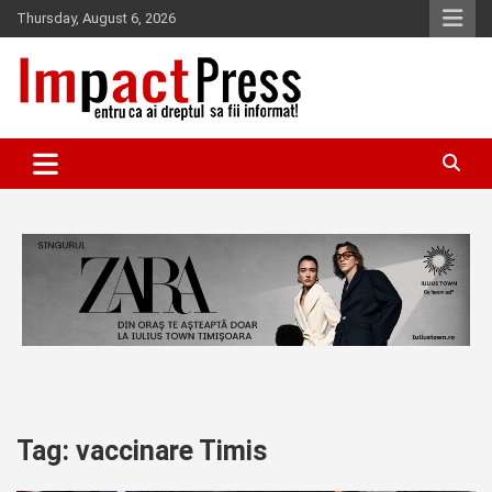
Skip
Thursday, August 6, 2026
to
content
Pentru ca ai dreptul sa fii informat!
IMPACTPRESS
Tag:
vaccinare Timis