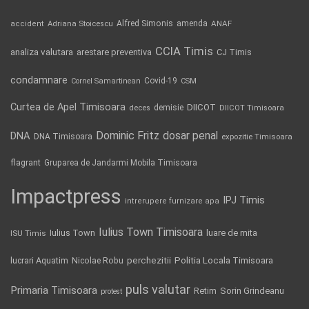
Alfred Simonis
amenda
ANAF
accident
Adriana Stoicescu
CCIA Timis
analiza valutara
arestare preventiva
CJ Timis
condamnare
Covid-19
Cornel Samartinean
CSM
Curtea de Apel Timisoara
DIICOT
demisie
deces
DIICOT Timisoara
Dominic Fritz
DNA
dosar penal
DNA Timisoara
expozitie Timisoara
flagrant
Gruparea de Jandarmi Mobila Timisoara
Impactpress
IPJ Timis
intrerupere furnizare apa
Iulius Town Timisoara
Iulius Town
luare de mita
ISU Timis
Politia Locala Timisoara
lucrari Aquatim
perchezitii
Nicolae Robu
puls valutar
Primaria Timisoara
Retim
Sorin Grindeanu
protest