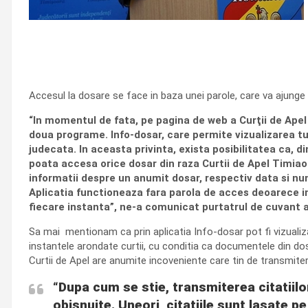
Accesul la dosare se face in baza unei parole, care va ajunge in 
“In momentul de fata, pe pagina de web a Curţii de Apel T
doua programe. Info-dosar, care permite vizualizarea tu
judecata. In aceasta privinta, exista posibilitatea ca, d
poata accesa orice dosar din raza Curtii de Apel Timiaoa
informatii despre un anumit dosar, respectiv data si num
Aplicatia functioneaza fara parola de acces deoarece in
fiecare instanta”, ne-a comunicat purtatrul de cuvant al
Sa mai mentionam ca prin aplicatia Info-dosar pot fi vizuali
instantele arondate curtii, cu conditia ca documentele din dosa
Curtii de Apel are anumite incoveniente care tin de transmiter
“Dupa cum se stie, transmiterea citatiilo
obisnuite. Uneori, citatiile sunt lasate pe 