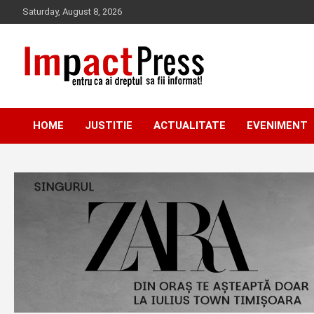
Skip
Saturday, August 8, 2026
to
content
Pentru ca ai dreptul sa fii informat!
IMPACTPRESS
HOME
JUSTITIE
ACTUALITATE
EVENIMENT