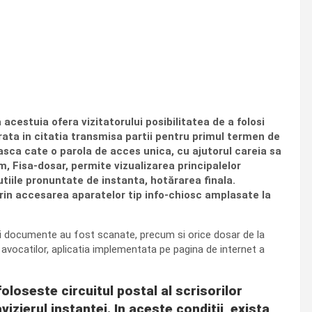
acestuia ofera vizitatorului posibilitatea de a folosi
rata in citatia transmisa partii pentru primul termen de
measca cate o parola de acces unica, cu ajutorul careia sa
m, Fisa-dosar, permite vizualizarea principalelor
tiile pronuntate de instanta, hotărarea finala.
prin accesarea aparatelor tip info-chiosc amplasate la
rui documente au fost scanate, precum si orice dosar de la
a avocatilor, aplicatia implementata pe pagina de internet a
oloseste circuitul postal al scrisorilor
avizierul instantei. In aceste conditii, exista