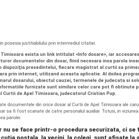
posesia justitiabilului prin intermediul citatiei.
imisoara exista un link intitulat <Info dosare>, iar accesarea 
turor documentelor din dosar, fiind necesara insa parola inse
in dispoziţia presedintelui, fiecare magistrat al curtii sa pri
ra prin internet, utilizand aceasta aplicatie. Al doilea progra
arul dosarului, obiectul cauzei, termenele de judecata si solu
formatiile furnizate sunt similare celor care pot fi obtinute 
 Curtii de Apel Timisoara, judecatorul Cristian Pup.
zate documentele din orice dosar al Curtii de Apel Timisoara ale ca
r sa fi fost scanate de catre personalul auxiliar. Totusi, in viziune
ea parolei.
r nu se face printr-o procedura securizata, ci se f
cutia postala, la vecini, la colegi, sunt afisate la 