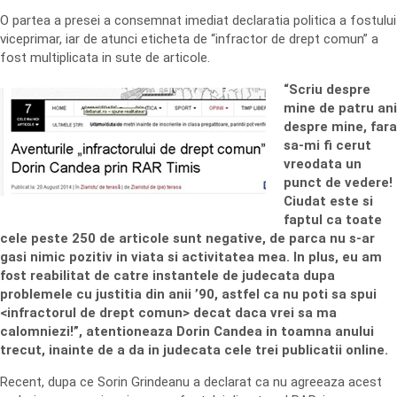
O partea a presei a consemnat imediat declaratia politica a fostului
viceprimar, iar de atunci eticheta de “infractor de drept comun” a
fost multiplicata in sute de articole.
“Scriu despre
mine de patru ani
despre mine, fara
sa-mi fi cerut
vreodata un
punct de vedere!
Ciudat este si
faptul ca toate
cele peste 250 de articole sunt negative, de parca nu s-ar
gasi nimic pozitiv in viata si activitatea mea. In plus, eu am
fost reabilitat de catre instantele de judecata dupa
problemele cu justitia din anii ’90, astfel ca nu poti sa spui
<infractorul de drept comun> decat daca vrei sa ma
calomniezi!”, atentioneaza Dorin Candea in toamna anului
trecut, inainte de a da in judecata cele trei publicatii online.
Recent, dupa ce Sorin Grindeanu a declarat ca nu agreeaza acest