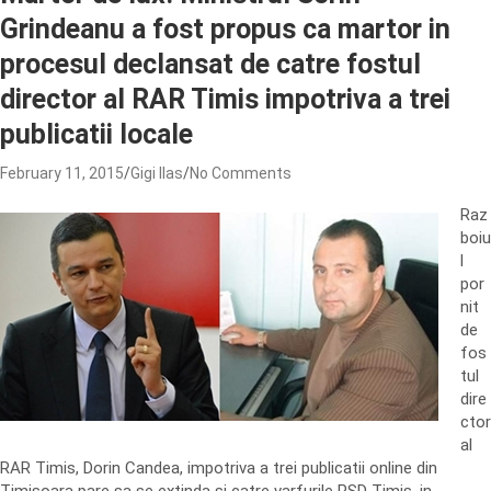
Grindeanu a fost propus ca martor in
procesul declansat de catre fostul
director al RAR Timis impotriva a trei
publicatii locale
February 11, 2015
Gigi Ilas
No Comments
Raz
boiu
l
por
nit
de
fos
tul
dire
ctor
al
RAR Timis, Dorin Candea, impotriva a trei publicatii online din