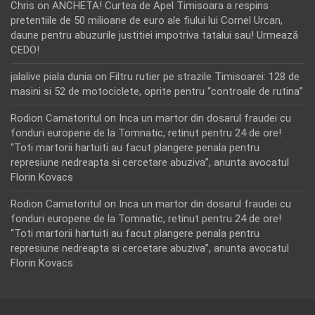
Chris
on
ANCHETA! Curtea de Apel Timisoara a respins
pretentiile de 50 milioane de euro ale fiului lui Cornel Urcan,
daune pentru abuzurile justitiei impotriva tatalui sau! Urmează
CEDO!
jalalive piala dunia
on
Filtru rutier pe strazile Timisoarei: 128 de
masini si 52 de motociclete, oprite pentru “controale de rutina”
Rodion Camatoritul
on
Inca un martor din dosarul fraudei cu
fonduri europene de la Tomnatic, retinut pentru 24 de ore!
“Toti martorii hartuiti au facut plangere penala pentru
represiune nedreapta si cercetare abuziva”, anunta avocatul
Florin Kovacs
Rodion Camatoritul
on
Inca un martor din dosarul fraudei cu
fonduri europene de la Tomnatic, retinut pentru 24 de ore!
“Toti martorii hartuiti au facut plangere penala pentru
represiune nedreapta si cercetare abuziva”, anunta avocatul
Florin Kovacs