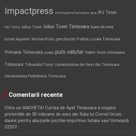
Impactpress
IPJ Timis
intrerupere furnizare apa
Iulius Town Timisoara
Iulius Town
luare de mita
ISU Timis
Politia Locala Timisoara
lucrari Aquatim
perchezitii
Nicolae Robu
puls valutar
Primaria Timisoara
Retim
Sorin Grindeanu
protest
Timisoara
Tribunalul Timis
Universitatea de Vest din Timisoara
Universitatea Politehnica Timisoara
Comentarii recente
Chris
on
ANCHETA! Curtea de Apel Timisoara a respins
pretentiile de 50 milioane de euro ale fiului lui Cornel Urcan,
daune pentru abuzurile justitiei impotriva tatalui sau! Urmează
CEDO!