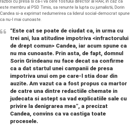
razboi cu presa si ca-i va cere fostului director al RAR, in caz ca
este membru al PSD Timis, sa renunte la lupta cu jurnalistii, Dorin
Candea si-a exprimat nedumerirea ca liderul social-democrat spune
ca nu-l mai cunoaste.
“Este cat se poate de ciudat ca, in urma cu
trei ani, lua atitudine impotriva <infractorului
de drept comun> Candea, iar acum spune ca
nu ma cunoaste. Prin asta, de fapt, domnul
Sorin Grindeanu nu face decat sa confirme
ca a dat startul unei campanii de presa
impotriva unui om pe care-l stia doar din
auzite. Am vazut ca a fost propus ca martor
de catre una dintre redactiile chemate in
judecata si astept sa vad explicatiile sale cu
privire la denigrarea mea”, a precizat
Candea, convins ca va castiga toate
procesele.