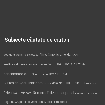
Subiecte căutate de cititori
Alfred Simonis
amenda
ANAF
accident
Adriana Stoicescu
CCIA Timis
analiza valutara
arestare preventiva
CJ Timis
condamnare
Covid-19
Cornel Samartinean
CSM
Curtea de Apel Timisoara
DIICOT
demisie
deces
DIICOT Timisoara
Dominic Fritz
DNA
dosar penal
DNA Timisoara
expozitie Timisoara
flagrant
Gruparea de Jandarmi Mobila Timisoara