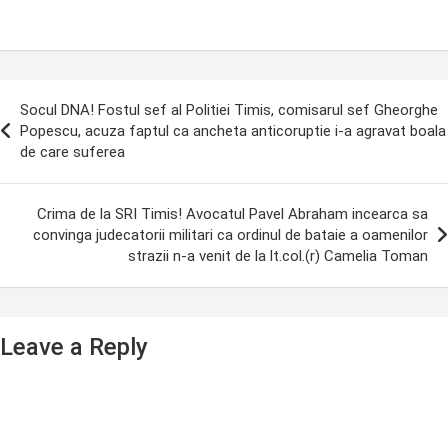
ost
Socul DNA! Fostul sef al Politiei Timis, comisarul sef Gheorghe
avigation
Popescu, acuza faptul ca ancheta anticoruptie i-a agravat boala
de care suferea
Crima de la SRI Timis! Avocatul Pavel Abraham incearca sa
convinga judecatorii militari ca ordinul de bataie a oamenilor
strazii n-a venit de la lt.col.(r) Camelia Toman
Leave a Reply