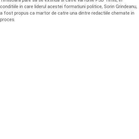
Timisoara pare sa se extinda si catre varfurile PSD Timis, in
conditiile in care liderul acestei formatiuni politice, Sorin Grindeanu,
a fost propus ca martor de catre una dintre redactiile chemate in
proces.