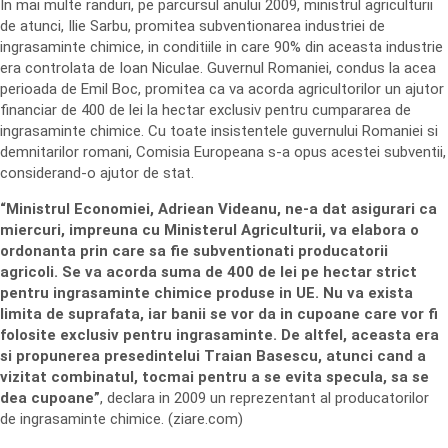
In mai multe randuri, pe parcursul anului 2009, ministrul agriculturii
de atunci, Ilie Sarbu, promitea subventionarea industriei de
ingrasaminte chimice, in conditiile in care 90% din aceasta industrie
era controlata de Ioan Niculae. Guvernul Romaniei, condus la acea
perioada de Emil Boc, promitea ca va acorda agricultorilor un ajutor
financiar de 400 de lei la hectar exclusiv pentru cumpararea de
ingrasaminte chimice. Cu toate insistentele guvernului Romaniei si
demnitarilor romani, Comisia Europeana s-a opus acestei subventii,
considerand-o ajutor de stat.
“Ministrul Economiei, Adriean Videanu, ne-a dat asigurari ca
miercuri, impreuna cu Ministerul Agriculturii, va elabora o
ordonanta prin care sa fie subventionati producatorii
agricoli. Se va acorda suma de 400 de lei pe hectar strict
pentru ingrasaminte chimice produse in UE. Nu va exista
limita de suprafata, iar banii se vor da in cupoane care vor fi
folosite exclusiv pentru ingrasaminte. De altfel, aceasta era
si propunerea presedintelui Traian Basescu, atunci cand a
vizitat combinatul, tocmai pentru a se evita specula, sa se
dea cupoane”
, declara in 2009 un reprezentant al producatorilor
de ingrasaminte chimice. (ziare.com)