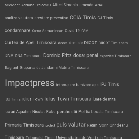
Alfred Simonis
amenda
ANAF
accident
Adriana Stoicescu
CCIA Timis
analiza valutara
arestare preventiva
CJ Timis
condamnare
Covid-19
Cornel Samartinean
CSM
Curtea de Apel Timisoara
DIICOT
demisie
deces
DIICOT Timisoara
Dominic Fritz
DNA
dosar penal
DNA Timisoara
expozitie Timisoara
flagrant
Gruparea de Jandarmi Mobila Timisoara
Impactpress
IPJ Timis
intrerupere furnizare apa
Iulius Town Timisoara
Iulius Town
luare de mita
ISU Timis
Politia Locala Timisoara
lucrari Aquatim
perchezitii
Nicolae Robu
puls valutar
Primaria Timisoara
Retim
Sorin Grindeanu
protest
Timisoara
Tribunalul Timis
Universitatea de Vest din Timisoara