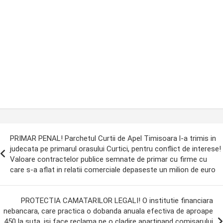
ost
PRIMAR PENAL! Parchetul Curtii de Apel Timisoara l-a trimis in
avigation
judecata pe primarul orasului Curtici, pentru conflict de interese!
Valoare contractelor publice semnate de primar cu firme cu
care s-a aflat in relatii comerciale depaseste un milion de euro
PROTECTIA CAMATARILOR LEGALI! O institutie financiara
nebancara, care practica o dobanda anuala efectiva de aproape
450 la suta, isi face reclama pe o cladire apartinand comisarului