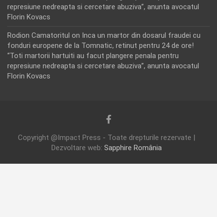
represiune nedreapta si cercetare abuziva”, anunta avocatul
Florin Kovacs
Rodion Camatoritul
on
Inca un martor din dosarul fraudei cu
fonduri europene de la Tomnatic, retinut pentru 24 de ore!
“Toti martorii hartuiti au facut plangere penala pentru
represiune nedreapta si cercetare abuziva”, anunta avocatul
Florin Kovacs
Copyright @Impact Press - Toate drepturile rezervate |
Dezvoltare web:
Sapphire România