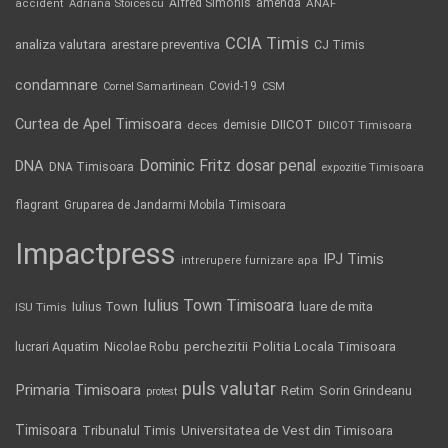
Alfred Simonis
amenda
ANAF
accident
Adriana Stoicescu
CCIA Timis
analiza valutara
arestare preventiva
CJ Timis
condamnare
Covid-19
Cornel Samartinean
CSM
Curtea de Apel Timisoara
DIICOT
demisie
deces
DIICOT Timisoara
Dominic Fritz
DNA
dosar penal
DNA Timisoara
expozitie Timisoara
flagrant
Gruparea de Jandarmi Mobila Timisoara
Impactpress
IPJ Timis
intrerupere furnizare apa
Iulius Town Timisoara
Iulius Town
luare de mita
ISU Timis
Politia Locala Timisoara
lucrari Aquatim
perchezitii
Nicolae Robu
puls valutar
Primaria Timisoara
Retim
Sorin Grindeanu
protest
Timisoara
Tribunalul Timis
Universitatea de Vest din Timisoara