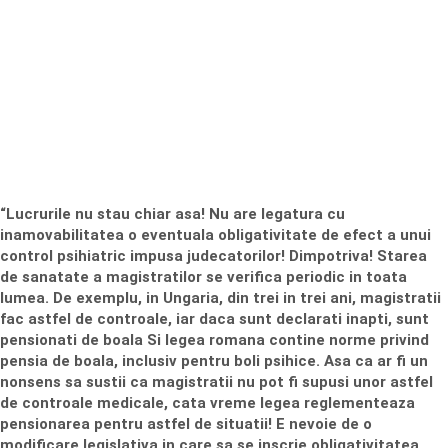
“Lucrurile nu stau chiar asa! Nu are legatura cu
inamovabilitatea o eventuala obligativitate de efect a unui
control psihiatric impusa judecatorilor! Dimpotriva! Starea
de sanatate a magistratilor se verifica periodic in toata
lumea. De exemplu, in Ungaria, din trei in trei ani, magistratii
fac astfel de controale, iar daca sunt declarati inapti, sunt
pensionati de boala Si legea romana contine norme privind
pensia de boala, inclusiv pentru boli psihice. Asa ca ar fi un
nonsens sa sustii ca magistratii nu pot fi supusi unor astfel
de controale medicale, cata vreme legea reglementeaza
pensionarea pentru astfel de situatii! E nevoie de o
modificare legislativa in care sa se inscrie obligativitatea