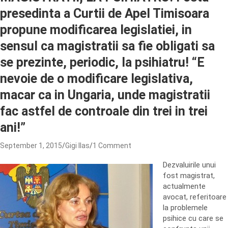
presedinta a Curtii de Apel Timisoara
propune modificarea legislatiei, in
sensul ca magistratii sa fie obligati sa
se prezinte, periodic, la psihiatru! “E
nevoie de o modificare legislativa,
macar ca in Ungaria, unde magistratii
fac astfel de controale din trei in trei
ani!”
September 1, 2015
Gigi Ilas
1 Comment
Dezvaluirile unui
fost magistrat,
actualmente
avocat, referitoare
la problemele
psihice cu care se