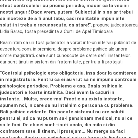
efect controalelor cu pricina periodic, macar ca la vecinii
nostri unguri! Daca vrem, putem! Subiectul in sine ar trebui
sa inceteze de a fi unul tabu, caci realitatile impun alte
solutii si trebuie recunoscute, ca atare!”
, propune judecatoarea
Lidia Barac, fosta presedinta a Curtii de Apel Timisoara.
Reamintim ca un fost judecator a vorbit intr-un interviu publicat de
avocatura.com, in premiera, despre probleme psihice ale unora
dintre magistrati, care sunt cunoscute de catre sefii instantelor,
dar sunt tinuti in sistem din fraternitate, pentru a fi protejati.
“Controlul psihologic este obligatoriu, insa doar la admiterea
in magistratura. Pentru ca ei au vrut sa ne impuna controale
psihologice periodice. Problema e asa. Boala psihica la
judecatori e foarte intalnita. Deci avem la cazuri in
instante… Multe, crede-ma! Practic nu exista instanta,
spunem noi, in care sa nu intalnim o persoana cu probleme.
Boli psihice evidente. Din pacate sistemul nu are solutii
pentru ei, adica nu putem sa-i pensionam medical, nu ai ce
sa le faci. De obicei sunt tinuti acolo, din mila si din
confraternitate. Ii tinem, ii protejam… Nu merge sa faci
controale. Pentru ca psihologul este o forma de limitare, o