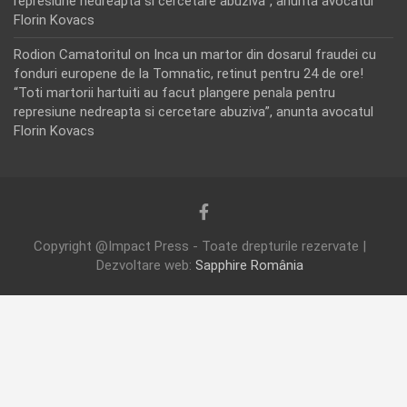
represiune nedreapta si cercetare abuziva”, anunta avocatul
Florin Kovacs
Rodion Camatoritul
on
Inca un martor din dosarul fraudei cu
fonduri europene de la Tomnatic, retinut pentru 24 de ore!
“Toti martorii hartuiti au facut plangere penala pentru
represiune nedreapta si cercetare abuziva”, anunta avocatul
Florin Kovacs
Copyright @Impact Press - Toate drepturile rezervate |
Dezvoltare web:
Sapphire România