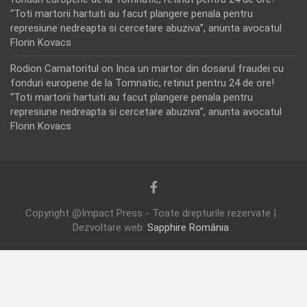
“Toti martorii hartuiti au facut plangere penala pentru
represiune nedreapta si cercetare abuziva”, anunta avocatul
Florin Kovacs
Rodion Camatoritul
on
Inca un martor din dosarul fraudei cu
fonduri europene de la Tomnatic, retinut pentru 24 de ore!
“Toti martorii hartuiti au facut plangere penala pentru
represiune nedreapta si cercetare abuziva”, anunta avocatul
Florin Kovacs
Copyright @Impact Press - Toate drepturile rezervate |
Dezvoltare web:
Sapphire România