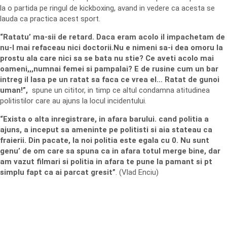
la o partida pe ringul de kickboxing, avand in vedere ca acesta se
lauda ca practica acest sport.
“Ratatu’ ma-sii de retard. Daca eram acolo il impachetam de
nu-l mai refaceau nici doctorii.Nu e nimeni sa-i dea omoru la
prostu ala care nici sa se bata nu stie? Ce aveti acolo mai
oameni,,,numnai femei si pampalai? E de rusine cum un bar
intreg il lasa pe un ratat sa faca ce vrea el… Ratat de gunoi
uman!”,
spune un cititor, in timp ce altul condamna atitudinea
politistilor care au ajuns la locul incidentului.
“Exista o alta inregistrare, in afara barului. cand politia a
ajuns, a inceput sa ameninte pe politisti si aia stateau ca
fraierii. Din pacate, la noi politia este egala cu 0. Nu sunt
genu’ de om care sa spuna ca in afara totul merge bine, dar
am vazut filmari si politia in afara te pune la pamant si pt
simplu fapt ca ai parcat gresit”
. (Vlad Enciu)