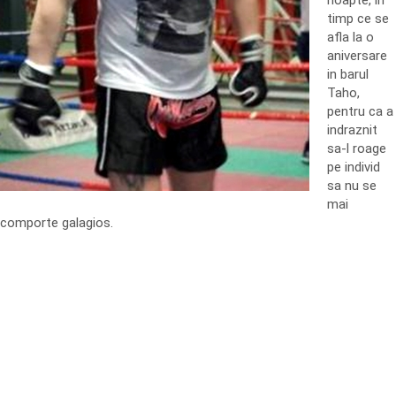
noapte, in
timp ce se
afla la o
aniversare
in barul
Taho,
pentru ca a
indraznit
sa-l roage
pe individ
sa nu se
mai
comporte galagios.