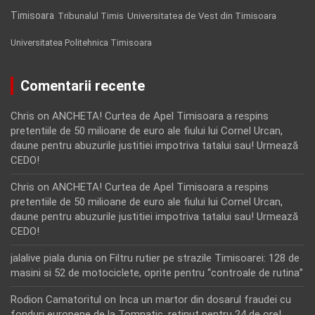
Timisoara
Tribunalul Timis
Universitatea de Vest din Timisoara
Universitatea Politehnica Timisoara
Comentarii recente
Chris
on
ANCHETA! Curtea de Apel Timisoara a respins
pretentiile de 50 milioane de euro ale fiului lui Cornel Urcan,
daune pentru abuzurile justitiei impotriva tatalui sau! Urmează
CEDO!
Chris
on
ANCHETA! Curtea de Apel Timisoara a respins
pretentiile de 50 milioane de euro ale fiului lui Cornel Urcan,
daune pentru abuzurile justitiei impotriva tatalui sau! Urmează
CEDO!
jalalive piala dunia
on
Filtru rutier pe strazile Timisoarei: 128 de
masini si 52 de motociclete, oprite pentru “controale de rutina”
Rodion Camatoritul
on
Inca un martor din dosarul fraudei cu
fonduri europene de la Tomnatic, retinut pentru 24 de ore!