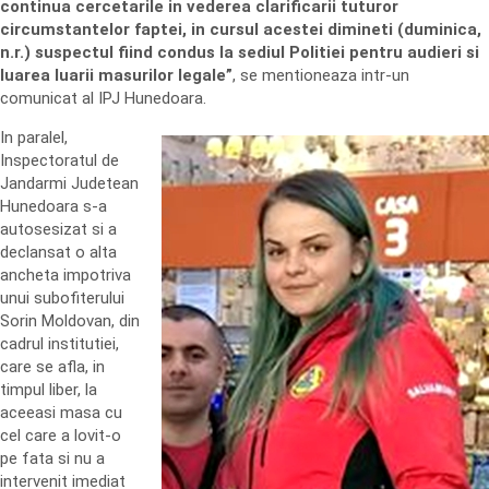
continua cercetarile in vederea clarificarii tuturor
circumstantelor faptei, in cursul acestei dimineti (duminica,
n.r.) suspectul fiind condus la sediul Politiei pentru audieri si
luarea luarii masurilor legale”
, se mentioneaza intr-un
comunicat al IPJ Hunedoara.
In paralel,
Inspectoratul de
Jandarmi Judetean
Hunedoara s-a
autosesizat si a
declansat o alta
ancheta impotriva
unui subofiterului
Sorin Moldovan, din
cadrul institutiei,
care se afla, in
timpul liber, la
aceeasi masa cu
cel care a lovit-o
pe fata si nu a
intervenit imediat