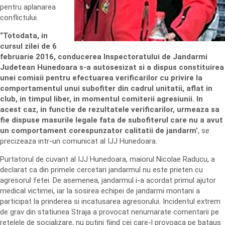
pentru aplanarea
conflictului.
“Totodata, in
cursul zilei de 6
februarie 2016, conducerea Inspectoratului de Jandarmi
Judetean Hunedoara s-a autosesizat si a dispus constituirea
unei comisii pentru efectuarea verificarilor cu privire la
comportamentul unui subofiter din cadrul unitatii, aflat in
club, in timpul liber, in momentul comiterii agresiunii. In
acest caz, in functie de rezultatele verificarilor, urmeaza sa
fie dispuse masurile legale fata de subofiterul care nu a avut
un comportament corespunzator calitatii de jandarm’
, se
precizeaza intr-un comunicat al IJJ Hunedoara.
Purtatorul de cuvant al IJJ Hunedoara, maiorul Nicolae Raducu, a
declarat ca din primele cercetari jandarmul nu este prieten cu
agresorul fetei. De asemenea, jandarmul i-a acordat primul ajutor
medical victimei, iar la sosirea echipei de jandarmi montani a
participat la prinderea si incatusarea agresorului. Incidentul extrem
de grav din statiunea Straja a provocat nenumarate comentarii pe
retelele de socializare, nu putini fiind cei care-l provoaca pe bataus