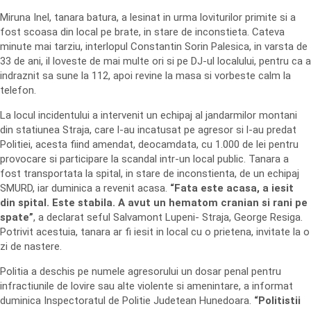
Miruna Inel, tanara batura, a lesinat in urma loviturilor primite si a
fost scoasa din local pe brate, in stare de inconstieta. Cateva
minute mai tarziu, interlopul Constantin Sorin Palesica, in varsta de
33 de ani, il loveste de mai multe ori si pe DJ-ul localului, pentru ca a
indraznit sa sune la 112, apoi revine la masa si vorbeste calm la
telefon.
La locul incidentului a intervenit un echipaj al jandarmilor montani
din statiunea Straja, care l-au incatusat pe agresor si l-au predat
Politiei, acesta fiind amendat, deocamdata, cu 1.000 de lei pentru
provocare si participare la scandal intr-un local public. Tanara a
fost transportata la spital, in stare de inconstienta, de un echipaj
SMURD, iar duminica a revenit acasa.
“Fata este acasa, a iesit
din spital. Este stabila. A avut un hematom cranian si rani pe
spate”
, a declarat seful Salvamont Lupeni- Straja, George Resiga.
Potrivit acestuia, tanara ar fi iesit in local cu o prietena, invitate la o
zi de nastere.
Politia a deschis pe numele agresorului un dosar penal pentru
infractiunile de lovire sau alte violente si amenintare, a informat
duminica Inspectoratul de Politie Judetean Hunedoara.
“Politistii