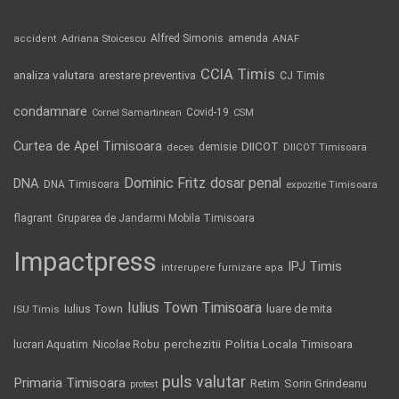
Alfred Simonis
amenda
ANAF
accident
Adriana Stoicescu
CCIA Timis
analiza valutara
arestare preventiva
CJ Timis
condamnare
Covid-19
Cornel Samartinean
CSM
Curtea de Apel Timisoara
DIICOT
demisie
deces
DIICOT Timisoara
Dominic Fritz
DNA
dosar penal
DNA Timisoara
expozitie Timisoara
flagrant
Gruparea de Jandarmi Mobila Timisoara
Impactpress
IPJ Timis
intrerupere furnizare apa
Iulius Town Timisoara
Iulius Town
luare de mita
ISU Timis
Politia Locala Timisoara
lucrari Aquatim
perchezitii
Nicolae Robu
puls valutar
Primaria Timisoara
Retim
Sorin Grindeanu
protest