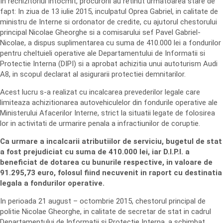
In rechizitoriul intocmit, procurorii au retinut urmatoarea stare de
fapt: In ziua de 13 iulie 2015, inculpatul Oprea Gabriel, in calitate de
ministru de Interne si ordonator de credite, cu ajutorul chestorului
principal Nicolae Gheorghe si a comisarului sef Pavel Gabriel-
Nicolae, a dispus suplimentarea cu suma de 410.000 lei a fondurilor
pentru cheltuieli operative ale Departamentului de Informatii si
Protectie Interna (DIPI) si a aprobat achizitia unui autoturism Audi
A8, in scopul declarat al asigurarii protectiei demnitarilor.
Acest lucru s-a realizat cu incalcarea prevederilor legale care
limiteaza achizitionarea autovehiculelor din fondurile operative ale
Ministerului Afacerilor Interne, strict la situatii legate de folosirea
lor in activitati de urmarire penala a infractiunilor de coruptie.
Ca urmare a incalcarii atributiilor de serviciu, bugetul de stat
a fost prejudiciat cu suma de 410.000 lei, iar D.I.P.I. a
beneficiat de dotarea cu bunurile respective, in valoare de
91.295,73 euro, folosul fiind necuvenit in raport cu destinatia
legala a fondurilor operative.
In perioada 21 august – octombrie 2015, chestorul principal de
politie Nicolae Gheorghe, in calitate de secretar de stat in cadrul
Departamentului de Informatii si Protectie Interna, a schimbat