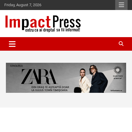
Skip
Friday, August 7, 2026
to
content
Pentru ca ai dreptul sa fii informat!
IMPACTPRESS