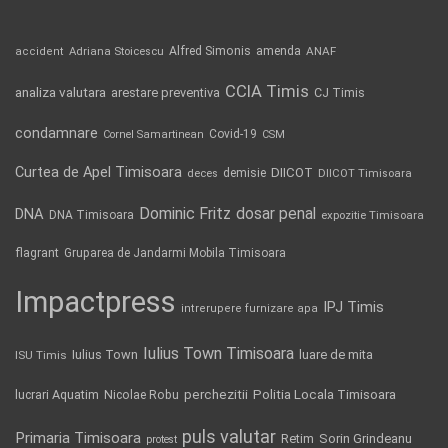
Alfred Simonis
amenda
ANAF
accident
Adriana Stoicescu
CCIA Timis
analiza valutara
arestare preventiva
CJ Timis
condamnare
Covid-19
Cornel Samartinean
CSM
Curtea de Apel Timisoara
DIICOT
demisie
deces
DIICOT Timisoara
Dominic Fritz
DNA
dosar penal
DNA Timisoara
expozitie Timisoara
flagrant
Gruparea de Jandarmi Mobila Timisoara
Impactpress
IPJ Timis
intrerupere furnizare apa
Iulius Town Timisoara
Iulius Town
luare de mita
ISU Timis
Politia Locala Timisoara
lucrari Aquatim
perchezitii
Nicolae Robu
puls valutar
Primaria Timisoara
Retim
Sorin Grindeanu
protest