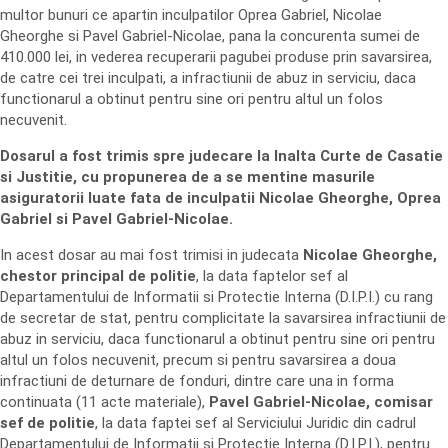
multor bunuri ce apartin inculpatilor Oprea Gabriel, Nicolae
Gheorghe si Pavel Gabriel-Nicolae, pana la concurenta sumei de
410.000 lei, in vederea recuperarii pagubei produse prin savarsirea,
de catre cei trei inculpati, a infractiunii de abuz in serviciu, daca
functionarul a obtinut pentru sine ori pentru altul un folos
necuvenit.
Dosarul a fost trimis spre judecare la Inalta Curte de Casatie
si Justitie, cu propunerea de a se mentine masurile
asiguratorii luate fata de inculpatii Nicolae Gheorghe, Oprea
Gabriel si Pavel Gabriel-Nicolae.
In acest dosar au mai fost trimisi in judecata
Nicolae Gheorghe,
chestor principal de politie
, la data faptelor sef al
Departamentului de Informatii si Protectie Interna (D.I.P.I.) cu rang
de secretar de stat, pentru complicitate la savarsirea infractiunii de
abuz in serviciu, daca functionarul a obtinut pentru sine ori pentru
altul un folos necuvenit, precum si pentru savarsirea a doua
infractiuni de deturnare de fonduri, dintre care una in forma
continuata (11 acte materiale),
Pavel Gabriel-Nicolae, comisar
sef de politie
, la data faptei sef al Serviciului Juridic din cadrul
Departamentului de Informatii si Protectie Interna (D.I.P.I.), pentru