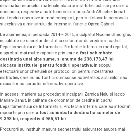
destinatia resurselor materiale alocate institutiei publice pe care o
conducea, respectiv a autoturismului marca Audi A8 achizitionat
din fonduri operative in mod conspirat, pentru folosinta personala
si exclusiva a ministrului de Interne in functie Oprea Gabriel.
De asemenea, in perioada 2014 – 2015, inculpatul Nicolae Gheorghe,
in calitate de secretar de stat si ordonator de credite in cadrul
Departamentului de Informatii si Protectie Interna, in mod repetat,
a aprobat mai multe rapoarte prin care
a fost schimbata
destina
t
ia unei alte sume,
s
i anume de 238.173,47 lei,
alocata institu
t
iei pentru fonduri operative
, in scopul
efectuarii unor cheltuieli de protocol ori pentru inzestrarea
institutiei, care nu au fost circumscrise activitatilor, actiunilor sau
misiunilor cu caracter informativ-operative.
In aceeasi maniera au procedat si inculpatii Zarnica Nelu si Iacob
Marian-Danut, in calitate de ordonatori de credite in cadrul
Departamentului de Informatii si Protectie Interna, care au intocmit
rapoarte prin care
a fost schimbata destina
t
ia sumelor de
9.398 lei, respectiv 4.955,51 lei
.
Procurorii au instituit masura sechestrului asigurator asupra mai