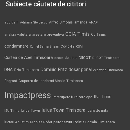
Subiecte căutate de cititori
Alfred Simonis
amenda
ANAF
accident
Adriana Stoicescu
CCIA Timis
analiza valutara
arestare preventiva
CJ Timis
condamnare
Covid-19
Cornel Samartinean
CSM
Curtea de Apel Timisoara
DIICOT
demisie
deces
DIICOT Timisoara
Dominic Fritz
DNA
dosar penal
DNA Timisoara
expozitie Timisoara
flagrant
Gruparea de Jandarmi Mobila Timisoara
Impactpress
IPJ Timis
intrerupere furnizare apa
Iulius Town Timisoara
Iulius Town
luare de mita
ISU Timis
Politia Locala Timisoara
lucrari Aquatim
perchezitii
Nicolae Robu