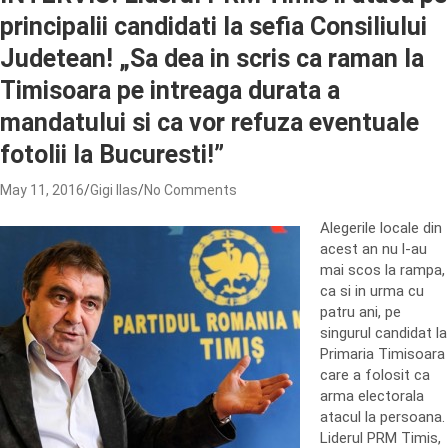
principalii candidati la sefia Consiliului
Judetean! „Sa dea in scris ca raman la
Timisoara pe intreaga durata a
mandatului si ca vor refuza eventuale
fotolii la Bucuresti!”
May 11, 2016
Gigi Ilas
No Comments
Alegerile locale din
acest an nu l-au
mai scos la rampa,
ca si in urma cu
patru ani, pe
singurul candidat la
Primaria Timisoara
care a folosit ca
arma electorala
atacul la persoana.
Liderul PRM Timis,