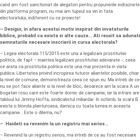
cand am fost sanctionat de alegatori pentru propunerile indraznete
din platforma program, nu mai am tupeul sa vin in fata
electoratului, indiferent cu ce proiecte!
– Desigur, in afara acestui motiv inspirat din invataturile
biblice, probabil ca exista si alte cauze… Ati reusit sa adunati
semnaturile necesare inscrierii in cursa electorala?
– Legea electorala 115/2015 este una a legalizarii prostitutiei
politice, de fapt – inaintea legalizarii prostitutiei adevarate -, ceea
ce arata ca prostitutia politica este una mai prezenta in viata
publica. Libertatea privind incropirea tuturor aliantelor posibile, chiar
la nivel de comune, demonstreaza ceea ce spun eu. Ma intreb de ce
nu se pot face aliante si la nivel de bloc, deoarece am la scara A un
bogatan rosu care este foarte dornic de campanie, iar la intrare are
tabloul lui Jimmy Hoffa, sindicalistul miliardar. In schimb, la scara B
exista o blonda planturoasa, darnica cu toata lumea in aceasta
campanie… Este o dilema, nu?
– Haideti sa revenim la un registru mai serios…
– Revenind la un registru serios, ma intreb de ce au fost necesare