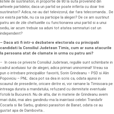
listele de sustinatori, in proportie de 80 la suta provenind din
arhivele partidelor, daca un partid se poate infiinta cu doar trei
sustinatori? Adica, ne-au dat televizorul, dar fara telecomanda… De
ce exista partide, nu ca sa participe la alegeri? De ce am sustinut
patru ani de zile cheltuielile cu functionarea unui partid si a unui
sediu, iar acum trebuie sa aduni tot atatea semnaturi cat un
independent?
– Daca ati fi intr-o dezbatere electorala cu principalii
candidati la Consiliul Judetean Timis, cum ar suna atacurile
la persoana atat de clamate in urma cu patru ani?
– In ceea ce priveste Consiliul Judetean, regulile sunt schimbate in
cadrul aceluiasi tur de alegeri, adica primari uninominal! Vreau sa
pun o intrebare principalilor favoriti, Sorin Grindeanu – PSD si Alin
Popoviciu – PNL: daca pot sa dea in scris ca, odata ajunsi in
scaunul de presedinte, oricare dintre ei, vor ramane la Timisoara pe
intreaga durata a mandatului, refuzand cu demnitate eventuale
fotolii la Bucuresti. Nu de alta, dar in materie de Grindeanu avem
mari dubii, mai ales gandindu-ma la inaintasii celebri Trandafir
Cocarla si Ilie Sarbu, grabnici parasitori de Banat, odata ce au
gustat apa de Dambovita…