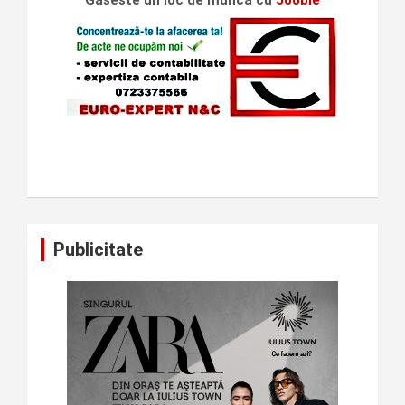
Gaseste un loc de munca cu
Jooble
Publicitate