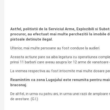
Astfel, politistii de la Serviciul Arme, Explozibili si Su
procuror, au efectuat mai multe perchezitii la imobile d
pistoale detinute ilegal.
Ulterior, mai multe persoane au fost conduse la audieri.
Aceasta actiune pare sa aiba legatura cu operatiunea complexa a
prinsi 11 barbati care aveau asupra lor 12 arme de vanatoare c
La vremea respectiva au fost intocmite mai multe dosare penale 
Reamintim ca zona Lugojului este renumita pentru maies
braconaj.
De altfel, in urma cu patru ani, in urma unei razii de amploar
de arestare. (G.I.)