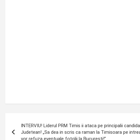
Post
INTERVIU! Liderul PRM Timis ii ataca pe principalii candidati
navigation
Judetean! „Sa dea in scris ca raman la Timisoara pe intre
vor refuza eventuale fotolii la Bucuresti!”