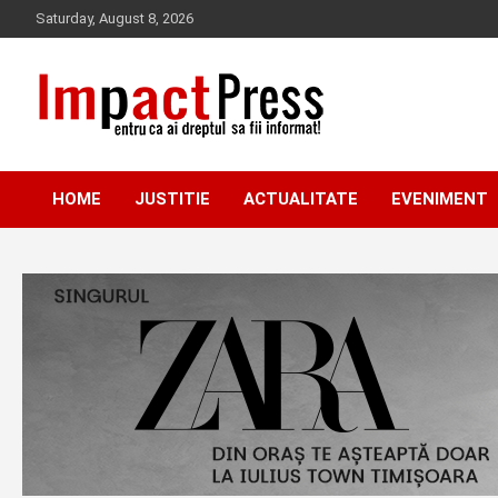
Skip
Saturday, August 8, 2026
to
content
Pentru ca ai dreptul sa fii informat!
IMPACTPRESS
HOME
JUSTITIE
ACTUALITATE
EVENIMENT