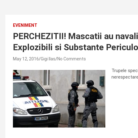
EVENIMENT
PERCHEZITII! Mascatii au navalit 
Explozibili si Substante Pericul
May 12, 2016
Gigi Ilas
No Comments
Trupele speci
nerespectarea