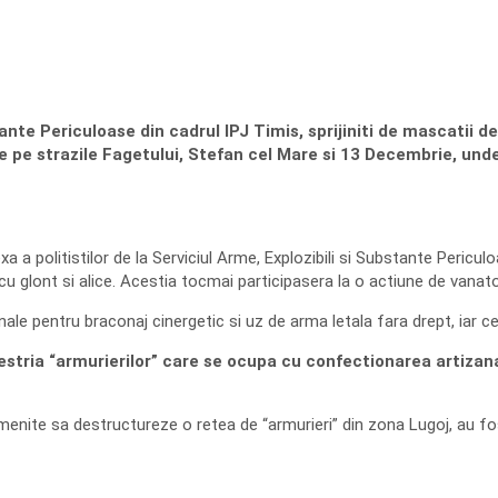
bstante Periculoase din cadrul IPJ Timis, sprijiniti de mascatii 
e pe strazile Fagetului, Stefan cel Mare si 13 Decembrie, unde
 politistilor de la Serviciul Arme, Explozibili si Substante Periculoa
u glont si alice. Acestia tocmai participasera la o actiune de vanato
pentru braconaj cinergetic si uz de arma letala fara drept, iar cei 11 
tria “armurierilor” care se ocupa cu confectionarea artizanal
e menite sa destructureze o retea de “armurieri” din zona Lugoj, au f