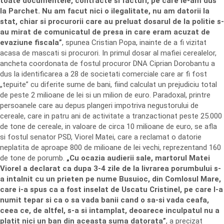
toate documentele, contracte si facturi, pe care le-am dus
la Parchet. Nu am facut nici o ilegalitate, nu am datorii la
stat, chiar si procurorii care au preluat dosarul de la politie s-
au mirat de comunicatul de presa in care eram acuzat de
evaziune fiscala”
, spunea Cristian Popa, inainte de a fi vizitat
acasa de mascati si procurori. In primul dosar al mafiei cerealelor,
ancheta coordonata de fostul procuror DNA Ciprian Dorobantu a
dus la identificarea a 28 de societati comerciale care ar fi fost
„tepuite” cu diferite sume de bani, fiind calculat un prejudiciu total
de peste 2 milioane de lei si un milion de euro. Paradoxal, printre
persoanele care au depus plangeri impotriva negustorului de
cereale, care in patru ani de activitate a tranzactionat peste 25.000
de tone de cereale, in valoare de circa 10 milioane de euro, se afla
si fostul senator PSD, Viorel Matei, care a reclamat o datorie
neplatita de aproape 800 de milioane de lei vechi, reprezentand 160
de tone de porumb.
„Cu ocazia audierii sale, martorul Matei
Viorel a declarat ca dupa 3-4 zile de la livrarea porumbului s-
a intalnit cu un prieten pe nume Busuioc, din Comlosul Mare,
care i-a spus ca a fost inselat de Uscatu Cristinel, pe care l-a
numit tepar si ca o sa vada banii cand o sa-si vada ceafa,
ceea ce, de altfel, s-a si intamplat, deoarece inculpatul nu a
platit nici un ban din aceasta suma datorata”
, a precizat