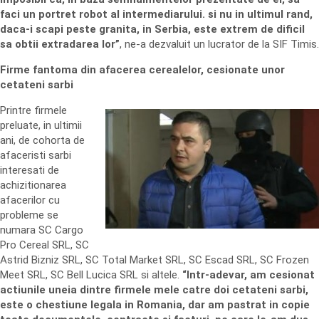
faci un portret robot al intermediarului. si nu in ultimul rand,
daca-i scapi peste granita, in Serbia, este extrem de dificil
sa obtii extradarea lor”
, ne-a dezvaluit un lucrator de la SIF Timis.
Firme fantoma din afacerea cerealelor, cesionate unor
cetateni sarbi
Printre firmele
preluate, in ultimii
ani, de cohorta de
afaceristi sarbi
interesati de
achizitionarea
afacerilor cu
probleme se
numara SC Cargo
Pro Cereal SRL, SC
Astrid Bizniz SRL, SC Total Market SRL, SC Escad SRL, SC Frozen
Meet SRL, SC Bell Lucica SRL si altele.
“Intr-adevar, am cesionat
actiunile uneia dintre firmele mele catre doi cetateni sarbi,
este o chestiune legala in Romania, dar am pastrat in copie