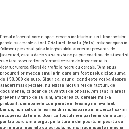
Primul afacerist care a spart omerta instituita in jurul tranzactiilor
penale cu cereale a fost
Cristinel Uscatu (foto)
, milionar ajuns in
faliment personal, prins la inghesuiala si arestat preventiv de
judecatori, care a decis sa se razbune pe partenerii sai de afaceri si
sa ofere procurorilor informatii extrem de importante in
destructurarea filierei de trafic la negru cu cereale.
“Am spus
procurorilor mecanismul prin care am fost prejudiciat suma
de 150.000 de euro. Sigur ca, atunci cand este vorba despre
afaceri mai speciale, nu exista nici un fel de facturi, de
documente, ci doar de cuvantul de onoare. Am stat in arest
preventiv timp de 18 luni, afacerea cu cereale mi s-a
prabusit, camioanele cumparate in leasing mi le-a luat
banca, normal ca la iesirea din inchisoare am incercat sa-mi
recuperez datoriile. Doar ca fostul meu partener de afaceri,
pentru care am alergat pe la tarani din poarta in poarta ca
sa-i incarc masinile cu cereale, nu mai recunoaste nimic si