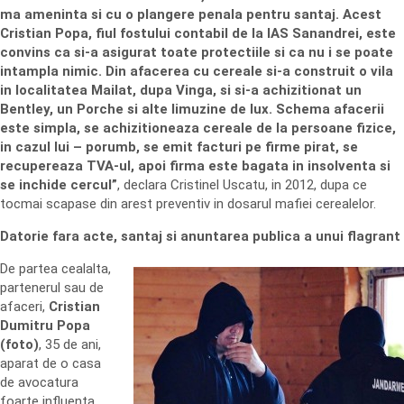
ma ameninta si cu o plangere penala pentru santaj. Acest
Cristian Popa, fiul fostului contabil de la IAS Sanandrei, este
convins ca si-a asigurat toate protectiile si ca nu i se poate
intampla nimic. Din afacerea cu cereale si-a construit o vila
in localitatea Mailat, dupa Vinga, si si-a achizitionat un
Bentley, un Porche si alte limuzine de lux. Schema afacerii
este simpla, se achizitioneaza cereale de la persoane fizice,
in cazul lui – porumb, se emit facturi pe firme pirat, se
recupereaza TVA-ul, apoi firma este bagata in insolventa si
se inchide cercul”
, declara Cristinel Uscatu, in 2012, dupa ce
tocmai scapase din arest preventiv in dosarul mafiei cerealelor.
Datorie fara acte, santaj si anuntarea publica a unui flagrant
De partea cealalta,
partenerul sau de
afaceri,
Cristian
Dumitru Popa
(foto)
, 35 de ani,
aparat de o casa
de avocatura
foarte influenta