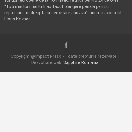
fonduri europene de la Tomnatic, retinut pentru 24 de ore!
“Toti martorii hartuiti au facut plangere penala pentru
represiune nedreapta si cercetare abuziva”, anunta avocatul
Florin Kovacs
Copyright @Impact Press - Toate drepturile rezervate |
Dezvoltare web:
Sapphire România