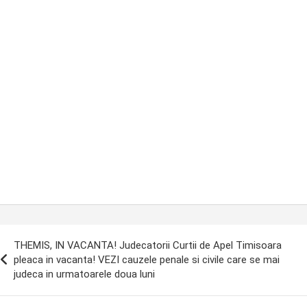
ost
THEMIS, IN VACANTA! Judecatorii Curtii de Apel Timisoara
avigation
pleaca in vacanta! VEZI cauzele penale si civile care se mai
judeca in urmatoarele doua luni