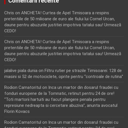
Comentarii recente
Chris
on
ANCHETA! Curtea de Apel Timisoara a respins
pretentiile de 50 milioane de euro ale fiului lui Cornel Urcan,
daune pentru abuzurile justitiei impotriva tatalui sau! Urmează
CEDO!
Chris
on
ANCHETA! Curtea de Apel Timisoara a respins
pretentiile de 50 milioane de euro ale fiului lui Cornel Urcan,
daune pentru abuzurile justitiei impotriva tatalui sau! Urmează
CEDO!
jalalive piala dunia
on
Filtru rutier pe strazile Timisoarei: 128 de
masini si 52 de motociclete, oprite pentru “controale de rutina”
Rodion Camatoritul
on
Inca un martor din dosarul fraudei cu
fonduri europene de la Tomnatic, retinut pentru 24 de ore!
“Toti martorii hartuiti au facut plangere penala pentru
represiune nedreapta si cercetare abuziva”, anunta avocatul
Florin Kovacs
Rodion Camatoritul
on
Inca un martor din dosarul fraudei cu