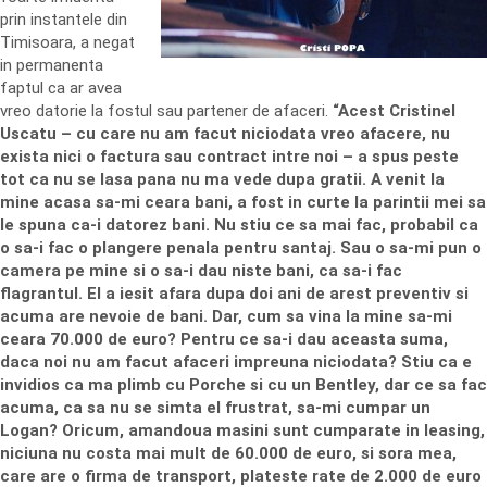
prin instantele din
Timisoara, a negat
in permanenta
faptul ca ar avea
vreo datorie la fostul sau partener de afaceri.
“Acest Cristinel
Uscatu – cu care nu am facut niciodata vreo afacere, nu
exista nici o factura sau contract intre noi – a spus peste
tot ca nu se lasa pana nu ma vede dupa gratii. A venit la
mine acasa sa-mi ceara bani, a fost in curte la parintii mei sa
le spuna ca-i datorez bani. Nu stiu ce sa mai fac, probabil ca
o sa-i fac o plangere penala pentru santaj. Sau o sa-mi pun o
camera pe mine si o sa-i dau niste bani, ca sa-i fac
flagrantul. El a iesit afara dupa doi ani de arest preventiv si
acuma are nevoie de bani. Dar, cum sa vina la mine sa-mi
ceara 70.000 de euro? Pentru ce sa-i dau aceasta suma,
daca noi nu am facut afaceri impreuna niciodata? Stiu ca e
invidios ca ma plimb cu Porche si cu un Bentley, dar ce sa fac
acuma, ca sa nu se simta el frustrat, sa-mi cumpar un
Logan? Oricum, amandoua masini sunt cumparate in leasing,
niciuna nu costa mai mult de 60.000 de euro, si sora mea,
care are o firma de transport, plateste rate de 2.000 de euro