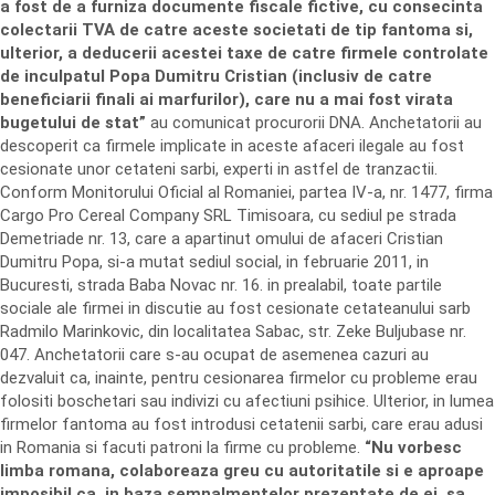
a fost de a furniza documente fiscale fictive, cu consecinta
colectarii TVA de catre aceste societati de tip fantoma si,
ulterior, a deducerii acestei taxe de catre firmele controlate
de inculpatul Popa Dumitru Cristian (inclusiv de catre
beneficiarii finali ai marfurilor), care nu a mai fost virata
bugetului de stat”
au comunicat procurorii DNA. Anchetatorii au
descoperit ca firmele implicate in aceste afaceri ilegale au fost
cesionate unor cetateni sarbi, experti in astfel de tranzactii.
Conform Monitorului Oficial al Romaniei, partea IV-a, nr. 1477, firma
Cargo Pro Cereal Company SRL Timisoara, cu sediul pe strada
Demetriade nr. 13, care a apartinut omului de afaceri Cristian
Dumitru Popa, si-a mutat sediul social, in februarie 2011, in
Bucuresti, strada Baba Novac nr. 16. in prealabil, toate partile
sociale ale firmei in discutie au fost cesionate cetateanului sarb
Radmilo Marinkovic, din localitatea Sabac, str. Zeke Buljubase nr.
047. Anchetatorii care s-au ocupat de asemenea cazuri au
dezvaluit ca, inainte, pentru cesionarea firmelor cu probleme erau
folositi boschetari sau indivizi cu afectiuni psihice. Ulterior, in lumea
firmelor fantoma au fost introdusi cetatenii sarbi, care erau adusi
in Romania si facuti patroni la firme cu probleme.
“Nu vorbesc
limba romana, colaboreaza greu cu autoritatile si e aproape
imposibil ca, in baza semnalmentelor prezentate de ei, sa