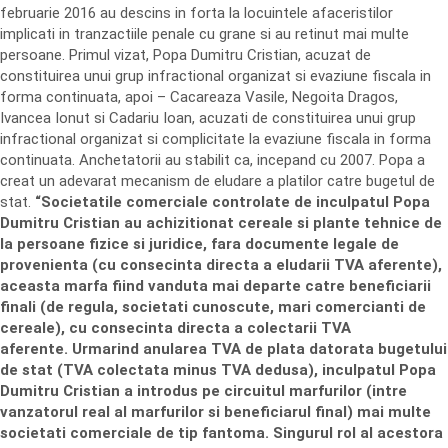
februarie 2016 au descins in forta la locuintele afaceristilor
implicati in tranzactiile penale cu grane si au retinut mai multe
persoane. Primul vizat, Popa Dumitru Cristian, acuzat de
constituirea unui grup infractional organizat si evaziune fiscala in
forma continuata, apoi – Cacareaza Vasile, Negoita Dragos,
Ivancea Ionut si Cadariu Ioan, acuzati de constituirea unui grup
infractional organizat si complicitate la evaziune fiscala in forma
continuata. Anchetatorii au stabilit ca, incepand cu 2007. Popa a
creat un adevarat mecanism de eludare a platilor catre bugetul de
stat.
“Societatile comerciale controlate de inculpatul Popa
Dumitru Cristian au achizitionat cereale si plante tehnice de
la persoane fizice si juridice, fara documente legale de
provenienta (cu consecinta directa a eludarii TVA aferente),
aceasta marfa fiind vanduta mai departe catre beneficiarii
finali (de regula, societati cunoscute, mari comercianti de
cereale), cu consecinta directa a colectarii TVA
aferente. Urmarind anularea TVA de plata datorata bugetului
de stat (TVA colectata minus TVA dedusa), inculpatul Popa
Dumitru Cristian a introdus pe circuitul marfurilor (intre
vanzatorul real al marfurilor si beneficiarul final) mai multe
societati comerciale de tip fantoma. Singurul rol al acestora