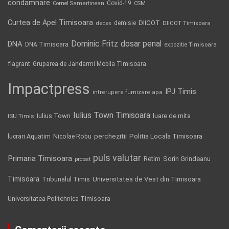
condamnare
Covid-19
Cornel Samartinean
CSM
Curtea de Apel Timisoara
DIICOT
demisie
deces
DIICOT Timisoara
Dominic Fritz
DNA
dosar penal
DNA Timisoara
expozitie Timisoara
flagrant
Gruparea de Jandarmi Mobila Timisoara
Impactpress
IPJ Timis
intrerupere furnizare apa
Iulius Town Timisoara
Iulius Town
luare de mita
ISU Timis
Politia Locala Timisoara
lucrari Aquatim
perchezitii
Nicolae Robu
puls valutar
Primaria Timisoara
Retim
Sorin Grindeanu
protest
Timisoara
Tribunalul Timis
Universitatea de Vest din Timisoara
Universitatea Politehnica Timisoara