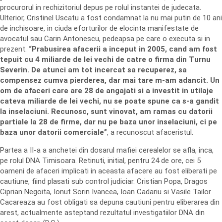
procurorul in rechizitoriul depus pe rolul instantei de judecata.
Ulterior, Cristinel Uscatu a fost condamnat la nu mai putin de 10 ani
de inchisoare, in ciuda eforturilor de elocinta manifestate de
avocatul sau Carin Antonescu, pedeapsa pe care o executa si in
prezent.
“Prabusirea afacerii a inceput in 2005, cand am fost
tepuit cu 4 miliarde de lei vechi de catre o firma din Turnu
Severin. De atunci am tot incercat sa recuperez, sa
compensez cumva pierderea, dar mai tare m-am adancit. Un
om de afaceri care are 28 de angajati si a investit in utilaje
cateva miliarde de lei vechi, nu se poate spune ca s-a gandit
la inselaciuni. Recunosc, sunt vinovat, am ramas cu datorii
partiale la 28 de firme, dar nu pe baza unor inselaciuni, ci pe
baza unor datorii comerciale”
, a recunoscut afaceristul.
Partea a II-a a anchetei din dosarul mafiei cerealelor se afla, inca,
pe rolul DNA Timisoara. Retinuti, initial, pentru 24 de ore, cei 5
oameni de afaceri implicati in aceasta afacere au fost eliberati pe
cautiune, fiind plasati sub control judiciar. Cristian Popa, Dragos
Ciprian Negoita, Ionut Sorin Ivancea, Ioan Cadariu si Vasile Tailor
Cacareaza au fost obligati sa depuna cautiuni pentru eliberarea din
arest, actualmente asteptand rezultatul investigatiilor DNA din