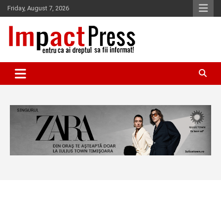
Skip
Friday, August 7, 2026
to
content
Pentru ca ai dreptul sa fii informat!
IMPACTPRESS