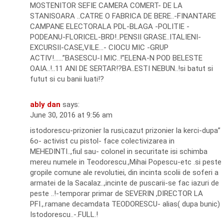
MOSTENITOR SEFIE CAMERA COMERT- DE LA
STANISOARA ..CATRE O FABRICA DE BERE..-FINANTARE
CAMPANE ELECTORALA PDL-BLAGA -POLITIE -
PODEANU-FLORICEL-BRD!..PENSII GRASE..ITALIENI-
EXCURSII-CASE,VILE…- CIOCU MIC -GRUP
ACTIV!……”BASESCU-I MIC..!”ELENA-N POD BELESTE
OAIA..!..11 ANI DE SERTAR!?BA..ESTI NEBUN..!si batut si
futut si cu banii luati!?
ably dan
says:
June 30, 2016 at 9:56 am
istodorescu-prizonier la rusi,cazut prizonier la kerci-dupa”
6o- activist cu pistol- face colectivizarea in
MEHEDINTI..,fiul sau- colonel in securitate isi schimba
mereu numele in Teodorescu.,Mihai Popescu-etc .si peste
gropile comune ale revolutiei, din incinta scolii de soferi a
armatei de la Sacalaz..,incinte de puscarii-se fac iazuri de
peste ..!-temporar primar de SEVERIN ,DIRECTOR LA
PFI.,.ramane decamdata TEODORESCU- alias( dupa bunic)
Istodorescu..-.FULL.!