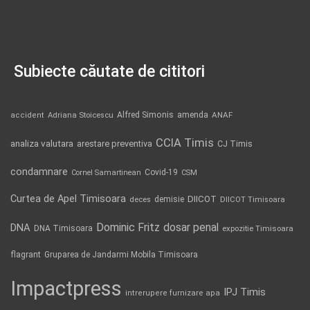
Subiecte căutate de cititori
Alfred Simonis
amenda
ANAF
accident
Adriana Stoicescu
CCIA Timis
analiza valutara
arestare preventiva
CJ Timis
condamnare
Covid-19
Cornel Samartinean
CSM
Curtea de Apel Timisoara
DIICOT
demisie
deces
DIICOT Timisoara
Dominic Fritz
DNA
dosar penal
DNA Timisoara
expozitie Timisoara
flagrant
Gruparea de Jandarmi Mobila Timisoara
Impactpress
IPJ Timis
intrerupere furnizare apa