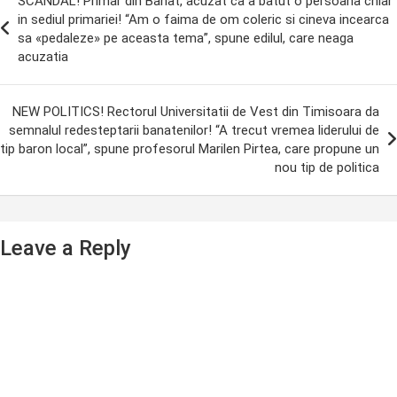
SCANDAL! Primar din Banat, acuzat ca a batut o persoana chiar
avigation
in sediul primariei! “Am o faima de om coleric si cineva incearca
sa «pedaleze» pe aceasta tema”, spune edilul, care neaga
acuzatia
NEW POLITICS! Rectorul Universitatii de Vest din Timisoara da
semnalul redesteptarii banatenilor! “A trecut vremea liderului de
tip baron local”, spune profesorul Marilen Pirtea, care propune un
nou tip de politica
Leave a Reply