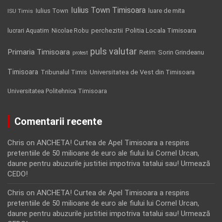
Iulius Town Timisoara
Iulius Town
luare de mita
ISU Timis
Politia Locala Timisoara
lucrari Aquatim
perchezitii
Nicolae Robu
puls valutar
Primaria Timisoara
Retim
Sorin Grindeanu
protest
Timisoara
Tribunalul Timis
Universitatea de Vest din Timisoara
Universitatea Politehnica Timisoara
Comentarii recente
Chris
on
ANCHETA! Curtea de Apel Timisoara a respins
pretentiile de 50 milioane de euro ale fiului lui Cornel Urcan,
daune pentru abuzurile justitiei impotriva tatalui sau! Urmează
CEDO!
Chris
on
ANCHETA! Curtea de Apel Timisoara a respins
pretentiile de 50 milioane de euro ale fiului lui Cornel Urcan,
daune pentru abuzurile justitiei impotriva tatalui sau! Urmează