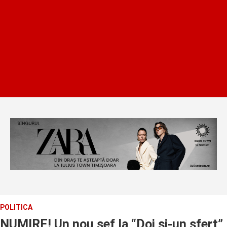
POLITICA
NUMIRE! Un nou sef la “Doi si-un sfert”,