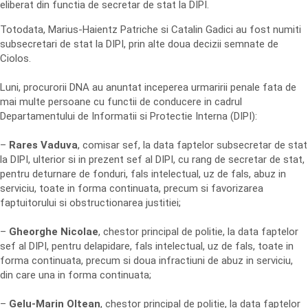
eliberat din functia de secretar de stat la DIPI.
Totodata, Marius-Haientz Patriche si Catalin Gadici au fost numiti
subsecretari de stat la DIPI, prin alte doua decizii semnate de
Ciolos.
Luni, procurorii DNA au anuntat inceperea urmaririi penale fata de
mai multe persoane cu functii de conducere in cadrul
Departamentului de Informatii si Protectie Interna (DIPI):
–
Rares Vaduva
, comisar sef, la data faptelor subsecretar de stat
la DIPI, ulterior si in prezent sef al DIPI, cu rang de secretar de stat,
pentru deturnare de fonduri, fals intelectual, uz de fals, abuz in
serviciu, toate in forma continuata, precum si favorizarea
faptuitorului si obstructionarea justitiei;
–
Gheorghe Nicolae
, chestor principal de politie, la data faptelor
sef al DIPI, pentru delapidare, fals intelectual, uz de fals, toate in
forma continuata, precum si doua infractiuni de abuz in serviciu,
din care una in forma continuata;
–
Gelu-Marin Oltean
, chestor principal de politie, la data faptelor