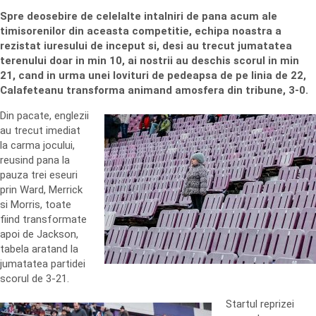
Spre deosebire de celelalte intalniri de pana acum ale
timisorenilor din aceasta competitie, echipa noastra a
rezistat iuresului de inceput si, desi au trecut jumatatea
terenului doar in min 10, ai nostrii au deschis scorul in min
21, cand in urma unei lovituri de pedeapsa de pe linia de 22,
Calafeteanu transforma animand amosfera din tribune, 3-0.
Din pacate, englezii
au trecut imediat
la carma jocului,
reusind pana la
pauza trei eseuri
prin Ward, Merrick
si Morris, toate
fiind transformate
apoi de Jackson,
tabela aratand la
jumatatea partidei
scorul de 3-21.
Startul reprizei