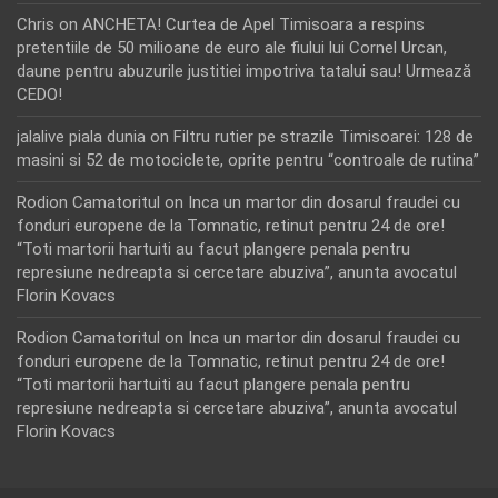
Chris
on
ANCHETA! Curtea de Apel Timisoara a respins
pretentiile de 50 milioane de euro ale fiului lui Cornel Urcan,
daune pentru abuzurile justitiei impotriva tatalui sau! Urmează
CEDO!
jalalive piala dunia
on
Filtru rutier pe strazile Timisoarei: 128 de
masini si 52 de motociclete, oprite pentru “controale de rutina”
Rodion Camatoritul
on
Inca un martor din dosarul fraudei cu
fonduri europene de la Tomnatic, retinut pentru 24 de ore!
“Toti martorii hartuiti au facut plangere penala pentru
represiune nedreapta si cercetare abuziva”, anunta avocatul
Florin Kovacs
Rodion Camatoritul
on
Inca un martor din dosarul fraudei cu
fonduri europene de la Tomnatic, retinut pentru 24 de ore!
“Toti martorii hartuiti au facut plangere penala pentru
represiune nedreapta si cercetare abuziva”, anunta avocatul
Florin Kovacs