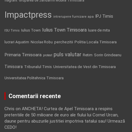
flagrant
Gruparea de Jandarmi Mobila Timisoara
Impactpress
IPJ Timis
intrerupere furnizare apa
Iulius Town Timisoara
Iulius Town
luare de mita
ISU Timis
Politia Locala Timisoara
lucrari Aquatim
perchezitii
Nicolae Robu
puls valutar
Primaria Timisoara
Retim
Sorin Grindeanu
protest
Timisoara
Tribunalul Timis
Universitatea de Vest din Timisoara
Universitatea Politehnica Timisoara
Comentarii recente
Chris
on
ANCHETA! Curtea de Apel Timisoara a respins
pretentiile de 50 milioane de euro ale fiului lui Cornel Urcan,
daune pentru abuzurile justitiei impotriva tatalui sau! Urmează
CEDO!