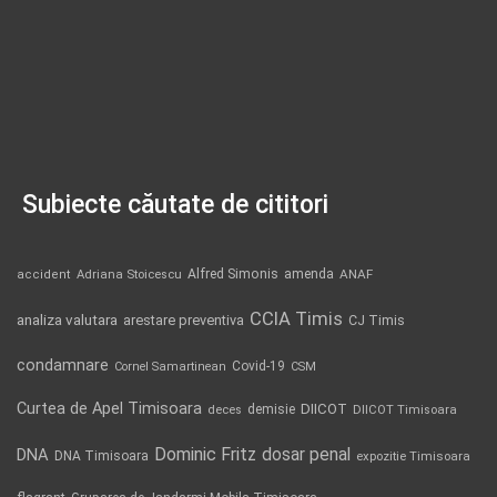
Subiecte căutate de cititori
Alfred Simonis
amenda
ANAF
accident
Adriana Stoicescu
CCIA Timis
analiza valutara
arestare preventiva
CJ Timis
condamnare
Covid-19
Cornel Samartinean
CSM
Curtea de Apel Timisoara
DIICOT
demisie
deces
DIICOT Timisoara
Dominic Fritz
DNA
dosar penal
DNA Timisoara
expozitie Timisoara