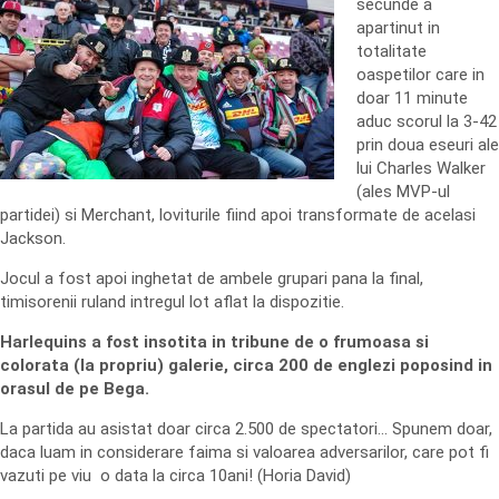
secunde a
apartinut in
totalitate
oaspetilor care in
doar 11 minute
aduc scorul la 3-42
prin doua eseuri ale
lui Charles Walker
(ales MVP-ul
partidei) si Merchant, loviturile fiind apoi transformate de acelasi
Jackson.
Jocul a fost apoi inghetat de ambele grupari pana la final,
timisorenii ruland intregul lot aflat la dispozitie.
Harlequins a fost insotita in tribune de o frumoasa si
colorata (la propriu) galerie, circa 200 de englezi poposind in
orasul de pe Bega.
La partida au asistat doar circa 2.500 de spectatori… Spunem doar,
daca luam in considerare faima si valoarea adversarilor, care pot fi
vazuti pe viu o data la circa 10ani! (Horia David)