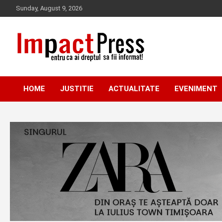
Skip
Sunday, August 9, 2026
to
content
Pentru ca ai dreptul sa fii informat!
IMPACTPRESS
HOME
JUSTITIE
ACTUALITATE
EVENIMENT