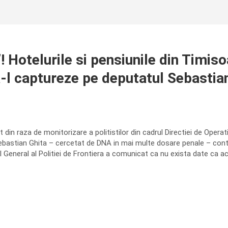
 Hotelurile si pensiunile din Timisoar
a-l captureze pe deputatul Sebastia
t din raza de monitorizare a politistilor din cadrul Directiei de Oper
astian Ghita – cercetat de DNA in mai multe dosare penale – continua
 General al Politiei de Frontiera a comunicat ca nu exista date ca aces