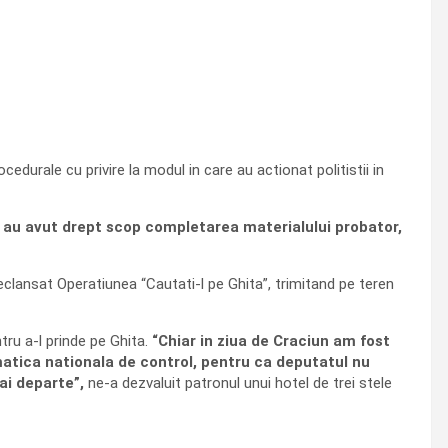
edurale cu privire la modul in care au actionat politistii in
are au avut drept scop completarea materialului probator,
clansat Operatiunea “Cautati-l pe Ghita”, trimitand pe teren
ntru a-l prinde pe Ghita.
“Chiar in ziua de Craciun am fost
ematica nationala de control, pentru ca deputatul nu
mai departe”,
ne-a dezvaluit patronul unui hotel de trei stele