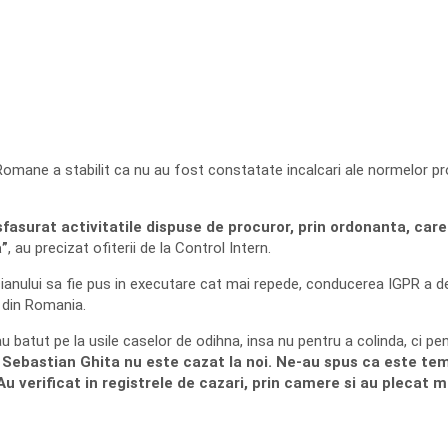
Romane a stabilit ca nu au fost constatate incalcari ale normelor proc
desfasurat activitatile dispuse de procuror, prin ordonanta, c
a”
, au precizat ofiterii de la Control Intern.
anului sa fie pus in executare cat mai repede, conducerea IGPR a de
e din Romania.
i au batut pe la usile caselor de odihna, insa nu pentru a colinda, ci pe
daca Sebastian Ghita nu este cazat la noi. Ne-au spus ca este t
 Au verificat in registrele de cazari, prin camere si au plecat 