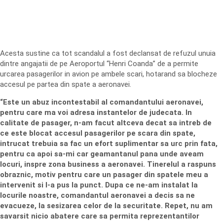
Acesta sustine ca tot scandalul a fost declansat de refuzul unuia
dintre angajatii de pe Aeroportul “Henri Coanda” de a permite
urcarea pasagerilor in avion pe ambele scari, hotarand sa blocheze
accesul pe partea din spate a aeronavei.
“Este un abuz incontestabil al comandantului aeronavei,
pentru care ma voi adresa instantelor de judecata. In
calitate de pasager, n-am facut altceva decat sa intreb de
ce este blocat accesul pasagerilor pe scara din spate,
intrucat trebuia sa fac un efort suplimentar sa urc prin fata,
pentru ca apoi sa-mi car geamantanul pana unde aveam
locuri, inspre zona business a aeronavei. Tinerelul a raspuns
obraznic, motiv pentru care un pasager din spatele meu a
intervenit si l-a pus la punct. Dupa ce ne-am instalat la
locurile noastre, comandantul aeronavei a decis sa ne
evacueze, la sesizarea celor de la securitate. Repet, nu am
savarsit nicio abatere care sa permita reprezentantilor