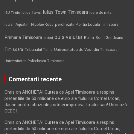
Iulius Town Timisoara
Iulius Town
luare de mita
ISU Timis
Politia Locala Timisoara
lucrari Aquatim
perchezitii
Nicolae Robu
puls valutar
Primaria Timisoara
Retim
Sorin Grindeanu
protest
Timisoara
Tribunalul Timis
Universitatea de Vest din Timisoara
Universitatea Politehnica Timisoara
Comentarii recente
Chris
on
ANCHETA! Curtea de Apel Timisoara a respins
pretentiile de 50 milioane de euro ale fiului lui Cornel Urcan,
daune pentru abuzurile justitiei impotriva tatalui sau! Urmează
CEDO!
Chris
on
ANCHETA! Curtea de Apel Timisoara a respins
pretentiile de 50 milioane de euro ale fiului lui Cornel Urcan,