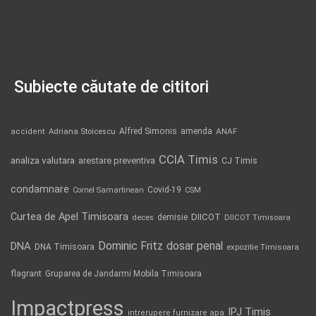
Subiecte căutate de cititori
Alfred Simonis
amenda
ANAF
accident
Adriana Stoicescu
CCIA Timis
analiza valutara
arestare preventiva
CJ Timis
condamnare
Covid-19
Cornel Samartinean
CSM
Curtea de Apel Timisoara
DIICOT
demisie
deces
DIICOT Timisoara
Dominic Fritz
DNA
dosar penal
DNA Timisoara
expozitie Timisoara
flagrant
Gruparea de Jandarmi Mobila Timisoara
Impactpress
IPJ Timis
intrerupere furnizare apa