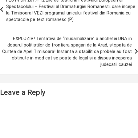
FEST-FDR 2017! 12 zile de teatru la Festivalul European al
avigation
Spectacolului – Festival al Dramaturgiei Romanesti, care incepe
la Timisoara! VEZI programul unicului festival din Romania cu
spectacole pe text romanesc (P)
EXPLOZIV! Tentativa de “musamalizare” a anchetei DNA in
dosarul politistilor de frontiera spagari de la Arad, stopata de
Curtea de Apel Timisoara! Instanta a stabilit ca probele au fost
obtinute in mod cat se poate de legal si a dispus inceperea
judecatii cauzei
Leave a Reply