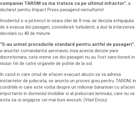
companiei TAROM sa ma trateze ca pe ultimul infractor”
, a
declarat pentru Impact Press pasagerul nemultumit.
Incidentul s-a petrecut in seara zilei de 8 mai, iar decizia echipajului
de a evacua doi pasageri, considerati turbulenti, a dus la intarzierea
decolarii cu 40 de minute.
“S-au urmat procedurile standard pentru astfel de pasageri”
,
a anuntat comandantul aeronavei, insa acesta decizie pare
discretionara, cata vreme cei doi pasageri nu au fost sanctionati in
niciun fel de catre organele de politie de la sol.
In cazul in care omul de afaceri evacuat abuziv se va adresa
instantelor de judecata, se anunta un proces greu pentru TAROM, in
conditiile in care este vorba despre un milionar banatean cu afaceri
importante in domeniul imobiliar si al prelucrarii lemnului, care nu va
ezita sa-si angajeze cei mai buni avocati. (Vlad Enciu)