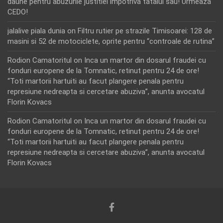
daune pentru abuzurile justitiei impotriva tatalui sau! Urmează
CEDO!
jalalive piala dunia
on
Filtru rutier pe strazile Timisoarei: 128 de
masini si 52 de motociclete, oprite pentru “controale de rutina”
Rodion Camatoritul
on
Inca un martor din dosarul fraudei cu
fonduri europene de la Tomnatic, retinut pentru 24 de ore!
“Toti martorii hartuiti au facut plangere penala pentru
represiune nedreapta si cercetare abuziva”, anunta avocatul
Florin Kovacs
Rodion Camatoritul
on
Inca un martor din dosarul fraudei cu
fonduri europene de la Tomnatic, retinut pentru 24 de ore!
“Toti martorii hartuiti au facut plangere penala pentru
represiune nedreapta si cercetare abuziva”, anunta avocatul
Florin Kovacs