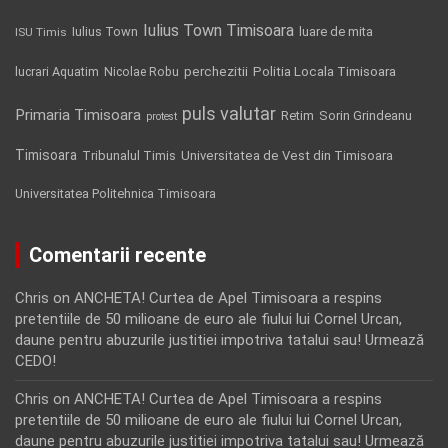
Iulius Town Timisoara
Iulius Town
luare de mita
ISU Timis
Politia Locala Timisoara
lucrari Aquatim
perchezitii
Nicolae Robu
puls valutar
Primaria Timisoara
Retim
Sorin Grindeanu
protest
Timisoara
Tribunalul Timis
Universitatea de Vest din Timisoara
Universitatea Politehnica Timisoara
Comentarii recente
Chris
on
ANCHETA! Curtea de Apel Timisoara a respins
pretentiile de 50 milioane de euro ale fiului lui Cornel Urcan,
daune pentru abuzurile justitiei impotriva tatalui sau! Urmează
CEDO!
Chris
on
ANCHETA! Curtea de Apel Timisoara a respins
pretentiile de 50 milioane de euro ale fiului lui Cornel Urcan,
daune pentru abuzurile justitiei impotriva tatalui sau! Urmează