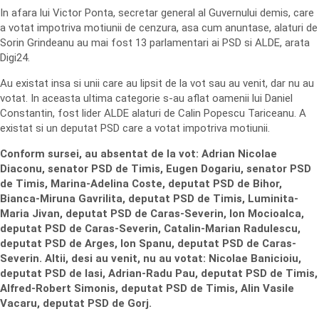
In afara lui Victor Ponta, secretar general al Guvernului demis, care
a votat impotriva motiunii de cenzura, asa cum anuntase, alaturi de
Sorin Grindeanu au mai fost 13 parlamentari ai PSD si ALDE, arata
Digi24.
Au existat insa si unii care au lipsit de la vot sau au venit, dar nu au
votat. In aceasta ultima categorie s-au aflat oamenii lui Daniel
Constantin, fost lider ALDE alaturi de Calin Popescu Tariceanu. A
existat si un deputat PSD care a votat impotriva motiunii.
Conform sursei, au absentat de la vot: Adrian Nicolae
Diaconu, senator PSD de Timis, Eugen Dogariu, senator PSD
de Timis, Marina-Adelina Coste, deputat PSD de Bihor,
Bianca-Miruna Gavrilita, deputat PSD de Timis, Luminita-
Maria Jivan, deputat PSD de Caras-Severin, Ion Mocioalca,
deputat PSD de Caras-Severin, Catalin-Marian Radulescu,
deputat PSD de Arges, Ion Spanu, deputat PSD de Caras-
Severin. Altii, desi au venit, nu au votat: Nicolae Banicioiu,
deputat PSD de Iasi, Adrian-Radu Pau, deputat PSD de Timis,
Alfred-Robert Simonis, deputat PSD de Timis, Alin Vasile
Vacaru, deputat PSD de Gorj.