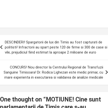
ost
DESCINDERI! Spargatorii de lux din Timis au fost capturati de
avigation
politisti! Infractorii au spart peste 120 de firme si 300 de case si
vile, prejudiciul fiind estimat la aproape 2 milioane de euro
CONCURS! Nou director la Centrului Regional de Transfuzii
Sanguine Timisoara! Dr. Rodica Lighezan este medic primar, cu
mare experienta in executarea si validarea de analize medicale
One thought on “
MOTIUNE! Cine sunt
parlamentarii de Timis care s-au