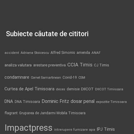
Subiecte căutate de cititori
Alfred Simonis
amenda
ANAF
accident
Adriana Stoicescu
CCIA Timis
analiza valutara
arestare preventiva
CJ Timis
condamnare
Covid-19
Cornel Samartinean
CSM
Curtea de Apel Timisoara
DIICOT
demisie
deces
DIICOT Timisoara
Dominic Fritz
DNA
dosar penal
DNA Timisoara
expozitie Timisoara
flagrant
Gruparea de Jandarmi Mobila Timisoara
Impactpress
IPJ Timis
intrerupere furnizare apa