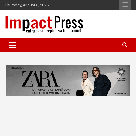
Skip
Thursday, August 6, 2026
to
content
Pentru ca ai dreptul sa fii informat!
IMPACTPRESS