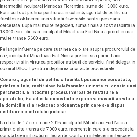
intermediul inculpatei Mariscas Florentina, suma de 15.000 euro.
Banii au fost pretinsi pentru ca, in schimb, agentul de politie sa
faciliteze obtinerea unei situatii favorabile pentru persoana
cercetata. Dupa mai multe negocieri, suma finala a fost stabilita la
13.000 euro, din care inculpatul Mihaitoaia Fiat Nicu a primit in mai
multe transe 5.600 euro.
Pe langa influenta pe care sustinea ca o are asupra procurorului de
caz, inculpatul Mihaitoaia Fiat Nicu a pretins si a primit banii
respectivi si in virtutea propriilor atributii de serviciu, fiind delegat in
dosarul DIICOT pentru indeplinirea unor acte procedurale.
Concret, agentul de politie a facilitat persoanei cercetate,
printre altele, restituirea telefoanelor ridicate cu ocazia unei
perchezitii, a intocmit procesul verbal de restituire a
aparatelor, i-a adus la cunostinta expirarea masurii arestului
la domiciliu si a redactat ordonanta prin care s-a dispus
instituirea controlului judiciar.
La data de 17 octombrie 2016, inculpatul Mihaitoaia Fiat Nicu a
primit o alta transa de 7.000 euro, moment in care s-a procedat la
constatarea infractiunii flagrante. Conform intelegerii anterioare,