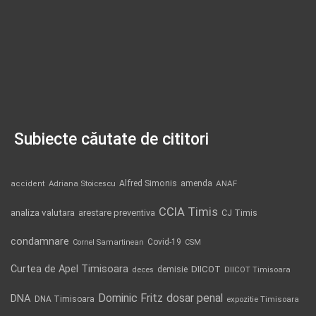
Subiecte căutate de cititori
Alfred Simonis
amenda
ANAF
accident
Adriana Stoicescu
CCIA Timis
analiza valutara
arestare preventiva
CJ Timis
condamnare
Covid-19
Cornel Samartinean
CSM
Curtea de Apel Timisoara
DIICOT
demisie
deces
DIICOT Timisoara
Dominic Fritz
DNA
dosar penal
DNA Timisoara
expozitie Timisoara