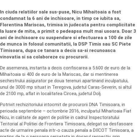
In ciuda relatiilor sale sus-puse, Nicu Mihaitoaia a fost
condamnat la 6 ani de inchisoare, in timp ce iubita sa,
Florentina Mariscas, trimisa in judecata pentru complicitate
la luare de mita, a primit o pedeapsa mult mai usoara. Doar 3
ani de inchisoare cu suspendare si efectuarea a 100 de zile
de munca in folosul comunitatii, la DSP Timis sau SC Piete
Timisoara, dupa ce tanara a decis sa-si recunoasca
vinovatia si sa colaboreze cu procurorii.
De asemenea, instanta a decis confiscarea a 5.600 de euro de la
Mihaitoaia si 400 de euro de la Mariscas, dar si mentinerea
sechestrului asigurator pe doua terenuri apartinand inculpatului,
unul de 3000 mp situat in Teregova, judetul Caras-Severin, si altul
de 2100 mp, aflat in localitatea Circea, judetul Dolj.
Potrivit rechizitoriului intocmit de procurorii DNA Timisoara, in
perioada septembrie – octombrie 2016, inculpatul Mihaitoaia Fiat
Nicu, in calitate de agent de politie in cadrul Inspectoratului
Teritorial al Politiei de Frontiera Timisoara, delegat sa desfasoare
acte de urmarire penala intr-o cauza penala a DIICOT Timisoara, a
pretins de la o persoana cercetata in dosarul respectiv, prin