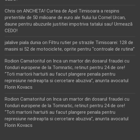
Chris
on
ANCHETA! Curtea de Apel Timisoara a respins
pretentiile de 50 milioane de euro ale fiului lui Cornel Urcan,
daune pentru abuzurile justitiei impotriva tatalui sau! Urmează
CEDO!
jalalive piala dunia
on
Filtru rutier pe strazile Timisoarei: 128 de
masini si 52 de motociclete, oprite pentru “controale de rutina”
Rodion Camatoritul
on
Inca un martor din dosarul fraudei cu
fonduri europene de la Tomnatic, retinut pentru 24 de ore!
“Toti martorii hartuiti au facut plangere penala pentru
represiune nedreapta si cercetare abuziva”, anunta avocatul
Florin Kovacs
Rodion Camatoritul
on
Inca un martor din dosarul fraudei cu
fonduri europene de la Tomnatic, retinut pentru 24 de ore!
“Toti martorii hartuiti au facut plangere penala pentru
represiune nedreapta si cercetare abuziva”, anunta avocatul
Florin Kovacs