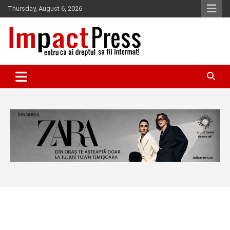
Skip
Thursday, August 6, 2026
to
content
Pentru ca ai dreptul sa fii informat!
IMPACTPRESS