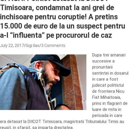
Timisoara, condamnat la ani grei de
inchisoare pentru coruptie! A pretins
15.000 de euro de la un suspect pentru
a-l “influenta” pe procurorul de caz
July 22, 2017
Gigi Ilas
3 Comments
Dupa trei amanari
succesive a
pronuntarii
sentintei in dosarul
in care a fost
judecat politistul
de frontiera Nicu
Fiat Mihaitoaia,
prins in flagrant de
luare de mita in
perioada in care
era detasat la DIICOT Timisoara, magistratii Tribunalului Timis au
reusit, in sfarsit, sa imparta dreptatea.