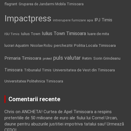
flagrant
Gruparea de Jandarmi Mobila Timisoara
Impactpress
IPJ Timis
intrerupere furnizare apa
Iulius Town Timisoara
Iulius Town
luare de mita
ISU Timis
Politia Locala Timisoara
lucrari Aquatim
perchezitii
Nicolae Robu
puls valutar
Primaria Timisoara
Retim
Sorin Grindeanu
protest
Timisoara
Tribunalul Timis
Universitatea de Vest din Timisoara
Universitatea Politehnica Timisoara
Comentarii recente
Chris
on
ANCHETA! Curtea de Apel Timisoara a respins
pretentiile de 50 milioane de euro ale fiului lui Cornel Urcan,
daune pentru abuzurile justitiei impotriva tatalui sau! Urmează
CEDO!