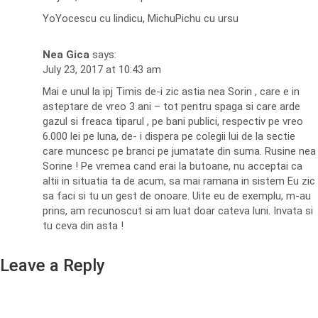
YoYocescu cu lindicu, MichuPichu cu ursu
Nea Gica
says:
July 23, 2017 at 10:43 am
Mai e unul la ipj Timis de-i zic astia nea Sorin , care e in
asteptare de vreo 3 ani – tot pentru spaga si care arde
gazul si freaca tiparul , pe bani publici, respectiv pe vreo
6.000 lei pe luna, de- i dispera pe colegii lui de la sectie
care muncesc pe branci pe jumatate din suma. Rusine nea
Sorine ! Pe vremea cand erai la butoane, nu acceptai ca
altii in situatia ta de acum, sa mai ramana in sistem Eu zic
sa faci si tu un gest de onoare. Uite eu de exemplu, m-au
prins, am recunoscut si am luat doar cateva luni. Invata si
tu ceva din asta !
Leave a Reply