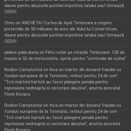
daune pentru abuzurile justitiei impotriva tatalui sau! Urmează
CEDO!
Chris
on
ANCHETA! Curtea de Apel Timisoara a respins
pretentiile de 50 milioane de euro ale fiului lui Cornel Urcan,
daune pentru abuzurile justitiei impotriva tatalui sau! Urmează
CEDO!
jalalive piala dunia
on
Filtru rutier pe strazile Timisoarei: 128 de
masini si 52 de motociclete, oprite pentru “controale de rutina”
Rodion Camatoritul
on
Inca un martor din dosarul fraudei cu
fonduri europene de la Tomnatic, retinut pentru 24 de ore!
“Toti martorii hartuiti au facut plangere penala pentru
represiune nedreapta si cercetare abuziva”, anunta avocatul
Florin Kovacs
Rodion Camatoritul
on
Inca un martor din dosarul fraudei cu
fonduri europene de la Tomnatic, retinut pentru 24 de ore!
“Toti martorii hartuiti au facut plangere penala pentru
represiune nedreapta si cercetare abuziva”, anunta avocatul
Florin Kovacs