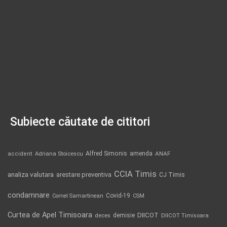
Subiecte căutate de cititori
Alfred Simonis
amenda
ANAF
accident
Adriana Stoicescu
CCIA Timis
analiza valutara
arestare preventiva
CJ Timis
condamnare
Covid-19
Cornel Samartinean
CSM
Curtea de Apel Timisoara
DIICOT
demisie
deces
DIICOT Timisoara