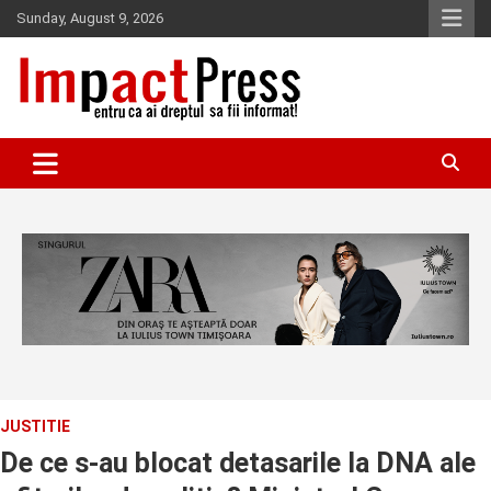
Skip
Sunday, August 9, 2026
to
content
Pentru ca ai dreptul sa fii informat!
IMPACTPRESS
JUSTITIE
De ce s-au blocat detasarile la DNA ale