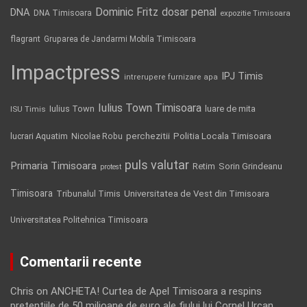
Dominic Fritz
DNA
dosar penal
DNA Timisoara
expozitie Timisoara
flagrant
Gruparea de Jandarmi Mobila Timisoara
Impactpress
IPJ Timis
intrerupere furnizare apa
Iulius Town Timisoara
Iulius Town
luare de mita
ISU Timis
Politia Locala Timisoara
lucrari Aquatim
perchezitii
Nicolae Robu
puls valutar
Primaria Timisoara
Retim
Sorin Grindeanu
protest
Timisoara
Tribunalul Timis
Universitatea de Vest din Timisoara
Universitatea Politehnica Timisoara
Comentarii recente
Chris
on
ANCHETA! Curtea de Apel Timisoara a respins
pretentiile de 50 milioane de euro ale fiului lui Cornel Urcan,