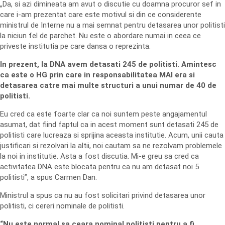
„Da, si azi dimineata am avut o discutie cu doamna procuror sef in
care i-am prezentat care este motivul si din ce considerente
ministrul de Interne nu a mai semnat pentru detasarea unor politisti
la niciun fel de parchet. Nu este o abordare numai in ceea ce
priveste institutia pe care dansa o reprezinta.
In prezent, la DNA avem detasati 245 de politisti. Amintesc
ca este o HG prin care in responsabilitatea MAI era si
detasarea catre mai multe structuri a unui numar de 40 de
politisti.
Eu cred ca este foarte clar ca noi suntem peste angajamentul
asumat, dat fiind faptul ca in acest moment sunt detasati 245 de
politisti care lucreaza si sprijina aceasta institutie. Acum, unii cauta
justificari si rezolvari la altii, noi cautam sa ne rezolvam problemele
la noi in institutie. Asta a fost discutia. Mi-e greu sa cred ca
activitatea DNA este blocata pentru ca nu am detasat noi 5
politisti”, a spus Carmen Dan.
Ministrul a spus ca nu au fost solicitari privind detasarea unor
politisti, ci cereri nominale de politisti.
“Nu este normal sa ceara nominal politisti pentru a fi