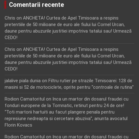
Comentarii recente
Chris
on
ANCHETA! Curtea de Apel Timisoara a respins
pretentiile de 50 milioane de euro ale fiului lui Cornel Urcan,
daune pentru abuzurile justitiei impotriva tatalui sau! Urmează
CEDO!
Chris
on
ANCHETA! Curtea de Apel Timisoara a respins
pretentiile de 50 milioane de euro ale fiului lui Cornel Urcan,
daune pentru abuzurile justitiei impotriva tatalui sau! Urmează
CEDO!
jalalive piala dunia
on
Filtru rutier pe strazile Timisoarei: 128 de
masini si 52 de motociclete, oprite pentru “controale de rutina”
Rodion Camatoritul
on
Inca un martor din dosarul fraudei cu
fonduri europene de la Tomnatic, retinut pentru 24 de ore!
“Toti martorii hartuiti au facut plangere penala pentru
represiune nedreapta si cercetare abuziva”, anunta avocatul
Florin Kovacs
Rodion Camatoritul
on
Inca un martor din dosarul fraudei cu