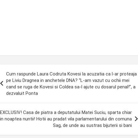
ost
Cum raspunde Laura Codruta Kovesi la acuzatia ca l-ar proteaja
avigation
pe Liviu Dragnea in anchetele DNA? “L-am vazut cu ochii mei
cand se ruga de Kovesi si Coldea sa-l ajute cu dosarul penal!”, a
dezvaluit Ponta
EXCLUSIV! Casa de piatra a deputatului Matei Suciu, sparta chiar
in noaptea nuntii! Hotii au pradat vila parlamentarului din comuna
Sag, de unde au sustras bijuterii si bani