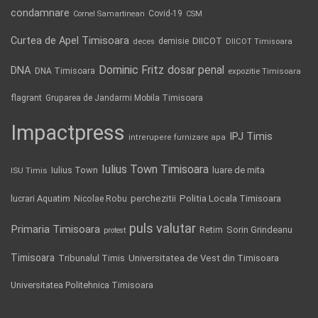
condamnare
Covid-19
Cornel Samartinean
CSM
Curtea de Apel Timisoara
DIICOT
demisie
deces
DIICOT Timisoara
Dominic Fritz
DNA
dosar penal
DNA Timisoara
expozitie Timisoara
flagrant
Gruparea de Jandarmi Mobila Timisoara
Impactpress
IPJ Timis
intrerupere furnizare apa
Iulius Town Timisoara
Iulius Town
luare de mita
ISU Timis
Politia Locala Timisoara
lucrari Aquatim
perchezitii
Nicolae Robu
puls valutar
Primaria Timisoara
Retim
Sorin Grindeanu
protest
Timisoara
Tribunalul Timis
Universitatea de Vest din Timisoara
Universitatea Politehnica Timisoara