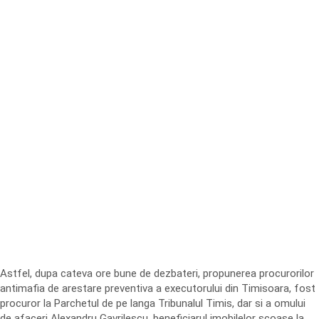
Astfel, dupa cateva ore bune de dezbateri, propunerea procurorilor
antimafia de arestare preventiva a executorului din Timisoara, fost
procuror la Parchetul de pe langa Tribunalul Timis, dar si a omului
de afaceri Alexandru Gavrilescu, beneficiarul imobilelor scoase la