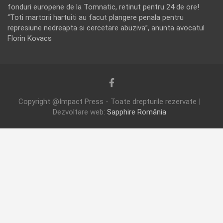
fonduri europene de la Tomnatic, retinut pentru 24 de ore!
“Toti martorii hartuiti au facut plangere penala pentru
represiune nedreapta si cercetare abuziva”, anunta avocatul
Florin Kovacs
Copyright @Impact Press - Toate drepturile rezervate |
Dezvoltare web:
Sapphire România