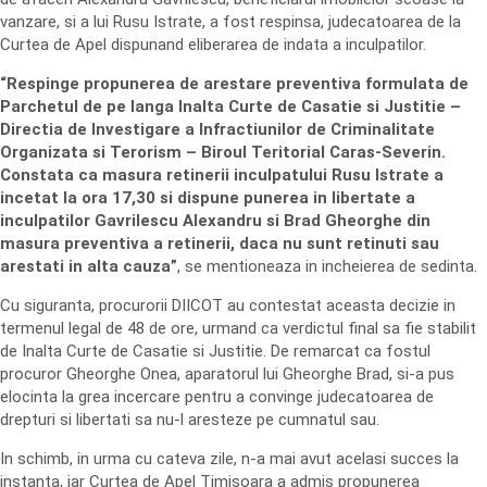
vanzare, si a lui Rusu Istrate, a fost respinsa, judecatoarea de la
Curtea de Apel dispunand eliberarea de indata a inculpatilor.
“Respinge propunerea de arestare preventiva formulata de
Parchetul de pe langa Inalta Curte de Casatie si Justitie –
Directia de Investigare a Infractiunilor de Criminalitate
Organizata si Terorism – Biroul Teritorial Caras-Severin.
Constata ca masura retinerii inculpatului Rusu Istrate a
incetat la ora 17,30 si dispune punerea in libertate a
inculpatilor Gavrilescu Alexandru si Brad Gheorghe din
masura preventiva a retinerii, daca nu sunt retinuti sau
arestati in alta cauza”
, se mentioneaza in incheierea de sedinta.
Cu siguranta, procurorii DIICOT au contestat aceasta decizie in
termenul legal de 48 de ore, urmand ca verdictul final sa fie stabilit
de Inalta Curte de Casatie si Justitie. De remarcat ca fostul
procuror Gheorghe Onea, aparatorul lui Gheorghe Brad, si-a pus
elocinta la grea incercare pentru a convinge judecatoarea de
drepturi si libertati sa nu-l aresteze pe cumnatul sau.
In schimb, in urma cu cateva zile, n-a mai avut acelasi succes la
instanta, iar Curtea de Apel Timisoara a admis propunerea