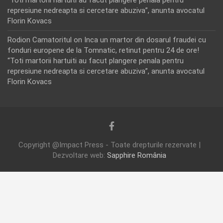
represiune nedreapta si cercetare abuziva”, anunta avocatul
Florin Kovacs
Rodion Camatoritul
on
Inca un martor din dosarul fraudei cu
fonduri europene de la Tomnatic, retinut pentru 24 de ore!
“Toti martorii hartuiti au facut plangere penala pentru
represiune nedreapta si cercetare abuziva”, anunta avocatul
Florin Kovacs
Copyright @Impact Press - Toate drepturile rezervate |
Dezvoltare web:
Sapphire România