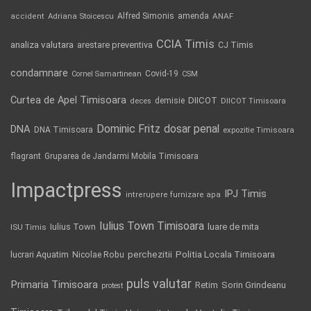
Alfred Simonis
amenda
ANAF
accident
Adriana Stoicescu
CCIA Timis
analiza valutara
arestare preventiva
CJ Timis
condamnare
Covid-19
Cornel Samartinean
CSM
Curtea de Apel Timisoara
DIICOT
demisie
deces
DIICOT Timisoara
Dominic Fritz
DNA
dosar penal
DNA Timisoara
expozitie Timisoara
flagrant
Gruparea de Jandarmi Mobila Timisoara
Impactpress
IPJ Timis
intrerupere furnizare apa
Iulius Town Timisoara
Iulius Town
luare de mita
ISU Timis
Politia Locala Timisoara
lucrari Aquatim
perchezitii
Nicolae Robu
puls valutar
Primaria Timisoara
Retim
Sorin Grindeanu
protest