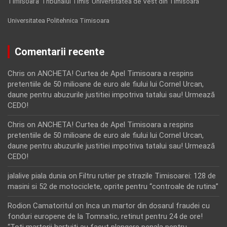
Timisoara
Tribunalul Timis
Universitatea de Vest din Timisoara
Universitatea Politehnica Timisoara
Comentarii recente
Chris
on
ANCHETA! Curtea de Apel Timisoara a respins
pretentiile de 50 milioane de euro ale fiului lui Cornel Urcan,
daune pentru abuzurile justitiei impotriva tatalui sau! Urmează
CEDO!
Chris
on
ANCHETA! Curtea de Apel Timisoara a respins
pretentiile de 50 milioane de euro ale fiului lui Cornel Urcan,
daune pentru abuzurile justitiei impotriva tatalui sau! Urmează
CEDO!
jalalive piala dunia
on
Filtru rutier pe strazile Timisoarei: 128 de
masini si 52 de motociclete, oprite pentru “controale de rutina”
Rodion Camatoritul
on
Inca un martor din dosarul fraudei cu
fonduri europene de la Tomnatic, retinut pentru 24 de ore!
“Toti martorii hartuiti au facut plangere penala pentru