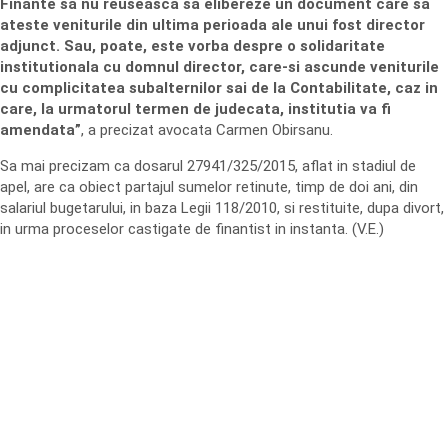
Finante sa nu reuseasca sa elibereze un document care sa
ateste veniturile din ultima perioada ale unui fost director
adjunct. Sau, poate, este vorba despre o solidaritate
institutionala cu domnul director, care-si ascunde veniturile
cu complicitatea subalternilor sai de la Contabilitate, caz in
care, la urmatorul termen de judecata, institutia va fi
amendata”
, a precizat avocata Carmen Obirsanu.
Sa mai precizam ca dosarul 27941/325/2015, aflat in stadiul de
apel, are ca obiect partajul sumelor retinute, timp de doi ani, din
salariul bugetarului, in baza Legii 118/2010, si restituite, dupa divort,
in urma proceselor castigate de finantist in instanta. (V.E.)