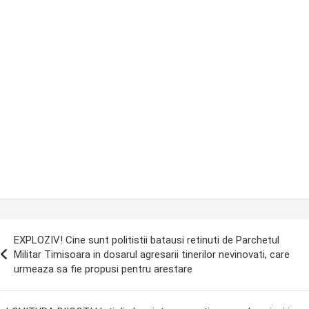
ost
EXPLOZIV! Cine sunt politistii batausi retinuti de Parchetul
avigation
Militar Timisoara in dosarul agresarii tinerilor nevinovati, care
urmeaza sa fie propusi pentru arestare