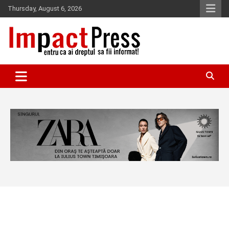
Skip
Thursday, August 6, 2026
to
content
Pentru ca ai dreptul sa fii informat!
IMPACTPRESS