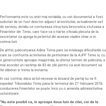
Performanta este cu atat mai notabila, cu cat documentul a fost
solicitat de un fost director adjunct al institutiei, actualmente sef
de serviciu, detaliu ce contureaza structura birocratica stufoasa a
Finantelor din Timis, care face ca o hartie oficiala plecata de la
secretariat sa ajunga la petentul din aceeasi cladire chiar si in
cateva luni.
De altfel, judecatoarea Adina Toma pare sa inteleaga dificultatile cu
care se confrunta activitatea de petitionare de la AJFP Timis si, cu
o generozitate aproape magistrala, la ultimul termen de judecata, a
mai acordat un rastimp de 83 de zile pentru ca acel document sa
fie eliberat si trimis la instanta.
In caz contrar, daca actul necesar la dosarul de partaj nu va fi
expediat Tribunalului Timis pana la termenul din 27 februarie 2018,
conducerea Finantelor se poate trezi cu o amenda administrativa
usturatoare.
“Nu este posibil ca, in aproape doua luni de zilei, cei de la