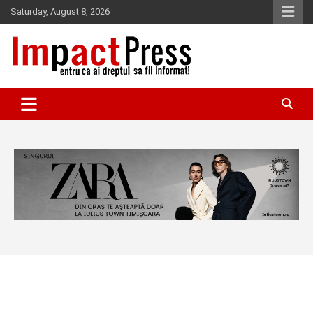
Skip
Saturday, August 8, 2026
to
content
Pentru ca ai dreptul sa fii informat!
IMPACTPRESS