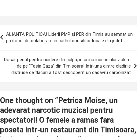
ost
ALIANTA POLITICA! Liderii PMP si PER din Timis au semnat un
avigation
protocol de colaborare in cadrul consiliilor locale din judet
Dosar penal pentru ucidere din culpa, in urma incendiului violent
de pe “Fasia Gaza” din Timisoara! Intr-una dintre cladirile
distruse de flacari a fost descoperit un cadavru carbonizat
One thought on “
Petrica Moise, un
adevarat narcotic muzical pentru
spectatori! O femeie a ramas fara
poseta intr-un restaurant din Timisoara,