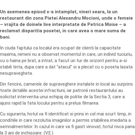
Un asemenea episod s-a intamplat, vineri seara, la un
restaurant din zona Pietei Alexandru Mocioni, unde o femeie
– vrajita de doinele live interpretate de Petrica Moise – a
reclamat disparitia posetei, in care avea o mare suma de
bani.
In ciuda faptului ca localul era ocupat de clienti la capacitate
maxima, nimeni nu a observat momentul in care, un individ tuciuriu,
cu o haina pe brat, a intrat, a facut un tur de orizont pentru a-si
stabili tinta, dupa care a dat “atacul” si a plecat cu o poseta lasata
nesupravegheta.
Din fericire, camerele de supraveghere instalate in local au surprins
toate detaliile acestei infractiuni, iar patronii restaurantului au
solicitat interventia unui echipaj de politie de la Sectia 3, care a
ajuns rapid la fata locului pentru a prelua filmarea.
Cu siguranta, hotul va fi identificat si prins in cel mai scurt timp, in
conditiile in care rezolutia imaginilor a permis stabilirea imediata a
semnalmentelor. In cazul in care va fi gasit vinovat, hotul risca pana
la 3 ani de inchisoare. (V.E.)