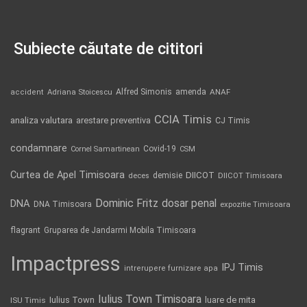
Subiecte căutate de cititori
Alfred Simonis
amenda
ANAF
accident
Adriana Stoicescu
CCIA Timis
analiza valutara
arestare preventiva
CJ Timis
condamnare
Covid-19
Cornel Samartinean
CSM
Curtea de Apel Timisoara
DIICOT
demisie
deces
DIICOT Timisoara
Dominic Fritz
DNA
dosar penal
DNA Timisoara
expozitie Timisoara
flagrant
Gruparea de Jandarmi Mobila Timisoara
Impactpress
IPJ Timis
intrerupere furnizare apa
Iulius Town Timisoara
Iulius Town
luare de mita
ISU Timis