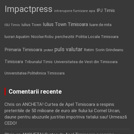
Impactpress
IPJ Timis
intrerupere furnizare apa
Iulius Town Timisoara
Iulius Town
luare de mita
ISU Timis
Politia Locala Timisoara
lucrari Aquatim
perchezitii
Nicolae Robu
puls valutar
Primaria Timisoara
Retim
Sorin Grindeanu
protest
Timisoara
Tribunalul Timis
Universitatea de Vest din Timisoara
Universitatea Politehnica Timisoara
Comentarii recente
Chris
on
ANCHETA! Curtea de Apel Timisoara a respins
pretentiile de 50 milioane de euro ale fiului lui Cornel Urcan,
daune pentru abuzurile justitiei impotriva tatalui sau! Urmează
CEDO!