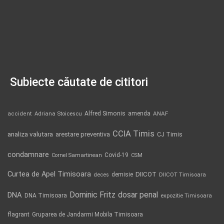
Subiecte căutate de cititori
Alfred Simonis
amenda
ANAF
accident
Adriana Stoicescu
CCIA Timis
analiza valutara
arestare preventiva
CJ Timis
condamnare
Covid-19
Cornel Samartinean
CSM
Curtea de Apel Timisoara
DIICOT
demisie
deces
DIICOT Timisoara
Dominic Fritz
DNA
dosar penal
DNA Timisoara
expozitie Timisoara
flagrant
Gruparea de Jandarmi Mobila Timisoara