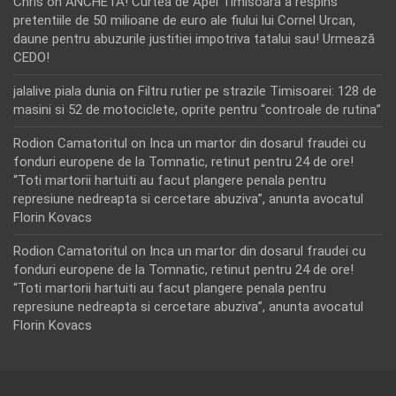
Chris
on
ANCHETA! Curtea de Apel Timisoara a respins
pretentiile de 50 milioane de euro ale fiului lui Cornel Urcan,
daune pentru abuzurile justitiei impotriva tatalui sau! Urmează
CEDO!
jalalive piala dunia
on
Filtru rutier pe strazile Timisoarei: 128 de
masini si 52 de motociclete, oprite pentru “controale de rutina”
Rodion Camatoritul
on
Inca un martor din dosarul fraudei cu
fonduri europene de la Tomnatic, retinut pentru 24 de ore!
“Toti martorii hartuiti au facut plangere penala pentru
represiune nedreapta si cercetare abuziva”, anunta avocatul
Florin Kovacs
Rodion Camatoritul
on
Inca un martor din dosarul fraudei cu
fonduri europene de la Tomnatic, retinut pentru 24 de ore!
“Toti martorii hartuiti au facut plangere penala pentru
represiune nedreapta si cercetare abuziva”, anunta avocatul
Florin Kovacs