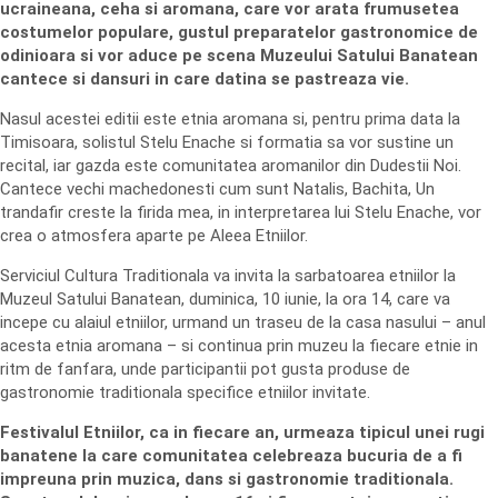
ucraineana, ceha si aromana, care vor arata frumusetea
costumelor populare, gustul preparatelor gastronomice de
odinioara si vor aduce pe scena Muzeului Satului Banatean
cantece si dansuri in care datina se pastreaza vie.
Nasul acestei editii este etnia aromana si, pentru prima data la
Timisoara, solistul Stelu Enache si formatia sa vor sustine un
recital, iar gazda este comunitatea aromanilor din Dudestii Noi.
Cantece vechi machedonesti cum sunt Natalis, Bachita, Un
trandafir creste la firida mea, in interpretarea lui Stelu Enache, vor
crea o atmosfera aparte pe Aleea Etniilor.
Serviciul Cultura Traditionala va invita la sarbatoarea etniilor la
Muzeul Satului Banatean, duminica, 10 iunie, la ora 14, care va
incepe cu alaiul etniilor, urmand un traseu de la casa nasului – anul
acesta etnia aromana – si continua prin muzeu la fiecare etnie in
ritm de fanfara, unde participantii pot gusta produse de
gastronomie traditionala specifice etniilor invitate.
Festivalul Etniilor, ca in fiecare an, urmeaza tipicul unei rugi
banatene la care comunitatea celebreaza bucuria de a fi
impreuna prin muzica, dans si gastronomie traditionala.