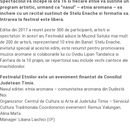
Spectacolul va incepe la ora 16 si fiecare etnie va sustine un
program artistic, urmand ca ”nasul” – etnia aromana – sa
incheie cu un recital sustinut de Stelu Enache si formatia sa.
Intrarea la festival este libera.
Editia din 2017 a reunit peste 500 de participanti, artisti si
spectatori. In acest an, Festivalul aduce la Muzeul Satului mai mult
de 200 de artisti, reprezentand 10 etnii din Banat. Stelu Enache,
invitatul special al acestei editii, este renumit pentru promovarea
muzicii aromane si colaborarile lui cu Ovidiu Lipan Tandarica si
Fanfara de la 10 prajini, iar repertoriul sau include vechi cantece ale
machidonilor.
Festivalul Etniilor este un eveniment finantat de Consiliul
Judetean Timis.
Nasul editiei: etnia aromana – comunitatea aromana din Dudestii
Noi.
Organizator: Centrul de Cultura si Arta al Judetului Timis – Serviciul
Cultura Traditionala Coordonatori eveniment: Remus Valungan;
Alina Mafa
Manager: Liliana Laichici (I.P.)