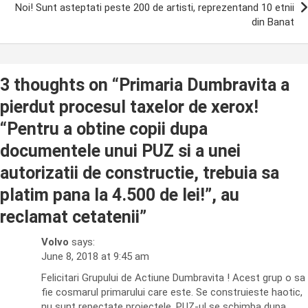
Noi! Sunt asteptati peste 200 de artisti, reprezentand 10 etnii
din Banat
3 thoughts on “
Primaria Dumbravita a
pierdut procesul taxelor de xerox!
“Pentru a obtine copii dupa
documentele unui PUZ si a unei
autorizatii de constructie, trebuia sa
platim pana la 4.500 de lei!”, au
reclamat cetatenii
”
Volvo
says:
June 8, 2018 at 9:45 am
Felicitari Grupului de Actiune Dumbravita ! Acest grup o sa
fie cosmarul primarului care este. Se construieste haotic,
nu sunt repectate proiectele ,PUZ-ul se schimba dupa