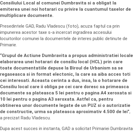
Consiliului Local al comunei Dumbravita si a obligat la
emiterea unei noi hotarari cu privire la cuantumul taxelor de
multiplicare documente.
Presedintele GAD, Radu Vladescu (foto), acuza faptul ca prin
impunerea acestor taxe s-a incercat ingradirea accesului
locuitorilor comunei la documentele de interes public detinute de
Primarie.
“Grupul de Actiune Dumbravita a propus administratiei locale
elaborarea unei hotarari de consiliu local (HCL) prin care
toate documentatiile depuse la Biroul de Urbanism sa se
regaseasca si in format electonic, la care sa aiba acces toti
cei interesati. Aceasta cerinta a dus, insa, la o hotarare de
Consiliu local care ii obliga pe cei care doresc sa primeasca
documente sa plateasca 5 lei pentru o pagina A4 xeroxata si
10 lei pentru o pagina A3 xeroxata. Astfel ca, pentru
obtinerea unor documente legate de un PUZ si o autorizatie
de constructie, urma sa plateasca aproximativ 4.500 de lei”
,
a precizat Radu Vladescu.
Dupa acest succes in instanta, GAD a solicitat Primariei Dumbravita