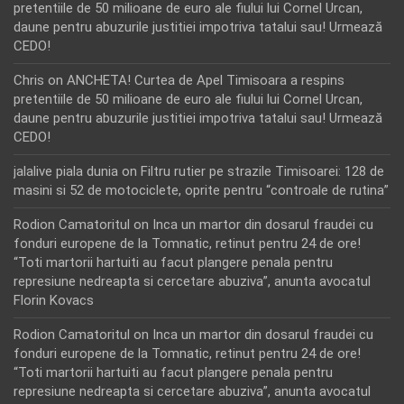
pretentiile de 50 milioane de euro ale fiului lui Cornel Urcan,
daune pentru abuzurile justitiei impotriva tatalui sau! Urmează
CEDO!
Chris
on
ANCHETA! Curtea de Apel Timisoara a respins
pretentiile de 50 milioane de euro ale fiului lui Cornel Urcan,
daune pentru abuzurile justitiei impotriva tatalui sau! Urmează
CEDO!
jalalive piala dunia
on
Filtru rutier pe strazile Timisoarei: 128 de
masini si 52 de motociclete, oprite pentru “controale de rutina”
Rodion Camatoritul
on
Inca un martor din dosarul fraudei cu
fonduri europene de la Tomnatic, retinut pentru 24 de ore!
“Toti martorii hartuiti au facut plangere penala pentru
represiune nedreapta si cercetare abuziva”, anunta avocatul
Florin Kovacs
Rodion Camatoritul
on
Inca un martor din dosarul fraudei cu
fonduri europene de la Tomnatic, retinut pentru 24 de ore!
“Toti martorii hartuiti au facut plangere penala pentru
represiune nedreapta si cercetare abuziva”, anunta avocatul