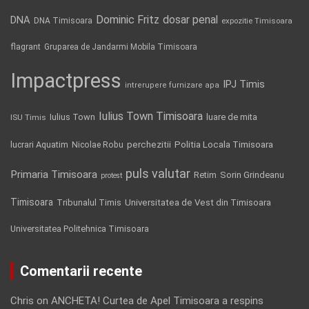
Dominic Fritz
DNA
dosar penal
DNA Timisoara
expozitie Timisoara
flagrant
Gruparea de Jandarmi Mobila Timisoara
Impactpress
IPJ Timis
intrerupere furnizare apa
Iulius Town Timisoara
Iulius Town
luare de mita
ISU Timis
Politia Locala Timisoara
lucrari Aquatim
perchezitii
Nicolae Robu
puls valutar
Primaria Timisoara
Retim
Sorin Grindeanu
protest
Timisoara
Tribunalul Timis
Universitatea de Vest din Timisoara
Universitatea Politehnica Timisoara
Comentarii recente
Chris
on
ANCHETA! Curtea de Apel Timisoara a respins