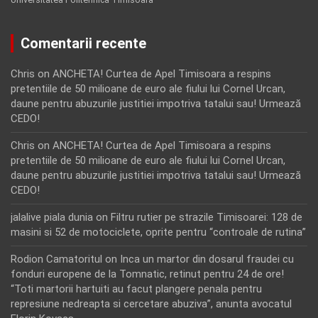
Comentarii recente
Chris
on
ANCHETA! Curtea de Apel Timisoara a respins
pretentiile de 50 milioane de euro ale fiului lui Cornel Urcan,
daune pentru abuzurile justitiei impotriva tatalui sau! Urmează
CEDO!
Chris
on
ANCHETA! Curtea de Apel Timisoara a respins
pretentiile de 50 milioane de euro ale fiului lui Cornel Urcan,
daune pentru abuzurile justitiei impotriva tatalui sau! Urmează
CEDO!
jalalive piala dunia
on
Filtru rutier pe strazile Timisoarei: 128 de
masini si 52 de motociclete, oprite pentru “controale de rutina”
Rodion Camatoritul
on
Inca un martor din dosarul fraudei cu
fonduri europene de la Tomnatic, retinut pentru 24 de ore!
“Toti martorii hartuiti au facut plangere penala pentru
represiune nedreapta si cercetare abuziva”, anunta avocatul