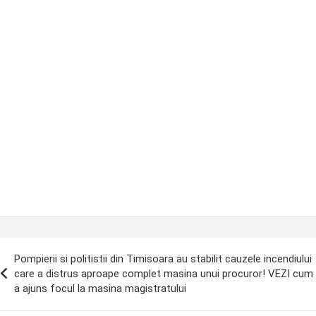
ost
Pompierii si politistii din Timisoara au stabilit cauzele incendiului
avigation
care a distrus aproape complet masina unui procuror! VEZI cum
a ajuns focul la masina magistratului