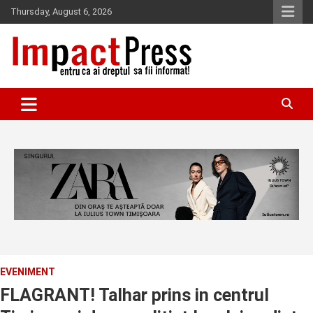
Skip
Thursday, August 6, 2026
to
content
Pentru ca ai dreptul sa fii informat!
IMPACTPRESS
EVENIMENT
FLAGRANT! Talhar prins in centrul