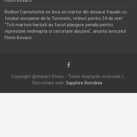
Florin Kovacs
Rodion Camatoritul
on
Inca un martor din dosarul fraudei cu
fonduri europene de la Tomnatic, retinut pentru 24 de ore!
“Toti martorii hartuiti au facut plangere penala pentru
represiune nedreapta si cercetare abuziva”, anunta avocatul
Florin Kovacs
Copyright @Impact Press - Toate drepturile rezervate |
Dezvoltare web:
Sapphire România