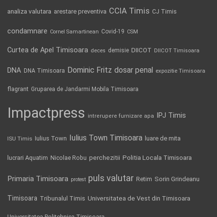
CCIA Timis
analiza valutara
arestare preventiva
CJ Timis
condamnare
Covid-19
Cornel Samartinean
CSM
Curtea de Apel Timisoara
DIICOT
demisie
deces
DIICOT Timisoara
Dominic Fritz
DNA
dosar penal
DNA Timisoara
expozitie Timisoara
flagrant
Gruparea de Jandarmi Mobila Timisoara
Impactpress
IPJ Timis
intrerupere furnizare apa
Iulius Town Timisoara
Iulius Town
luare de mita
ISU Timis
Politia Locala Timisoara
lucrari Aquatim
perchezitii
Nicolae Robu
puls valutar
Primaria Timisoara
Retim
Sorin Grindeanu
protest
Timisoara
Tribunalul Timis
Universitatea de Vest din Timisoara
Universitatea Politehnica Timisoara