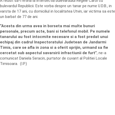
A reusit sa-l retina la intersectia bulevardului Regele Carol cu
bulevardul Republicii. Este vorba despre un tanar pe nume U.D.B., in
varsta de 17 ani, cu domiciliul in localitatea Utvin, iar victima sa este
un barbat de 77 de ani.
“Acesta din urma avea in borseta mai multe bunuri
personale, precum acte, bani si telefonul mobil. Pe numele
tanarului au fost intocmite necesare si a fost predat unui
echipaj din cadrul Inspectoratului Judetean de Jandarmi
Timis, care se afla in zona si a oferit sprijin, urmand sa fie
cercetat sub aspectul savarsirii infractiunii de furt”
, ne-a
comunicat Daniela Seracin, purtator de cuvant al Politiei Locale
Timisoara. (I.P.)