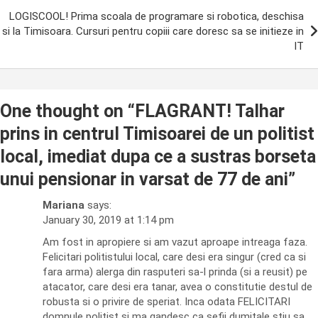
LOGISCOOL! Prima scoala de programare si robotica, deschisa
si la Timisoara. Cursuri pentru copiii care doresc sa se initieze in
IT
One thought on “
FLAGRANT! Talhar
prins in centrul Timisoarei de un politist
local, imediat dupa ce a sustras borseta
unui pensionar in varsat de 77 de ani
”
Mariana
says:
January 30, 2019 at 1:14 pm
Am fost in apropiere si am vazut aproape intreaga faza.
Felicitari politistului local, care desi era singur (cred ca si
fara arma) alerga din rasputeri sa-l prinda (si a reusit) pe
atacator, care desi era tanar, avea o constitutie destul de
robusta si o privire de speriat. Inca odata FELICITARI
domnule politist si ma gandesc ca sefii dumitale stiu sa