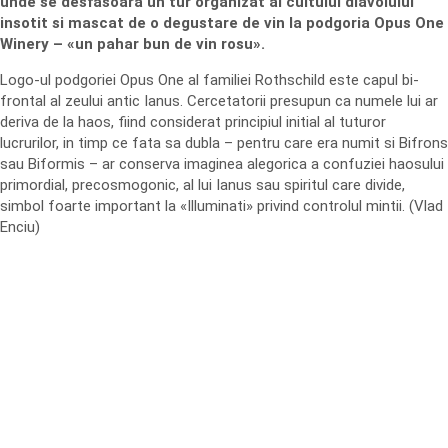
unde se desfasoara un tur organizat al cultului diavolului
insotit si mascat de o degustare de vin la podgoria Opus One
Winery – «un pahar bun de vin rosu».
Logo-ul podgoriei Opus One al familiei Rothschild este capul bi-
frontal al zeului antic Ianus. Cercetatorii presupun ca numele lui ar
deriva de la haos, fiind considerat principiul initial al tuturor
lucrurilor, in timp ce fata sa dubla – pentru care era numit si Bifrons
sau Biformis – ar conserva imaginea alegorica a confuziei haosului
primordial, precosmogonic, al lui Ianus sau spiritul care divide,
simbol foarte important la «Illuminati» privind controlul mintii. (Vlad
Enciu)