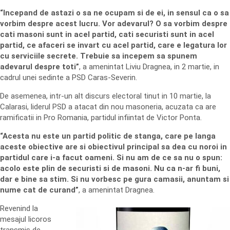
“Incepand de astazi o sa ne ocupam si de ei, in sensul ca o sa
vorbim despre acest lucru. Vor adevarul? O sa vorbim despre
cati masoni sunt in acel partid, cati securisti sunt in acel
partid, ce afaceri se invart cu acel partid, care e legatura lor
cu serviciile secrete. Trebuie sa incepem sa spunem
adevarul despre toti”
, a amenintat Liviu Dragnea, in 2 martie, in
cadrul unei sedinte a PSD Caras-Severin.
De asemenea, intr-un alt discurs electoral tinut in 10 martie, la
Calarasi, liderul PSD a atacat din nou masoneria, acuzata ca are
ramificatii in Pro Romania, partidul infiintat de Victor Ponta.
“Acesta nu este un partid politic de stanga, care pe langa
aceste obiective are si obiectivul principal sa dea cu noroi in
partidul care i-a facut oameni. Si nu am de ce sa nu o spun:
acolo este plin de securisti si de masoni. Nu ca n-ar fi buni,
dar e bine sa stim. Si nu vorbesc pe gura camasii, anuntam si
nume cat de curand”
, a amenintat Dragnea.
Revenind la
mesajul licoros