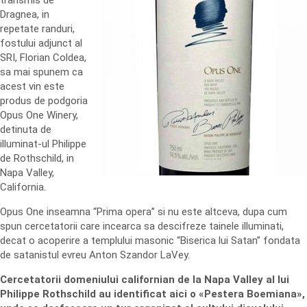
transmis de
Dragnea, in
repetate randuri,
fostului adjunct al
SRI, Florian Coldea,
sa mai spunem ca
acest vin este
produs de podgoria
Opus One Winery,
detinuta de
illuminat-ul Philippe
de Rothschild, in
Napa Valley,
California.
Opus One inseamna “Prima opera” si nu este altceva, dupa cum
spun cercetatorii care incearca sa descifreze tainele illuminati,
decat o acoperire a templului masonic “Biserica lui Satan” fondata
de satanistul evreu Anton Szandor LaVey.
Cercetatorii domeniului californian de la Napa Valley al lui
Philippe Rothschild au identificat aici o «Pestera Boemiana»,