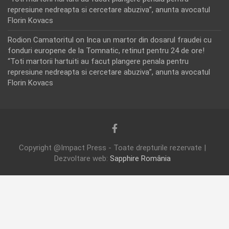
represiune nedreapta si cercetare abuziva”, anunta avocatul
Florin Kovacs
Rodion Camatoritul
on
Inca un martor din dosarul fraudei cu
fonduri europene de la Tomnatic, retinut pentru 24 de ore!
“Toti martorii hartuiti au facut plangere penala pentru
represiune nedreapta si cercetare abuziva”, anunta avocatul
Florin Kovacs
Copyright @Impact Press - Toate drepturile rezervate |
Dezvoltare web:
Sapphire România