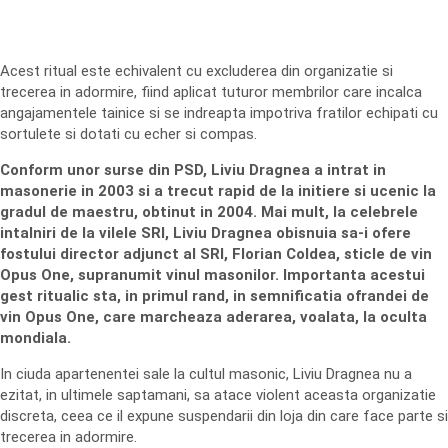
Acest ritual este echivalent cu excluderea din organizatie si
trecerea in adormire, fiind aplicat tuturor membrilor care incalca
angajamentele tainice si se indreapta impotriva fratilor echipati cu
sortulete si dotati cu echer si compas.
Conform unor surse din PSD, Liviu Dragnea a intrat in
masonerie in 2003 si a trecut rapid de la initiere si ucenic la
gradul de maestru, obtinut in 2004. Mai mult, la celebrele
intalniri de la vilele SRI, Liviu Dragnea obisnuia sa-i ofere
fostului director adjunct al SRI, Florian Coldea, sticle de vin
Opus One, supranumit vinul masonilor. Importanta acestui
gest ritualic sta, in primul rand, in semnificatia ofrandei de
vin Opus One, care marcheaza aderarea, voalata, la oculta
mondiala.
In ciuda apartenentei sale la cultul masonic, Liviu Dragnea nu a
ezitat, in ultimele saptamani, sa atace violent aceasta organizatie
discreta, ceea ce il expune suspendarii din loja din care face parte si
trecerea in adormire.