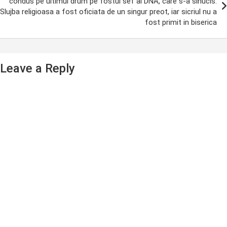
condus pe ultimul drum pe fostul sef al DNA, care s-a sinucis.
Slujba religioasa a fost oficiata de un singur preot, iar sicriul nu a
fost primit in biserica
Leave a Reply