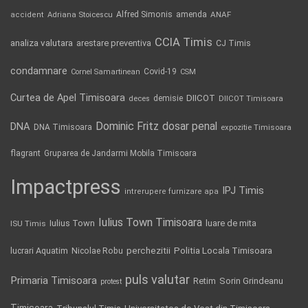
Alfred Simonis
amenda
ANAF
accident
Adriana Stoicescu
CCIA Timis
analiza valutara
arestare preventiva
CJ Timis
condamnare
Covid-19
Cornel Samartinean
CSM
Curtea de Apel Timisoara
DIICOT
demisie
deces
DIICOT Timisoara
Dominic Fritz
DNA
dosar penal
DNA Timisoara
expozitie Timisoara
flagrant
Gruparea de Jandarmi Mobila Timisoara
Impactpress
IPJ Timis
intrerupere furnizare apa
Iulius Town Timisoara
Iulius Town
luare de mita
ISU Timis
Politia Locala Timisoara
lucrari Aquatim
perchezitii
Nicolae Robu
puls valutar
Primaria Timisoara
Retim
Sorin Grindeanu
protest
Timisoara