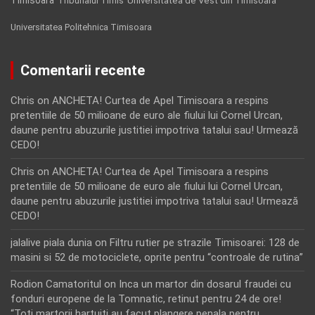
Tribunalul Timis
Universitatea de Vest din Timisoara
Universitatea Politehnica Timisoara
Comentarii recente
Chris
on
ANCHETA! Curtea de Apel Timisoara a respins
pretentiile de 50 milioane de euro ale fiului lui Cornel Urcan,
daune pentru abuzurile justitiei impotriva tatalui sau! Urmează
CEDO!
Chris
on
ANCHETA! Curtea de Apel Timisoara a respins
pretentiile de 50 milioane de euro ale fiului lui Cornel Urcan,
daune pentru abuzurile justitiei impotriva tatalui sau! Urmează
CEDO!
jalalive piala dunia
on
Filtru rutier pe strazile Timisoarei: 128 de
masini si 52 de motociclete, oprite pentru “controale de rutina”
Rodion Camatoritul
on
Inca un martor din dosarul fraudei cu
fonduri europene de la Tomnatic, retinut pentru 24 de ore!
“Toti martorii hartuiti au facut plangere penala pentru