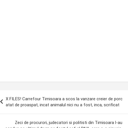
ost
X FILES! Carrefour Timisoara a scos la vanzare creier de porc
avigation
atat de proaspat, incat animalul nici nu a fost, inca, scrificat
Zeci de procurori, judecatori si politisti din Timisoara l-au