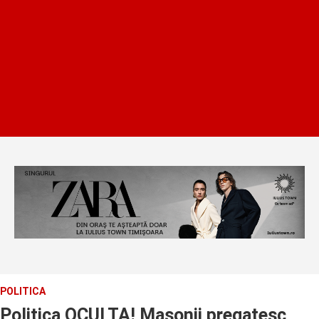
POLITICA
Politica OCULTA! Masonii pregatesc