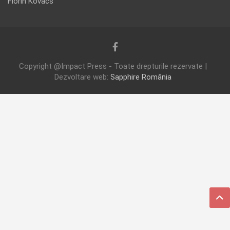
Florin Kovacs
Copyright @Impact Press - Toate drepturile rezervate |
Dezvoltare web:
Sapphire România