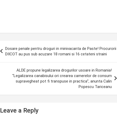
ost
Dosare penale pentru droguri in minivacanta de Paste! Procurorii
avigation
DIICOT au pus sub acuzare 18 romani si 16 cetateni straini
ALDE propune legalizarea drogurilor usoare in Romania!
“Legalizarea canabisului ori crearea camerelor de consum
supravegheat pot fi transpuse in practica”, anunta Calin
Popescu Tariceanu
Leave a Reply