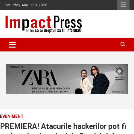
Skip
Saturday, August 8, 2026
to
content
Pentru ca ai dreptul sa fii informat!
IMPACTPRESS
EVENIMENT
PREMIERA! Atacurile hackerilor pot fi