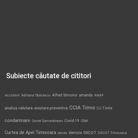
Subiecte căutate de cititori
Alfred Simonis
amenda
ANAF
accident
Adriana Stoicescu
CCIA Timis
analiza valutara
arestare preventiva
CJ Timis
condamnare
Covid-19
Cornel Samartinean
CSM
Curtea de Apel Timisoara
DIICOT
demisie
deces
DIICOT Timisoara