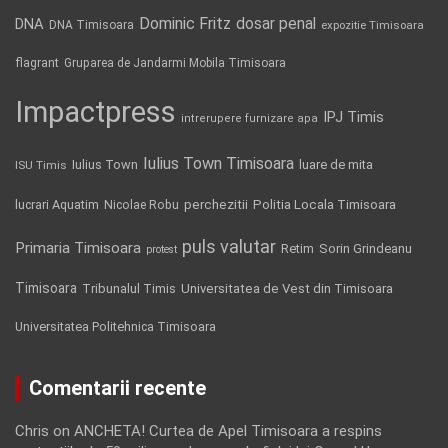
Dominic Fritz
DNA
dosar penal
DNA Timisoara
expozitie Timisoara
flagrant
Gruparea de Jandarmi Mobila Timisoara
Impactpress
IPJ Timis
intrerupere furnizare apa
Iulius Town Timisoara
Iulius Town
luare de mita
ISU Timis
Politia Locala Timisoara
lucrari Aquatim
perchezitii
Nicolae Robu
puls valutar
Primaria Timisoara
Retim
Sorin Grindeanu
protest
Timisoara
Tribunalul Timis
Universitatea de Vest din Timisoara
Universitatea Politehnica Timisoara
Comentarii recente
Chris
on
ANCHETA! Curtea de Apel Timisoara a respins