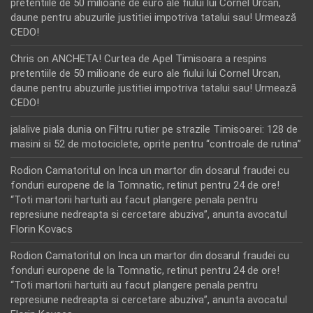
pretentiile de 50 milioane de euro ale fiului lui Cornel Urcan,
daune pentru abuzurile justitiei impotriva tatalui sau! Urmează
CEDO!
Chris
on
ANCHETA! Curtea de Apel Timisoara a respins
pretentiile de 50 milioane de euro ale fiului lui Cornel Urcan,
daune pentru abuzurile justitiei impotriva tatalui sau! Urmează
CEDO!
jalalive piala dunia
on
Filtru rutier pe strazile Timisoarei: 128 de
masini si 52 de motociclete, oprite pentru “controale de rutina”
Rodion Camatoritul
on
Inca un martor din dosarul fraudei cu
fonduri europene de la Tomnatic, retinut pentru 24 de ore!
“Toti martorii hartuiti au facut plangere penala pentru
represiune nedreapta si cercetare abuziva”, anunta avocatul
Florin Kovacs
Rodion Camatoritul
on
Inca un martor din dosarul fraudei cu
fonduri europene de la Tomnatic, retinut pentru 24 de ore!
“Toti martorii hartuiti au facut plangere penala pentru
represiune nedreapta si cercetare abuziva”, anunta avocatul