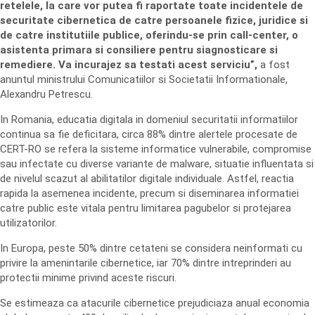
retelele, la care vor putea fi raportate toate incidentele de
securitate cibernetica de catre persoanele fizice, juridice si
de catre institutiile publice, oferindu-se prin call-center, o
asistenta primara si consiliere pentru siagnosticare si
remediere. Va incurajez sa testati acest serviciu”,
a fost
anuntul ministrului Comunicatiilor si Societatii Informationale,
Alexandru Petrescu.
In Romania, educatia digitala in domeniul securitatii informatiilor
continua sa fie deficitara, circa 88% dintre alertele procesate de
CERT-RO se refera la sisteme informatice vulnerabile, compromise
sau infectate cu diverse variante de malware, situatie influentata si
de nivelul scazut al abilitatilor digitale individuale. Astfel, reactia
rapida la asemenea incidente, precum si diseminarea informatiei
catre public este vitala pentru limitarea pagubelor si protejarea
utilizatorilor.
In Europa, peste 50% dintre cetateni se considera neinformati cu
privire la amenintarile cibernetice, iar 70% dintre intreprinderi au
protectii minime privind aceste riscuri.
Se estimeaza ca atacurile cibernetice prejudiciaza anual economia