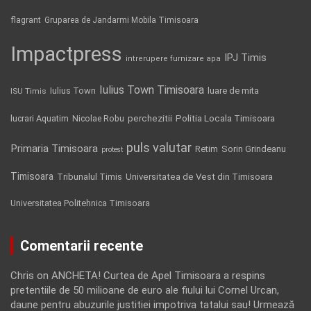
flagrant
Gruparea de Jandarmi Mobila Timisoara
Impactpress
IPJ Timis
intrerupere furnizare apa
Iulius Town Timisoara
Iulius Town
luare de mita
ISU Timis
Politia Locala Timisoara
lucrari Aquatim
perchezitii
Nicolae Robu
puls valutar
Primaria Timisoara
Retim
Sorin Grindeanu
protest
Timisoara
Tribunalul Timis
Universitatea de Vest din Timisoara
Universitatea Politehnica Timisoara
Comentarii recente
Chris
on
ANCHETA! Curtea de Apel Timisoara a respins
pretentiile de 50 milioane de euro ale fiului lui Cornel Urcan,
daune pentru abuzurile justitiei impotriva tatalui sau! Urmează