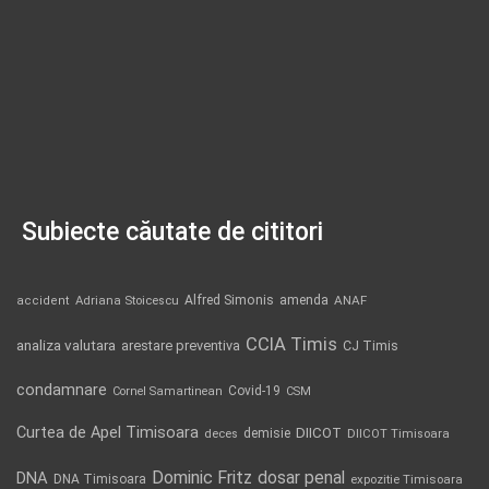
Subiecte căutate de cititori
Alfred Simonis
amenda
ANAF
accident
Adriana Stoicescu
CCIA Timis
analiza valutara
arestare preventiva
CJ Timis
condamnare
Covid-19
Cornel Samartinean
CSM
Curtea de Apel Timisoara
DIICOT
demisie
deces
DIICOT Timisoara
Dominic Fritz
DNA
dosar penal
DNA Timisoara
expozitie Timisoara