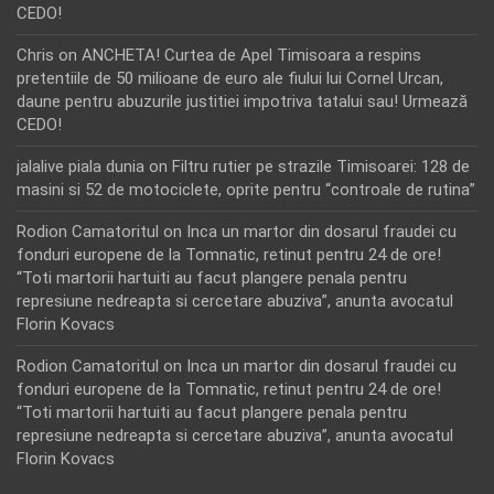
CEDO!
Chris
on
ANCHETA! Curtea de Apel Timisoara a respins
pretentiile de 50 milioane de euro ale fiului lui Cornel Urcan,
daune pentru abuzurile justitiei impotriva tatalui sau! Urmează
CEDO!
jalalive piala dunia
on
Filtru rutier pe strazile Timisoarei: 128 de
masini si 52 de motociclete, oprite pentru “controale de rutina”
Rodion Camatoritul
on
Inca un martor din dosarul fraudei cu
fonduri europene de la Tomnatic, retinut pentru 24 de ore!
“Toti martorii hartuiti au facut plangere penala pentru
represiune nedreapta si cercetare abuziva”, anunta avocatul
Florin Kovacs
Rodion Camatoritul
on
Inca un martor din dosarul fraudei cu
fonduri europene de la Tomnatic, retinut pentru 24 de ore!
“Toti martorii hartuiti au facut plangere penala pentru
represiune nedreapta si cercetare abuziva”, anunta avocatul
Florin Kovacs