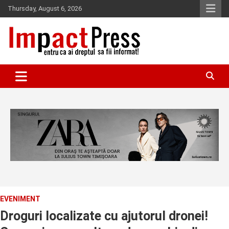
Skip
Thursday, August 6, 2026
to
content
Pentru ca ai dreptul sa fii informat!
IMPACTPRESS
EVENIMENT
Droguri localizate cu ajutorul dronei!