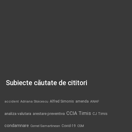
Subiecte căutate de cititori
Alfred Simonis
amenda
ANAF
accident
Adriana Stoicescu
CCIA Timis
analiza valutara
arestare preventiva
CJ Timis
condamnare
Covid-19
Cornel Samartinean
CSM