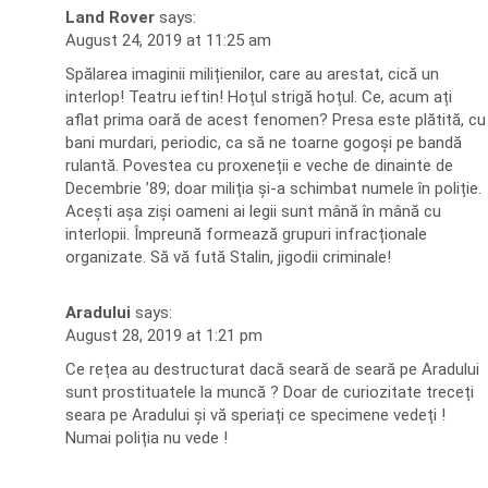
Land Rover
says:
August 24, 2019 at 11:25 am
Spălarea imaginii milițienilor, care au arestat, cică un
interlop! Teatru ieftin! Hoțul strigă hoțul. Ce, acum ați
aflat prima oară de acest fenomen? Presa este plătită, cu
bani murdari, periodic, ca să ne toarne gogoși pe bandă
rulantă. Povestea cu proxeneții e veche de dinainte de
Decembrie ’89; doar miliția și-a schimbat numele în poliție.
Acești așa ziși oameni ai legii sunt mână în mână cu
interlopii. Împreună formează grupuri infracționale
organizate. Să vă fută Stalin, jigodii criminale!
Aradului
says:
August 28, 2019 at 1:21 pm
Ce rețea au destructurat dacă seară de seară pe Aradului
sunt prostituatele la muncă ? Doar de curiozitate treceți
seara pe Aradului și vă speriați ce specimene vedeți !
Numai poliția nu vede !