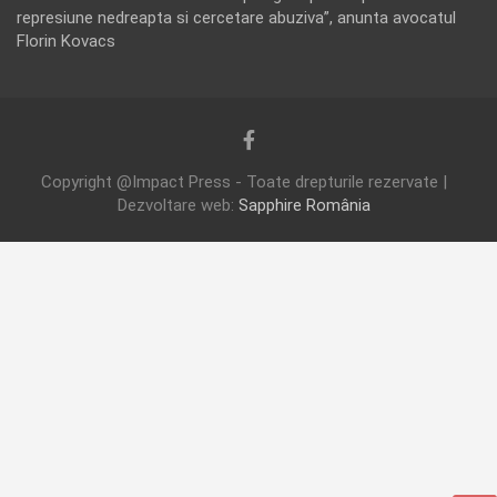
represiune nedreapta si cercetare abuziva”, anunta avocatul
Florin Kovacs
Copyright @Impact Press - Toate drepturile rezervate |
Dezvoltare web:
Sapphire România