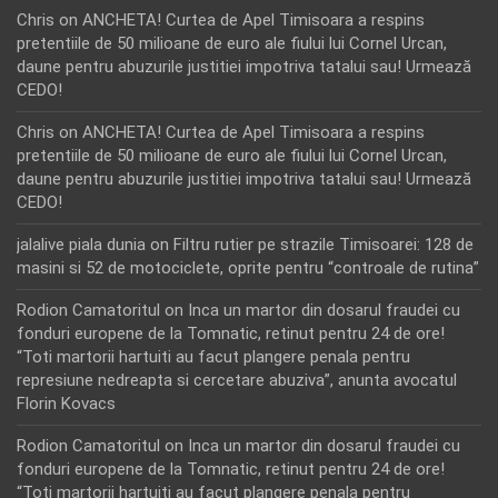
Chris
on
ANCHETA! Curtea de Apel Timisoara a respins
pretentiile de 50 milioane de euro ale fiului lui Cornel Urcan,
daune pentru abuzurile justitiei impotriva tatalui sau! Urmează
CEDO!
Chris
on
ANCHETA! Curtea de Apel Timisoara a respins
pretentiile de 50 milioane de euro ale fiului lui Cornel Urcan,
daune pentru abuzurile justitiei impotriva tatalui sau! Urmează
CEDO!
jalalive piala dunia
on
Filtru rutier pe strazile Timisoarei: 128 de
masini si 52 de motociclete, oprite pentru “controale de rutina”
Rodion Camatoritul
on
Inca un martor din dosarul fraudei cu
fonduri europene de la Tomnatic, retinut pentru 24 de ore!
“Toti martorii hartuiti au facut plangere penala pentru
represiune nedreapta si cercetare abuziva”, anunta avocatul
Florin Kovacs
Rodion Camatoritul
on
Inca un martor din dosarul fraudei cu
fonduri europene de la Tomnatic, retinut pentru 24 de ore!
“Toti martorii hartuiti au facut plangere penala pentru