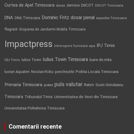
Curtea de Apel Timisoara
DIICOT
demisie
deces
DIICOT Timisoara
Dominic Fritz
DNA
dosar penal
DNA Timisoara
expozitie Timisoara
flagrant
Gruparea de Jandarmi Mobila Timisoara
Impactpress
IPJ Timis
intrerupere furnizare apa
Iulius Town Timisoara
Iulius Town
luare de mita
ISU Timis
Politia Locala Timisoara
lucrari Aquatim
perchezitii
Nicolae Robu
puls valutar
Primaria Timisoara
Retim
Sorin Grindeanu
protest
Timisoara
Tribunalul Timis
Universitatea de Vest din Timisoara
Universitatea Politehnica Timisoara
Comentarii recente