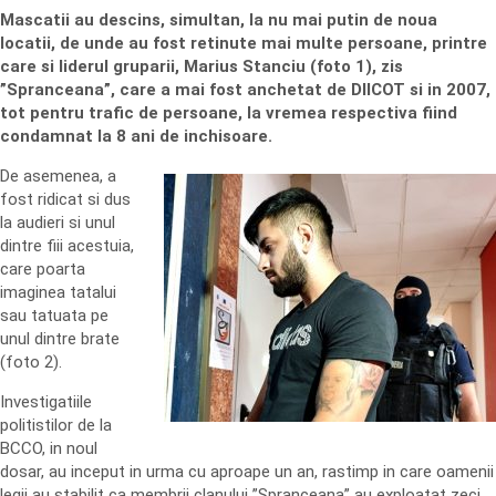
Mascatii au descins, simultan, la nu mai putin de noua
locatii, de unde au fost retinute mai multe persoane, printre
care si liderul gruparii, Marius Stanciu (foto 1), zis
”Spranceana”, care a mai fost anchetat de DIICOT si in 2007,
tot pentru trafic de persoane, la vremea respectiva fiind
condamnat la 8 ani de inchisoare.
De asemenea, a
fost ridicat si dus
la audieri si unul
dintre fiii acestuia,
care poarta
imaginea tatalui
sau tatuata pe
unul dintre brate
(foto 2).
Investigatiile
politistilor de la
BCCO, in noul
dosar, au inceput in urma cu aproape un an, rastimp in care oamenii
legii au stabilit ca membrii clanului ”Spranceana” au exploatat zeci