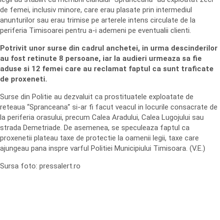
de femei, inclusiv minore, care erau plasate prin intermediul
anunturilor sau erau trimise pe arterele intens circulate de la
periferia Timisoarei pentru a-i ademeni pe eventualii clienti.
Potrivit unor surse din cadrul anchetei, in urma descinderilor
au fost retinute 8 persoane, iar la audieri urmeaza sa fie
aduse si 12 femei care au reclamat faptul ca sunt traficate
de proxeneti.
Surse din Politie au dezvaluit ca prostituatele exploatate de
reteaua “Spranceana” si-ar fi facut veacul in locurile consacrate de
la periferia orasului, precum Calea Aradului, Calea Lugojului sau
strada Demetriade. De asemenea, se speculeaza faptul ca
proxenetii plateau taxe de protectie la oamenii legii, taxe care
ajungeau pana inspre varful Politiei Municipiului Timisoara. (V.E.)
Sursa foto: pressalert.ro