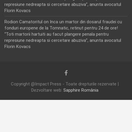
represiune nedreapta si cercetare abuziva”, anunta avocatul
Florin Kovacs
Rodion Camatoritul
on
Inca un martor din dosarul fraudei cu
fonduri europene de la Tomnatic, retinut pentru 24 de ore!
“Toti martorii hartuiti au facut plangere penala pentru
represiune nedreapta si cercetare abuziva”, anunta avocatul
Florin Kovacs
Copyright @Impact Press - Toate drepturile rezervate |
Dezvoltare web:
Sapphire România