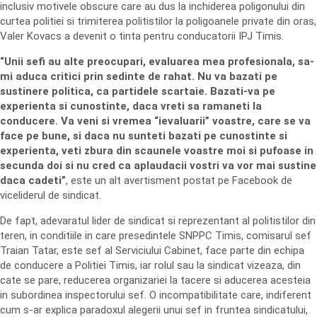
inclusiv motivele obscure care au dus la inchiderea poligonului din
curtea politiei si trimiterea politistilor la poligoanele private din oras,
Valer Kovacs a devenit o tinta pentru conducatorii IPJ Timis.
“Unii sefi au alte preocupari, evaluarea mea profesionala, sa-
mi aduca critici prin sedinte de rahat. Nu va bazati pe
sustinere politica, ca partidele scartaie. Bazati-va pe
experienta si cunostinte, daca vreti sa ramaneti la
conducere. Va veni si vremea “ievaluarii” voastre, care se va
face pe bune, si daca nu sunteti bazati pe cunostinte si
experienta, veti zbura din scaunele voastre moi si pufoase in
secunda doi si nu cred ca aplaudacii vostri va vor mai sustine
daca cadeti”
, este un alt avertisment postat pe Facebook de
viceliderul de sindicat.
De fapt, adevaratul lider de sindicat si reprezentant al politistilor din
teren, in conditiile in care presedintele SNPPC Timis, comisarul sef
Traian Tatar, este sef al Serviciului Cabinet, face parte din echipa
de conducere a Politiei Timis, iar rolul sau la sindicat vizeaza, din
cate se pare, reducerea organizariei la tacere si aducerea acesteia
in subordinea inspectorului sef. O incompatibilitate care, indiferent
cum s-ar explica paradoxul alegerii unui sef in fruntea sindicatului,