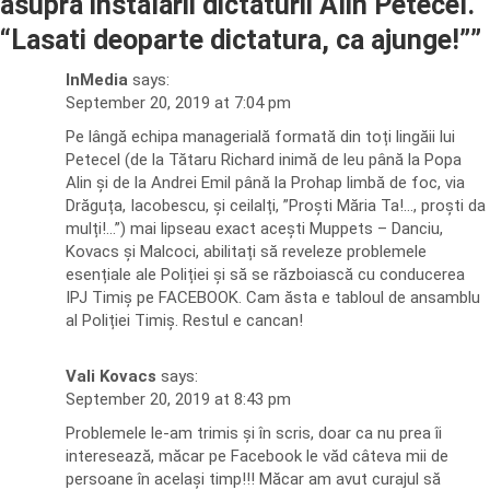
asupra instalarii dictaturii Alin Petecel.
“Lasati deoparte dictatura, ca ajunge!”
”
InMedia
says:
September 20, 2019 at 7:04 pm
Pe lângă echipa managerială formată din toți lingăii lui
Petecel (de la Tătaru Richard inimă de leu până la Popa
Alin și de la Andrei Emil până la Prohap limbă de foc, via
Drăguța, Iacobescu, și ceilalți, ”Proști Măria Ta!…, proști da
mulți!…”) mai lipseau exact acești Muppets – Danciu,
Kovacs și Malcoci, abilitați să reveleze problemele
esențiale ale Poliției și să se războiască cu conducerea
IPJ Timiș pe FACEBOOK. Cam ăsta e tabloul de ansamblu
al Poliției Timiș. Restul e cancan!
Vali Kovacs
says:
September 20, 2019 at 8:43 pm
Problemele le-am trimis și în scris, doar ca nu prea îi
interesează, măcar pe Facebook le văd câteva mii de
persoane în același timp!!! Măcar am avut curajul să