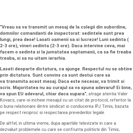
“Vreau sa va transmit un mesaj de la colegii din subordine,
domnilor comandanti de inspectorat: sedintele sunt prea
lungi, prea dese! Lasati oamenii sa si lucreze! Luni sedinta (
2-3 ore), vineri sedinta (2-3 ore). Daca intervine ceva, mai
facem o sedinta si la jumatatea saptamanii, ca sa fie treaba
treaba, si sa nu uitam ierarhia.
Lasati deoparte dictatura, ca ajunge. Respectul nu se obtine
prin dictatura. Sunt convins ca sunt destui care sa
va transmita acest mesaj. Daca este necesar, va trimit si
scris. Majoritatea nu au curajul sa va spuna adevarul! Ei bine,
va spun EU adevarul, chiar daca supara”
, atrage atentia Valer
Kovacs, care-si incheie mesajul cu un citat de protocol, referitor la
o buna relationare dintre sindicat si conducerea IPJ Timis, bazata
pe respect reciproc si respectarea prevederilor legale.
De altfel, in ultima vreme, dupa aparitiile televizate in care a
dezvaluit problemele cu care se confrunta politistii din Timis,