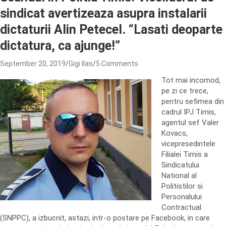
sindicat avertizeaza asupra instalarii
dictaturii Alin Petecel. “Lasati deoparte
dictatura, ca ajunge!”
September 20, 2019
Gigi Ilas
5 Comments
Tot mai incomod,
pe zi ce trece,
pentru sefimea din
cadrul IPJ Timis,
agentul sef Valer
Kovacs,
vicepresedintele
Filialei Timis a
Sindicatului
National al
Politistilor si
Personalului
Contractual
(SNPPC), a izbucnit, astazi, intr-o postare pe Facebook, in care