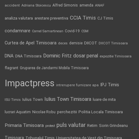
Alfred Simonis
amenda
ANAF
accident
Adriana Stoicescu
CCIA Timis
analiza valutara
arestare preventiva
CJ Timis
condamnare
Covid-19
Cornel Samartinean
CSM
Curtea de Apel Timisoara
DIICOT
demisie
deces
DIICOT Timisoara
Dominic Fritz
DNA
dosar penal
DNA Timisoara
expozitie Timisoara
flagrant
Gruparea de Jandarmi Mobila Timisoara
Impactpress
IPJ Timis
intrerupere furnizare apa
Iulius Town Timisoara
Iulius Town
luare de mita
ISU Timis
Politia Locala Timisoara
lucrari Aquatim
perchezitii
Nicolae Robu
puls valutar
Primaria Timisoara
Retim
Sorin Grindeanu
protest
Timisoara
Tribunalul Timis
Universitatea de Vest din Timisoara