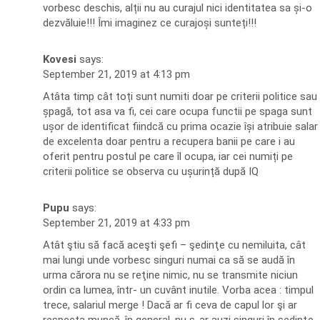
vorbesc deschis, alții nu au curajul nici identitatea sa și-o
dezvăluie!!! Îmi imaginez ce curajoși sunteți!!!
Kovesi
says:
September 21, 2019 at 4:13 pm
Atâta timp cât toți sunt numiti doar pe criterii politice sau
șpagă, tot asa va fi, cei care ocupa functii pe spaga sunt
ușor de identificat fiindcă cu prima ocazie își atribuie salar
de excelenta doar pentru a recupera banii pe care i au
oferit pentru postul pe care îl ocupa, iar cei numiți pe
criterii politice se observa cu ușurință după IQ
Pupu
says:
September 21, 2019 at 4:33 pm
Atât ştiu să facă aceşti şefi – şedinţe cu nemiluita, cât
mai lungi unde vorbesc singuri numai ca să se audă în
urma cărora nu se reţine nimic, nu se transmite niciun
ordin ca lumea, într- un cuvânt inutile. Vorba acea : timpul
trece, salariul merge ! Dacă ar fi ceva de capul lor şi ar