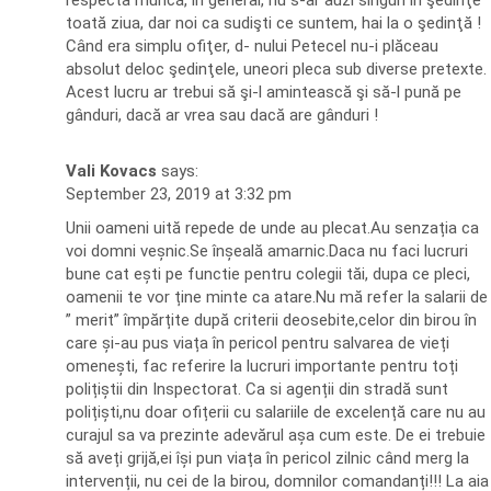
respecta muncă, în general, nu s-ar auzi singuri în şedinţe
toată ziua, dar noi ca sudişti ce suntem, hai la o şedinţă !
Când era simplu ofiţer, d- nului Petecel nu-i plăceau
absolut deloc şedinţele, uneori pleca sub diverse pretexte.
Acest lucru ar trebui să şi-l amintească şi să-l pună pe
gânduri, dacă ar vrea sau dacă are gânduri !
Vali Kovacs
says:
September 23, 2019 at 3:32 pm
Unii oameni uită repede de unde au plecat.Au senzația ca
voi domni veșnic.Se înșeală amarnic.Daca nu faci lucruri
bune cat ești pe functie pentru colegii tăi, dupa ce pleci,
oamenii te vor ține minte ca atare.Nu mă refer la salarii de
” merit” împărțite după criterii deosebite,celor din birou în
care și-au pus viața în pericol pentru salvarea de vieți
omenești, fac referire la lucruri importante pentru toți
polițiștii din Inspectorat. Ca si agenții din stradă sunt
polițiști,nu doar ofițerii cu salariile de excelență care nu au
curajul sa va prezinte adevărul așa cum este. De ei trebuie
să aveți grijă,ei își pun viața în pericol zilnic când merg la
intervenții, nu cei de la birou, domnilor comandanți!!! La aia