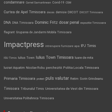
condamnare
Covid-19
Cornel Samartinean
CSM
Curtea de Apel Timisoara
DIICOT
demisie
deces
DIICOT Timisoara
Dominic Fritz
DNA
dosar penal
DNA Timisoara
expozitie Timisoara
flagrant
Gruparea de Jandarmi Mobila Timisoara
Impactpress
IPJ Timis
intrerupere furnizare apa
Iulius Town Timisoara
Iulius Town
luare de mita
ISU Timis
Politia Locala Timisoara
lucrari Aquatim
perchezitii
Nicolae Robu
puls valutar
Primaria Timisoara
Retim
Sorin Grindeanu
protest
Timisoara
Tribunalul Timis
Universitatea de Vest din Timisoara
Universitatea Politehnica Timisoara