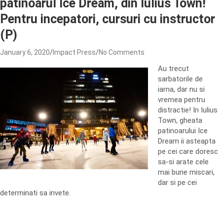
patinoarul Ice Dream, din Iulius Town!
Pentru incepatori, cursuri cu instructor
(P)
January 6, 2020
Impact Press
No Comments
Au trecut
sarbatorile de
iarna, dar nu si
vremea pentru
distractie! In Iulius
Town, gheata
patinoarului Ice
Dream ii asteapta
pe cei care doresc
sa-si arate cele
mai bune miscari,
dar si pe cei
determinati sa invete.