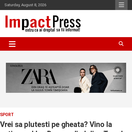
Skip
Saturday, August 8, 2026
to
content
Pentru ca ai dreptul sa fii informat!
IMPACTPRESS
SPORT
Vrei sa plutesti pe gheata? Vino la