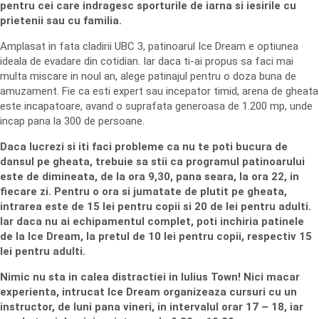
pentru cei care indragesc sporturile de iarna si iesirile cu
prietenii sau cu familia.
Amplasat in fata cladirii UBC 3, patinoarul Ice Dream e optiunea
ideala de evadare din cotidian. Iar daca ti-ai propus sa faci mai
multa miscare in noul an, alege patinajul pentru o doza buna de
amuzament. Fie ca esti expert sau incepator timid, arena de gheata
este incapatoare, avand o suprafata generoasa de 1.200 mp, unde
incap pana la 300 de persoane.
Daca lucrezi si iti faci probleme ca nu te poti bucura de
dansul pe gheata, trebuie sa stii ca programul patinoarului
este de dimineata, de la ora 9,30, pana seara, la ora 22, in
fiecare zi. Pentru o ora si jumatate de plutit pe gheata,
intrarea este de 15 lei pentru copii si 20 de lei pentru adulti.
Iar daca nu ai echipamentul complet, poti inchiria patinele
de la Ice Dream, la pretul de 10 lei pentru copii, respectiv 15
lei pentru adulti.
Nimic nu sta in calea distractiei in Iulius Town! Nici macar
experienta, intrucat Ice Dream organizeaza cursuri cu un
instructor, de luni pana vineri, in intervalul orar 17 – 18, iar