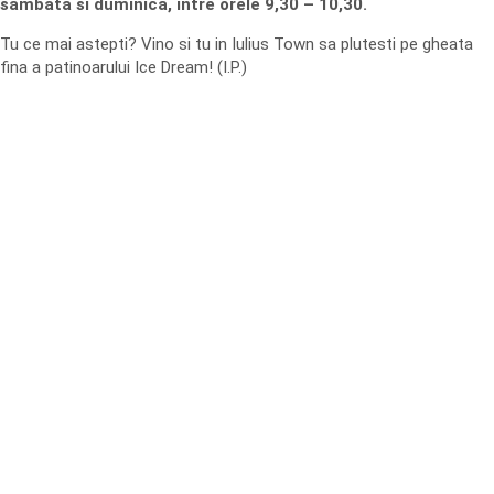
sambata si duminica, intre orele 9,30 – 10,30.
Tu ce mai astepti? Vino si tu in Iulius Town sa plutesti pe gheata
fina a patinoarului Ice Dream! (I.P.)