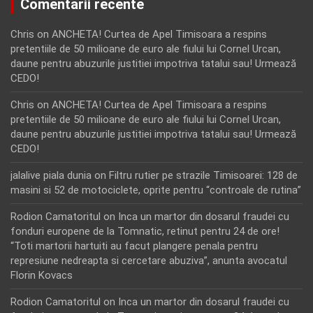
Comentarii recente
Chris
on
ANCHETA! Curtea de Apel Timisoara a respins
pretentiile de 50 milioane de euro ale fiului lui Cornel Urcan,
daune pentru abuzurile justitiei impotriva tatalui sau! Urmează
CEDO!
Chris
on
ANCHETA! Curtea de Apel Timisoara a respins
pretentiile de 50 milioane de euro ale fiului lui Cornel Urcan,
daune pentru abuzurile justitiei impotriva tatalui sau! Urmează
CEDO!
jalalive piala dunia
on
Filtru rutier pe strazile Timisoarei: 128 de
masini si 52 de motociclete, oprite pentru “controale de rutina”
Rodion Camatoritul
on
Inca un martor din dosarul fraudei cu
fonduri europene de la Tomnatic, retinut pentru 24 de ore!
“Toti martorii hartuiti au facut plangere penala pentru
represiune nedreapta si cercetare abuziva”, anunta avocatul
Florin Kovacs
Rodion Camatoritul
on
Inca un martor din dosarul fraudei cu