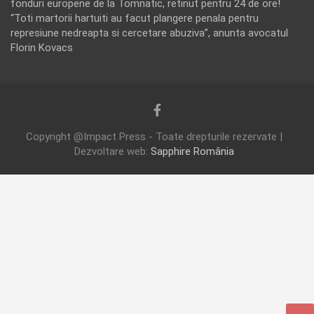
fonduri europene de la Tomnatic, retinut pentru 24 de ore!
“Toti martorii hartuiti au facut plangere penala pentru
represiune nedreapta si cercetare abuziva”, anunta avocatul
Florin Kovacs
Copyright @Impact Press - Toate drepturile rezervate |
Dezvoltare web:
Sapphire România