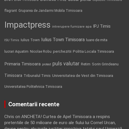
flagrant
Gruparea de Jandarmi Mobila Timisoara
Impactpress
IPJ Timis
intrerupere furnizare apa
Iulius Town Timisoara
Iulius Town
luare de mita
ISU Timis
Politia Locala Timisoara
lucrari Aquatim
perchezitii
Nicolae Robu
puls valutar
Primaria Timisoara
Retim
Sorin Grindeanu
protest
Timisoara
Tribunalul Timis
Universitatea de Vest din Timisoara
Universitatea Politehnica Timisoara
Comentarii recente
Chris
on
ANCHETA! Curtea de Apel Timisoara a respins
pretentiile de 50 milioane de euro ale fiului lui Cornel Urcan,
daune pentru abuzurile justitiei impotriva tatalui sau! Urmează