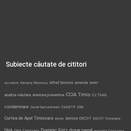
Subiecte căutate de cititori
Alfred Simonis
amenda
ANAF
accident
Adriana Stoicescu
CCIA Timis
analiza valutara
arestare preventiva
CJ Timis
condamnare
Covid-19
Cornel Samartinean
CSM
Curtea de Apel Timisoara
DIICOT
demisie
deces
DIICOT Timisoara
Dominic Fritz
DNA
dosar penal
DNA Timisoara
expozitie Timisoara