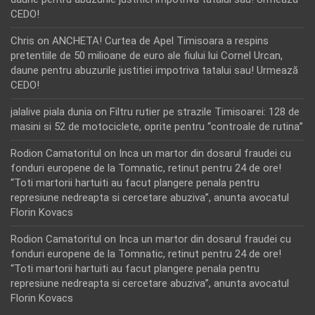
CEDO!
Chris
on
ANCHETA! Curtea de Apel Timisoara a respins
pretentiile de 50 milioane de euro ale fiului lui Cornel Urcan,
daune pentru abuzurile justitiei impotriva tatalui sau! Urmează
CEDO!
jalalive piala dunia
on
Filtru rutier pe strazile Timisoarei: 128 de
masini si 52 de motociclete, oprite pentru “controale de rutina”
Rodion Camatoritul
on
Inca un martor din dosarul fraudei cu
fonduri europene de la Tomnatic, retinut pentru 24 de ore!
“Toti martorii hartuiti au facut plangere penala pentru
represiune nedreapta si cercetare abuziva”, anunta avocatul
Florin Kovacs
Rodion Camatoritul
on
Inca un martor din dosarul fraudei cu
fonduri europene de la Tomnatic, retinut pentru 24 de ore!
“Toti martorii hartuiti au facut plangere penala pentru
represiune nedreapta si cercetare abuziva”, anunta avocatul
Florin Kovacs