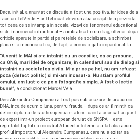
Daca, initial, a anuntat ca discutia a fost una pozitiva, iar ideea de a
face un TelVerde – astfel incat elevii sa aiba curajul de a prezenta
tot ceea ce se intampla in scoala, vizavi de fenomenul educational
si de fenomenul infractional – a imbratisat-o cu drag, ulterior, dupa
criticile aparute in partid si pe retelele de socializare, a schimbat
placa si a recunoscut ca, de fapt, a comis o gafa impardonabila.
“A venit la MAI si s-a intalnit cu un consilier, ca sa propuna,
ca ONG, mari idei de organizare, in calendarul sau de dialog si
intalniri cu societatea civila. M-a prins pe hol, nu am refuzat
poza (defect politic) si mi-am incasat-o. Nu stiam profilul
omului, am luat-o ca pe o fotografie simpla. A fost o lectie
buna!”
, a concluzionat Marcel Vela.
Desi Alexandru Cumpanasu a fost pus sub acuzare de procurorii
DNA, inca de acum o luna, pentru frauda – dupa ce ar fi mintit ca
detine diploma de studii superioare, atunci cand a accesat un post
de expert intr-un proiect european derulat de SNSPA – este
regretabil faptul ca ministrul Afacerilor Interne a aflat abia acum
profilul impostorului Alexandru Cumpanasu, care nu a ezitat sa
incerce o recredibilizare in ochii opiniei publice, cu ajutorul