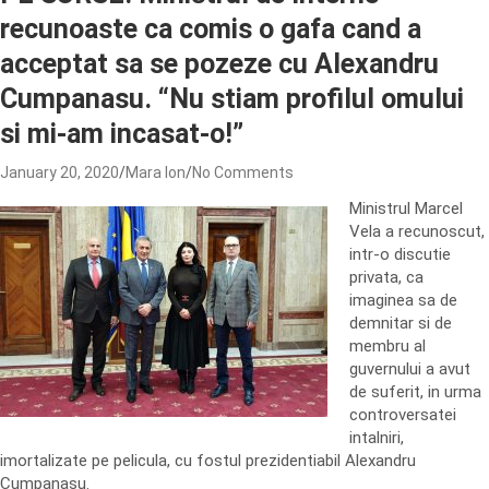
recunoaste ca comis o gafa cand a
acceptat sa se pozeze cu Alexandru
Cumpanasu. “Nu stiam profilul omului
si mi-am incasat-o!”
January 20, 2020
Mara Ion
No Comments
Ministrul Marcel
Vela a recunoscut,
intr-o discutie
privata, ca
imaginea sa de
demnitar si de
membru al
guvernului a avut
de suferit, in urma
controversatei
intalniri,
imortalizate pe pelicula, cu fostul prezidentiabil Alexandru
Cumpanasu.