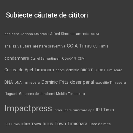
Subiecte căutate de cititori
Alfred Simonis
amenda
ANAF
accident
Adriana Stoicescu
CCIA Timis
analiza valutara
arestare preventiva
CJ Timis
condamnare
Covid-19
Cornel Samartinean
CSM
Curtea de Apel Timisoara
DIICOT
demisie
deces
DIICOT Timisoara
Dominic Fritz
DNA
dosar penal
DNA Timisoara
expozitie Timisoara
flagrant
Gruparea de Jandarmi Mobila Timisoara
Impactpress
IPJ Timis
intrerupere furnizare apa
Iulius Town Timisoara
Iulius Town
luare de mita
ISU Timis