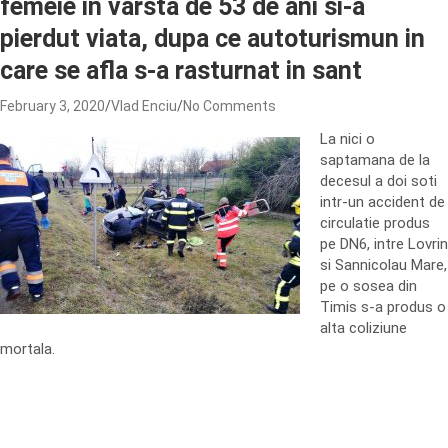
femeie in varsta de 53 de ani si-a
pierdut viata, dupa ce autoturismun in
care se afla s-a rasturnat in sant
February 3, 2020
Vlad Enciu
No Comments
La nici o
saptamana de la
decesul a doi soti
intr-un accident de
circulatie produs
pe DN6, intre Lovrin
si Sannicolau Mare,
pe o sosea din
Timis s-a produs o
alta coliziune
mortala.