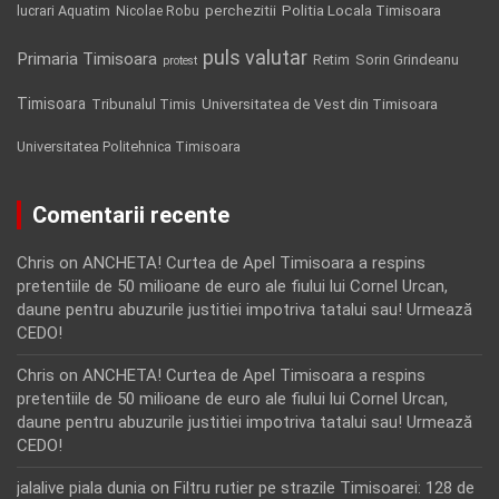
Politia Locala Timisoara
lucrari Aquatim
perchezitii
Nicolae Robu
puls valutar
Primaria Timisoara
Retim
Sorin Grindeanu
protest
Timisoara
Tribunalul Timis
Universitatea de Vest din Timisoara
Universitatea Politehnica Timisoara
Comentarii recente
Chris
on
ANCHETA! Curtea de Apel Timisoara a respins
pretentiile de 50 milioane de euro ale fiului lui Cornel Urcan,
daune pentru abuzurile justitiei impotriva tatalui sau! Urmează
CEDO!
Chris
on
ANCHETA! Curtea de Apel Timisoara a respins
pretentiile de 50 milioane de euro ale fiului lui Cornel Urcan,
daune pentru abuzurile justitiei impotriva tatalui sau! Urmează
CEDO!
jalalive piala dunia
on
Filtru rutier pe strazile Timisoarei: 128 de