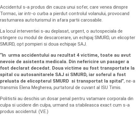
Accidentul s-a produs din cauza unui sofer, care venea dinspre
Tormac, iar intr-o curba a pierdut controlul volanului, provocand
rasturnarea autoturismul in afara partii carosabile.
La locul interventiei s-au deplasat, urgent, o autospeciala de
stingere cu modul de descarcerare, un echipaj SMURD, un elicopter
SMURD, opt pompieri si doua echipaje SAJ.
“In urma accidentului au rezultat 4 victime, toate au avut
nevoie de asistenta medicala. Din nefericire un pasager a
fost declarat decedat. Doua victime au fost transportate la
spital cu autosanitarele SAJ si SMURD, iar soferul a fost
preluata de elicopterul SMURD si transportat la spital”
, ne-a
transmis Elena Megherea, purtatorul de cuvant al ISU Timis.
Politistii au deschis un dosar penal pentru vatamare corporala din
culpa si ucidere din culpa, urmand sa stabileasca exact cum s-a
produs accidentul. (V.E.)