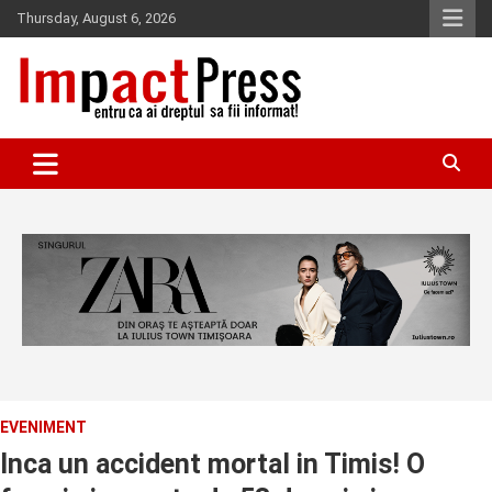
Skip
Thursday, August 6, 2026
to
content
Pentru ca ai dreptul sa fii informat!
IMPACTPRESS
EVENIMENT
Inca un accident mortal in Timis! O