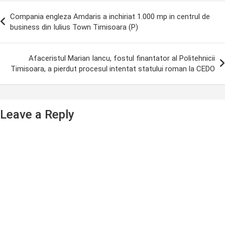
ost
Compania engleza Amdaris a inchiriat 1.000 mp in centrul de
avigation
business din Iulius Town Timisoara (P)
Afaceristul Marian Iancu, fostul finantator al Politehnicii
Timisoara, a pierdut procesul intentat statului roman la CEDO
Leave a Reply