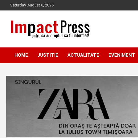
Skip
Saturday, August 8, 2026
to
content
Pentru ca ai dreptul sa fii informat!
IMPACTPRESS
HOME
JUSTITIE
ACTUALITATE
EVENIMENT