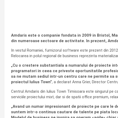
Amdaris este o companie fondata in 2009 in Bristol, Mare
din numeroase sectoare de activitate. In prezent, Amdari
In vestul Romaniei, furnizorul software este prezent din 2012, 
Relocarea in polul regional de business reprezinta materializa
„Cu o crestere substantiala a numarului de proiecte in
programatori in ceea ce priveste oportunitatile profesi
sa ne mutam sediul intr-un centru care ne permite sa sust
proiectul Iulius Town”
, a declarat Anna Grier, Director Cen
Centrul Amdaris din Iulius Town Timisoara este singurul pe care
serviciile proiectului mixt, dar si de spatii office premium, re
„Avand un numar impresionant de proiecte pe care le de
suntem intr-o continua cautare de talente pe piata loc
Modelul de business ne inspira sa operam «agile» chiar