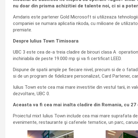
nu doar din prisma achizitiei de talente noi, ci si a pot
Amdaris este partener Gold Microsoft si utilizeaza tehnologii
companiei se numara aplicatia nkoda, cu milioane de utilizator
premiate.
Despre Iulius Town Timisoara
UBC 3 este cea de-a treia cladire de birouri clasa A operation
inchiriabila de peste 19.000 mp şi va fi certificat LEED.
Dispune de spatii ample pe fiecare nivel, precum si de o fatada
si de un program de fidelizare personalizat, Card Partener, car
Iulius Town este cea mai mare investitie din vestul tarii, in va
dezvoltare, UBC 0.
Aceasta va fi cea mai inalta cladire din Romania, cu 27 
Proiectul mixt Iulius Town include cea mai mare suprafata de r
evenimente, restaurante şi cafenele tematice, un parc, carusel 