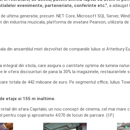
entialelor evenimente, parteneriate, conferinte etc.”
, a adaugat
 de ultima generatie, precum .NET Core, Microsoft SQL Server, Window
i din industria muzicala, platforma de invatare Pearson, utilizata de 
ala din ansamblul mixt dezvoltat de companiile Iulius si Atterbury E
 integral din sticla, care asigura o cantitate optima de lumina natur
e le ofera discounturi de pana la 30% la magazinele, restaurantele si 
loare totala de 442 milioane de euro. Pe segmentul office, Iulius Town 
de etaje si 155 m inaltime.
etail din afara Capitalei, un nou concept de cinema, cel mai mare ce
pentru copii şi aproximativ 4.070 de locuri de parcare. (I.P.)