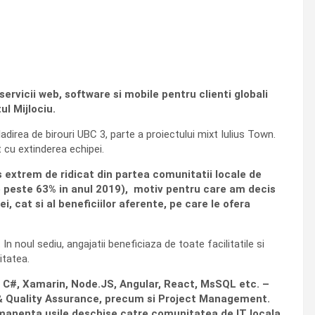
rvicii web, software si mobile pentru clienti globali
ul Mijlociu.
adirea de birouri UBC 3, parte a proiectului mixt Iulius Town.
 cu extinderea echipei.
 extrem de ridicat din partea comunitatii locale de
de peste 63% in anul 2019), motiv pentru care am decis
, cat si al beneficiilor aferente, pe care le ofera
 noul sediu, angajatii beneficiaza de toate facilitatile si
itatea.
, C#, Xamarin, Node.JS, Angular, React, MsSQL etc. –
g & Quality Assurance, precum si Project Management.
rmanenta usile deschise catre comunitatea de IT locala,