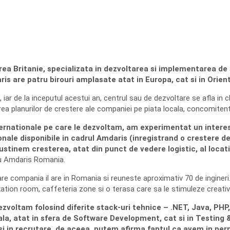
a Britanie, specializata in dezvoltarea si implementarea de se
s are patru birouri amplasate atat in Europa, cat si in Orient
iar de la inceputul acestui an, centrul sau de dezvoltare se afla in cl
rea planurilor de crestere ale companiei pe piata locala, concomitent
ternationale pe care le dezvoltam, am experimentat un interes
onale disponibile in cadrul Amdaris (inregistrand o crestere 
inem cresterea, atat din punct de vedere logistic, al locatiei
tru Amdaris Romania.
 compania il are in Romania si reuneste aproximativ 70 de ingineri. In
laxation room, caffeteria zone si o terasa care sa le stimuleze creativ
zvoltam folosind diferite stack-uri tehnice – .NET, Java, PHP
ala, atat in sfera de Software Development, cat si in Testin
 si in recrutare, de aceea, putem afirma faptul ca avem in pe