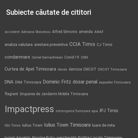
Subiecte căutate de cititori
Alfred Simonis
amenda
ANAF
accident
Adriana Stoicescu
CCIA Timis
analiza valutara
arestare preventiva
CJ Timis
condamnare
Covid-19
Cornel Samartinean
CSM
Curtea de Apel Timisoara
DIICOT
demisie
deces
DIICOT Timisoara
Dominic Fritz
DNA
dosar penal
DNA Timisoara
expozitie Timisoara
flagrant
Gruparea de Jandarmi Mobila Timisoara
Impactpress
IPJ Timis
intrerupere furnizare apa
Iulius Town Timisoara
Iulius Town
luare de mita
ISU Timis
Politia Locala Timisoara
lucrari Aquatim
perchezitii
Nicolae Robu