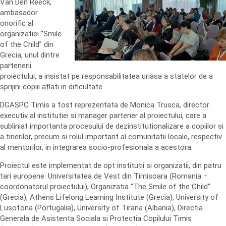
Van Den Reeck,
ambasador
onorific al
organizatiei “Smile
of the Child” din
Grecia, unul dintre
partenerii
proiectului, a insistat pe responsabilitatea uriasa a statelor de a
sprijini copiii aflati in dificultate.
DGASPC Timis a fost reprezentata de Monica Trusca, director
executiv al institutiei si manager partener al proiectului, care a
subliniat importanta procesului de dezinstitutionalizare a copiilor si
a tinerilor, precum si rolul important al comunitatii locale, respectiv
al mentorilor, in integrarea socio-profesionala a acestora.
Proiectul este implementat de opt institutii si organizatii, din patru
tari europene: Universitatea de Vest din Timisoara (Romania –
coordonatorul proiectului), Organizatia “The Smile of the Child”
(Grecia), Athens Lifelong Learning Institute (Grecia), University of
Lusofona (Portugalia), University of Tirana (Albania), Directia
Generala de Asistenta Sociala si Protectia Copilului Timis