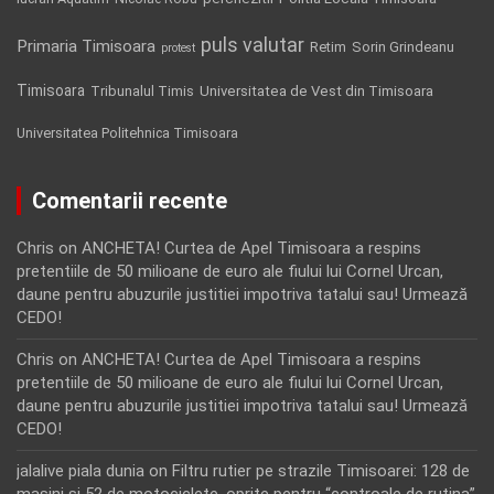
puls valutar
Primaria Timisoara
Retim
Sorin Grindeanu
protest
Timisoara
Tribunalul Timis
Universitatea de Vest din Timisoara
Universitatea Politehnica Timisoara
Comentarii recente
Chris
on
ANCHETA! Curtea de Apel Timisoara a respins
pretentiile de 50 milioane de euro ale fiului lui Cornel Urcan,
daune pentru abuzurile justitiei impotriva tatalui sau! Urmează
CEDO!
Chris
on
ANCHETA! Curtea de Apel Timisoara a respins
pretentiile de 50 milioane de euro ale fiului lui Cornel Urcan,
daune pentru abuzurile justitiei impotriva tatalui sau! Urmează
CEDO!
jalalive piala dunia
on
Filtru rutier pe strazile Timisoarei: 128 de
masini si 52 de motociclete, oprite pentru “controale de rutina”