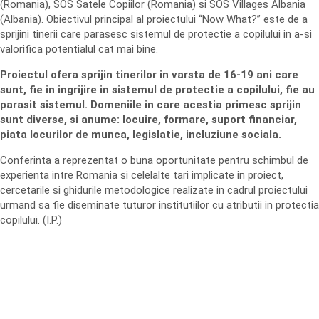
(Romania), SOS Satele Copiilor (Romania) si SOS Villages Albania
(Albania). Obiectivul principal al proiectului “Now What?” este de a
sprijini tinerii care parasesc sistemul de protectie a copilului in a-si
valorifica potentialul cat mai bine.
Proiectul ofera sprijin tinerilor in varsta de 16-19 ani care
sunt, fie in ingrijire in sistemul de protectie a copilului, fie au
parasit sistemul. Domeniile in care acestia primesc sprijin
sunt diverse, si anume: locuire, formare, suport financiar,
piata locurilor de munca, legislatie, incluziune sociala.
Conferinta a reprezentat o buna oportunitate pentru schimbul de
experienta intre Romania si celelalte tari implicate in proiect,
cercetarile si ghidurile metodologice realizate in cadrul proiectului
urmand sa fie diseminate tuturor institutiilor cu atributii in protectia
copilului. (I.P.)