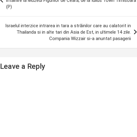
intalnire la Muzeul Figurilor de Ceara, de la Iulius Town Timisoara
(P)
Israelul interzice intrarea in tara a străinilor care au calatorit in
Thailanda si in alte tari din Asia de Est, in ultimele 14 zile.
Compania Wizzair si-a anuntat pasagerii
Leave a Reply