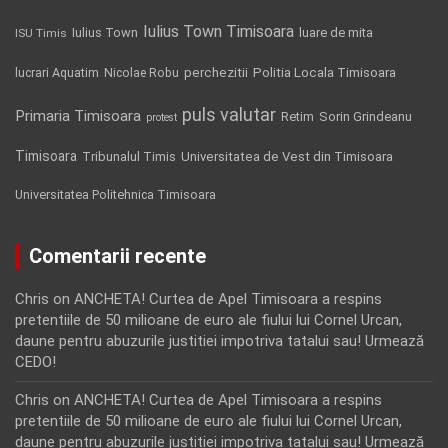
Iulius Town Timisoara
Iulius Town
luare de mita
ISU Timis
Politia Locala Timisoara
lucrari Aquatim
perchezitii
Nicolae Robu
puls valutar
Primaria Timisoara
Retim
Sorin Grindeanu
protest
Timisoara
Tribunalul Timis
Universitatea de Vest din Timisoara
Universitatea Politehnica Timisoara
Comentarii recente
Chris
on
ANCHETA! Curtea de Apel Timisoara a respins
pretentiile de 50 milioane de euro ale fiului lui Cornel Urcan,
daune pentru abuzurile justitiei impotriva tatalui sau! Urmează
CEDO!
Chris
on
ANCHETA! Curtea de Apel Timisoara a respins
pretentiile de 50 milioane de euro ale fiului lui Cornel Urcan,
daune pentru abuzurile justitiei impotriva tatalui sau! Urmează