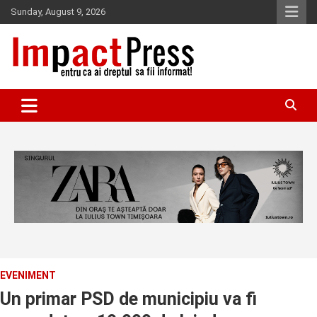
Skip
Sunday, August 9, 2026
to
content
Pentru ca ai dreptul sa fii informat!
IMPACTPRESS
EVENIMENT
Un primar PSD de municipiu va fi