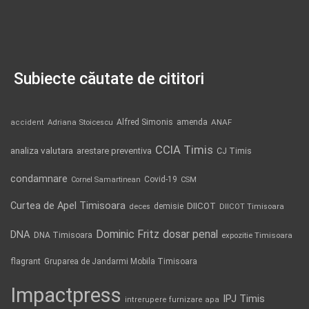
Subiecte căutate de cititori
Alfred Simonis
amenda
ANAF
accident
Adriana Stoicescu
CCIA Timis
analiza valutara
arestare preventiva
CJ Timis
condamnare
Covid-19
Cornel Samartinean
CSM
Curtea de Apel Timisoara
DIICOT
demisie
deces
DIICOT Timisoara
Dominic Fritz
DNA
dosar penal
DNA Timisoara
expozitie Timisoara
flagrant
Gruparea de Jandarmi Mobila Timisoara
Impactpress
IPJ Timis
intrerupere furnizare apa