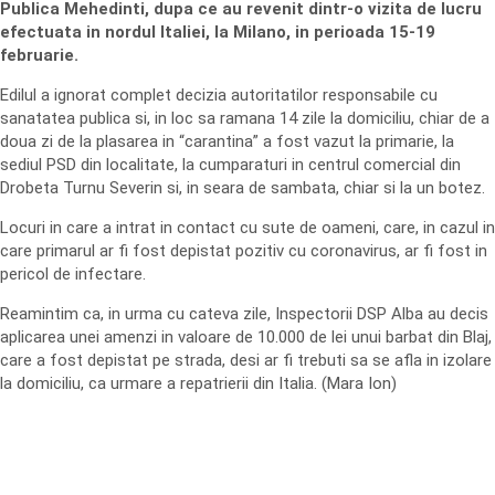
Publica Mehedinti, dupa ce au revenit dintr-o vizita de lucru
efectuata in nordul Italiei, la Milano, in perioada 15-19
februarie.
Edilul a ignorat complet decizia autoritatilor responsabile cu
sanatatea publica si, in loc sa ramana 14 zile la domiciliu, chiar de a
doua zi de la plasarea in “carantina” a fost vazut la primarie, la
sediul PSD din localitate, la cumparaturi in centrul comercial din
Drobeta Turnu Severin si, in seara de sambata, chiar si la un botez.
Locuri in care a intrat in contact cu sute de oameni, care, in cazul in
care primarul ar fi fost depistat pozitiv cu coronavirus, ar fi fost in
pericol de infectare.
Reamintim ca, in urma cu cateva zile, Inspectorii DSP Alba au decis
aplicarea unei amenzi in valoare de 10.000 de lei unui barbat din Blaj,
care a fost depistat pe strada, desi ar fi trebuti sa se afla in izolare
la domiciliu, ca urmare a repatrierii din Italia. (Mara Ion)