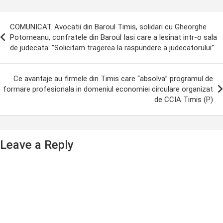
ost
COMUNICAT. Avocatii din Baroul Timis, solidari cu Gheorghe
avigation
Potomeanu, confratele din Baroul Iasi care a lesinat intr-o sala
de judecata. ”Solicitam tragerea la raspundere a judecatorului”
Ce avantaje au firmele din Timis care “absolva” programul de
formare profesionala in domeniul economiei circulare organizat
de CCIA Timis (P)
Leave a Reply