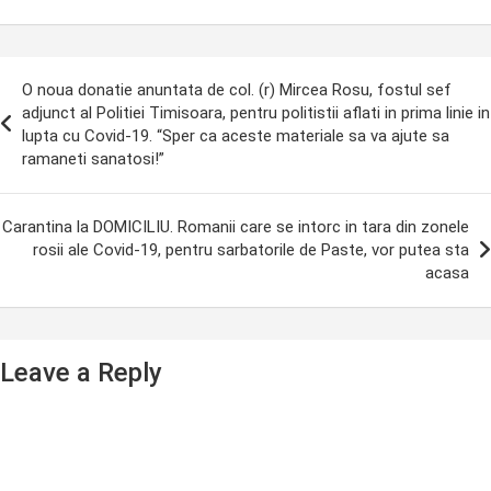
ost
O noua donatie anuntata de col. (r) Mircea Rosu, fostul sef
avigation
adjunct al Politiei Timisoara, pentru politistii aflati in prima linie in
lupta cu Covid-19. “Sper ca aceste materiale sa va ajute sa
ramaneti sanatosi!”
Carantina la DOMICILIU. Romanii care se intorc in tara din zonele
rosii ale Covid-19, pentru sarbatorile de Paste, vor putea sta
acasa
Leave a Reply