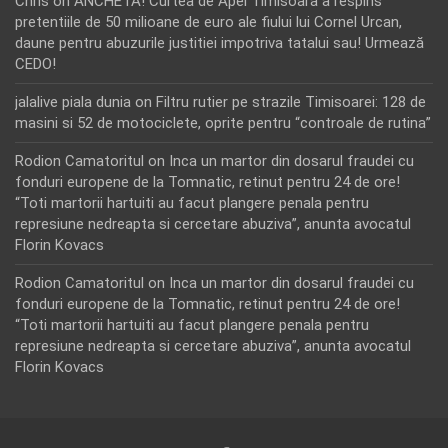
Chris
on
ANCHETA! Curtea de Apel Timisoara a respins
pretentiile de 50 milioane de euro ale fiului lui Cornel Urcan,
daune pentru abuzurile justitiei impotriva tatalui sau! Urmează
CEDO!
jalalive piala dunia
on
Filtru rutier pe strazile Timisoarei: 128 de
masini si 52 de motociclete, oprite pentru “controale de rutina”
Rodion Camatoritul
on
Inca un martor din dosarul fraudei cu
fonduri europene de la Tomnatic, retinut pentru 24 de ore!
“Toti martorii hartuiti au facut plangere penala pentru
represiune nedreapta si cercetare abuziva”, anunta avocatul
Florin Kovacs
Rodion Camatoritul
on
Inca un martor din dosarul fraudei cu
fonduri europene de la Tomnatic, retinut pentru 24 de ore!
“Toti martorii hartuiti au facut plangere penala pentru
represiune nedreapta si cercetare abuziva”, anunta avocatul
Florin Kovacs