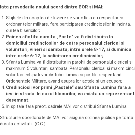
Iata prevederile noului acord dintre BOR si MAI:
Slujbele din noaptea de Inviere se vor oficia cu respectarea
ordonantelor militare, fara participarea credinciosilor in incinta,
curtea bisericilor;
Painea sfintita numita „Paste” va fi distribuita la
domiciliul credinciosilor de catre personalul clerical si
volunrtari, vineri si sambata, intre orele 8-17, si duminica
intre orele 6-12, la solicitarea credinciosilor;
Sfanta Lumina va fi distribuita in parohii de personalul clerical si
maximum 5 voluntari, sambata. Personalul clerical si maxim cinci
voluntari echipati vor distribui lumina si pastile respectand
Ordonantele Militare, avand asupra lor actele si un ecuson;
Credinciosii vor primi „Pastele” sau Sfanta Lumina fara a
iesi in strada. In cazul blocurilor, va exista un reprezentant
desemnat;
In spitale fara preot, cadrele MAI vor distribui Sfanta Lumina
Structurile coordonate de MAI vor asigura ordinea publica pe toata
durata activitatii. (G.G.)