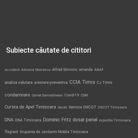
Subiecte căutate de cititori
Alfred Simonis
amenda
ANAF
accident
Adriana Stoicescu
CCIA Timis
analiza valutara
arestare preventiva
CJ Timis
condamnare
Covid-19
Cornel Samartinean
CSM
Curtea de Apel Timisoara
DIICOT
demisie
deces
DIICOT Timisoara
Dominic Fritz
DNA
dosar penal
DNA Timisoara
expozitie Timisoara
flagrant
Gruparea de Jandarmi Mobila Timisoara