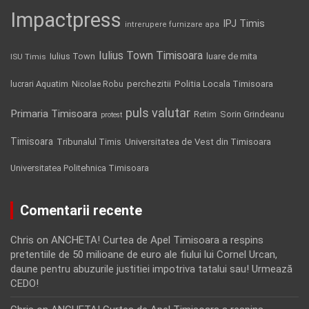
Impactpress
IPJ Timis
intrerupere furnizare apa
Iulius Town Timisoara
Iulius Town
luare de mita
ISU Timis
Politia Locala Timisoara
lucrari Aquatim
perchezitii
Nicolae Robu
puls valutar
Primaria Timisoara
Retim
Sorin Grindeanu
protest
Timisoara
Tribunalul Timis
Universitatea de Vest din Timisoara
Universitatea Politehnica Timisoara
Comentarii recente
Chris
on
ANCHETA! Curtea de Apel Timisoara a respins
pretentiile de 50 milioane de euro ale fiului lui Cornel Urcan,
daune pentru abuzurile justitiei impotriva tatalui sau! Urmează
CEDO!