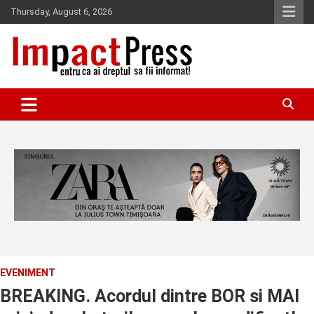
Skip
Thursday, August 6, 2026
to
content
Pentru ca ai dreptul sa fii informat!
IMPACTPRESS
EVENIMENT
BREAKING. Acordul dintre BOR si MAI