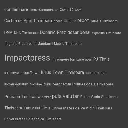
condamnare
Covid-19
Cornel Samartinean
CSM
Curtea de Apel Timisoara
DIICOT
demisie
deces
DIICOT Timisoara
Dominic Fritz
DNA
dosar penal
DNA Timisoara
expozitie Timisoara
flagrant
Gruparea de Jandarmi Mobila Timisoara
Impactpress
IPJ Timis
intrerupere furnizare apa
Iulius Town Timisoara
Iulius Town
luare de mita
ISU Timis
Politia Locala Timisoara
lucrari Aquatim
perchezitii
Nicolae Robu
puls valutar
Primaria Timisoara
Retim
Sorin Grindeanu
protest
Timisoara
Tribunalul Timis
Universitatea de Vest din Timisoara
Universitatea Politehnica Timisoara