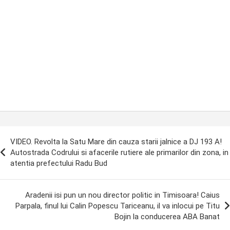
ost
VIDEO. Revolta la Satu Mare din cauza starii jalnice a DJ 193 A!
avigation
Autostrada Codrului si afacerile rutiere ale primarilor din zona, in
atentia prefectului Radu Bud
Aradenii isi pun un nou director politic in Timisoara! Caius
Parpala, finul lui Calin Popescu Tariceanu, il va inlocui pe Titu
Bojin la conducerea ABA Banat