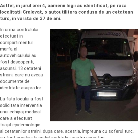
Astfel, in jurul orei 4, oamenii legii au identificat, pe raza
localitatii Cralovat, o autoutilitara condusa de un cetatean
turc, in varsta de 37 de ani.
In urma controlului
efectuat in
compartimentul
marfa al
autovehiculului au
fost descoperiti,
ascunsi, 13 cetateni
straini, care nu aveau
documente de
identitate asupra lor.
La fata locului a fost
solicitata interventia
unui echipaj medical,
care a efectuat
triajul epidemiologic
al cetatenilor straini, dupa care, acestia, impreuna cu soferul turc,
au fost condusi la sediul institutiei pentru cercetari.