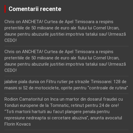
Comentarii recente
Chris
on
ANCHETA! Curtea de Apel Timisoara a respins
pretentiile de 50 milioane de euro ale fiului lui Cornel Urcan,
daune pentru abuzurile justitiei impotriva tatalui sau! Urmează
CEDO!
Chris
on
ANCHETA! Curtea de Apel Timisoara a respins
pretentiile de 50 milioane de euro ale fiului lui Cornel Urcan,
daune pentru abuzurile justitiei impotriva tatalui sau! Urmează
CEDO!
jalalive piala dunia
on
Filtru rutier pe strazile Timisoarei: 128 de
masini si 52 de motociclete, oprite pentru “controale de rutina”
Rodion Camatoritul
on
Inca un martor din dosarul fraudei cu
fonduri europene de la Tomnatic, retinut pentru 24 de ore!
“Toti martorii hartuiti au facut plangere penala pentru
represiune nedreapta si cercetare abuziva”, anunta avocatul
Florin Kovacs