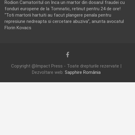
Rodion Camatoritul
on
Inca un martor din dosarul fraudei cu
fonduri europene de la Tomnatic, retinut pentru 24 de ore!
“Toti martorii hartuiti au facut plangere penala pentru
represiune nedreapta si cercetare abuziva”, anunta avocatul
Florin Kovacs
Copyright @Impact Press - Toate drepturile rezervate |
Dezvoltare web:
Sapphire România