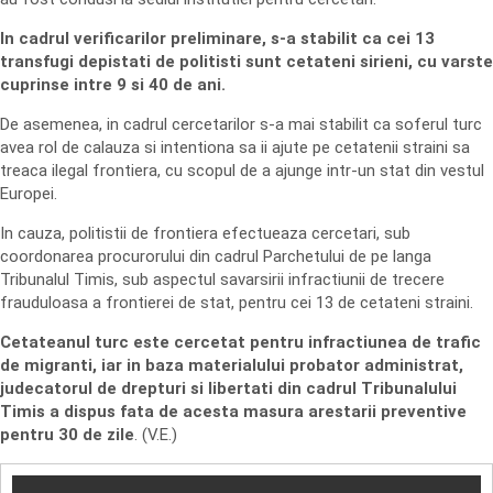
In cadrul verificarilor preliminare, s-a stabilit ca cei 13
transfugi depistati de politisti sunt cetateni sirieni, cu varste
cuprinse intre 9 si 40 de ani.
De asemenea, in cadrul cercetarilor s-a mai stabilit ca soferul turc
avea rol de calauza si intentiona sa ii ajute pe cetatenii straini sa
treaca ilegal frontiera, cu scopul de a ajunge intr-un stat din vestul
Europei.
In cauza, politistii de frontiera efectueaza cercetari, sub
coordonarea procurorului din cadrul Parchetului de pe langa
Tribunalul Timis, sub aspectul savarsirii infractiunii de trecere
frauduloasa a frontierei de stat, pentru cei 13 de cetateni straini.
Cetateanul turc este cercetat pentru infractiunea de trafic
de migranti, iar in baza materialului probator administrat,
judecatorul de drepturi si libertati din cadrul Tribunalului
Timis a dispus fata de acesta masura arestarii preventive
pentru 30 de zile
. (V.E.)